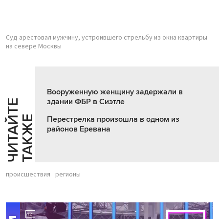
Суд арестовал мужчину, устроившего стрельбу из окна квартиры
на севере Москвы
Вооруженную женщину задержали в
здании ФБР в Сиэтле
Ч
И
Т
А
Т
Е
Т
А
К
Ж
Й
Е
Перестрелка произошла в одном из
районов Еревана
происшествия
регионы