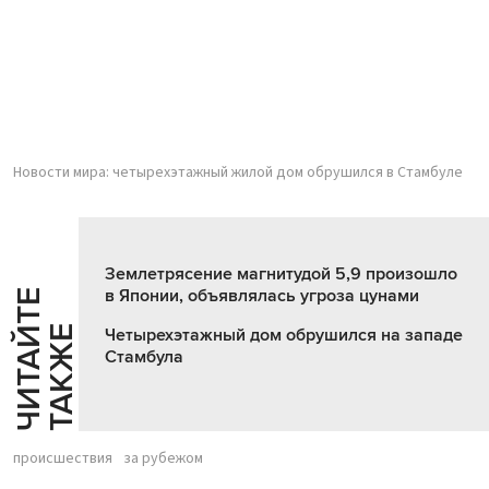
Новости мира: четырехэтажный жилой дом обрушился в Стамбуле
Землетрясение магнитудой 5,9 произошло
в Японии, объявлялась угроза цунами
Ч
И
Т
А
Т
Е
Т
А
К
Ж
Й
Е
Четырехэтажный дом обрушился на западе
Стамбула
происшествия
за рубежом