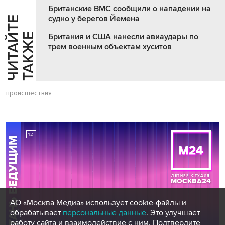
Британские ВМС сообщили о нападении на
судно у берегов Йемена
Ч
И
Т
А
Т
Е
Т
А
К
Ж
Й
Е
Британия и США нанесли авиаудары по
трем военным объектам хуситов
происшествия
АО «Москва Медиа» использует cookie-файлы и
обрабатывает
персональные данные
. Это улучшает
работу сайта и взаимодействие с ним. Подтвердите