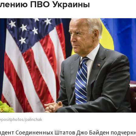
плению ПВО Украины
epositphotos/palinchak
идент Соединенных Штатов Джо Байден подчерк