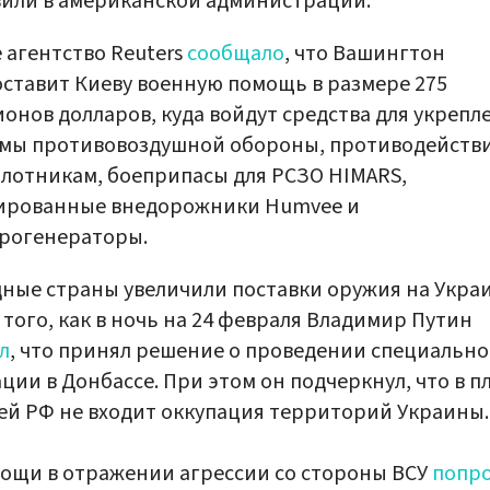
или в американской администрации.
 агентство Reuters
сообщало
, что Вашингтон
ставит Киеву военную помощь в размере 275
онов долларов, куда войдут средства для укрепл
емы противовоздушной обороны, противодейств
лотникам, боеприпасы для РСЗО HIMARS,
ированные внедорожники Humvee и
рогенераторы.
ные страны увеличили поставки оружия на Укра
 того, как в ночь на 24 февраля Владимир Путин
л
, что принял решение о проведении специальн
ции в Донбассе. При этом он подчеркнул, что в п
ей РФ не входит оккупация территорий Украины.
ощи в отражении агрессии со стороны ВСУ
попр