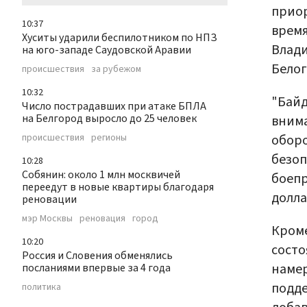
прио
10:37
время
Хуситы ударили беспилотником по НПЗ
Влади
на юго-западе Саудовской Аравии
Белог
происшествия
за рубежом
10:32
"Байд
Число пострадавших при атаке БПЛА
на Белгород выросло до 25 человек
вним
оборо
происшествия
регионы
безоп
10:28
Собянин: около 1 млн москвичей
боепр
переедут в новые квартиры благодаря
долла
реновации
мэр Москвы
реновация
город
Кроме
10:20
состо
Россия и Словения обменялись
намер
посланиями впервые за 4 года
подде
политика