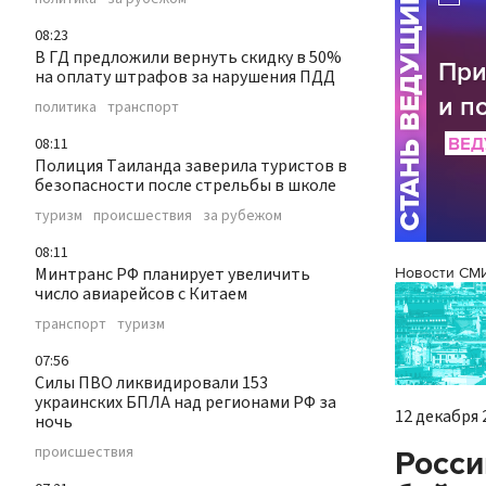
08:23
В ГД предложили вернуть скидку в 50%
на оплату штрафов за нарушения ПДД
политика
транспорт
08:11
Полиция Таиланда заверила туристов в
безопасности после стрельбы в школе
туризм
происшествия
за рубежом
08:11
Минтранс РФ планирует увеличить
Новости СМ
число авиарейсов с Китаем
транспорт
туризм
07:56
Силы ПВО ликвидировали 153
украинских БПЛА над регионами РФ за
12 декабря 2
ночь
происшествия
Росси