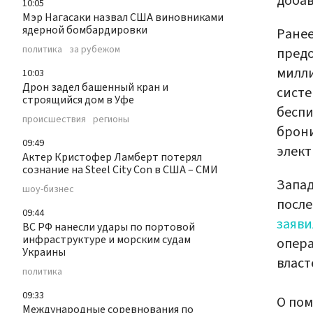
добав
10:05
Мэр Нагасаки назвал США виновниками
ядерной бомбардировки
Ранее
политика
за рубежом
предо
милли
10:03
Дрон задел башенный кран и
сист
строящийся дом в Уфе
беспи
происшествия
регионы
брон
09:49
элект
Актер Кристофер Ламберт потерял
сознание на Steel City Con в США – СМИ
Запад
шоу-бизнес
после
09:44
заяви
ВС РФ нанесли удары по портовой
инфраструктуре и морским судам
опера
Украины
власт
политика
09:33
О пом
Международные соревнования по