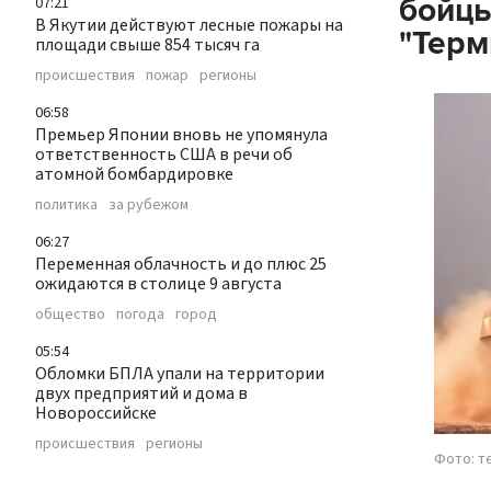
бойцы
07:21
В Якутии действуют лесные пожары на
"Терм
площади свыше 854 тысяч га
происшествия
пожар
регионы
06:58
Премьер Японии вновь не упомянула
ответственность США в речи об
атомной бомбардировке
политика
за рубежом
06:27
Переменная облачность и до плюс 25
ожидаются в столице 9 августа
общество
погода
город
05:54
Обломки БПЛА упали на территории
двух предприятий и дома в
Новороссийске
происшествия
регионы
Фото: т