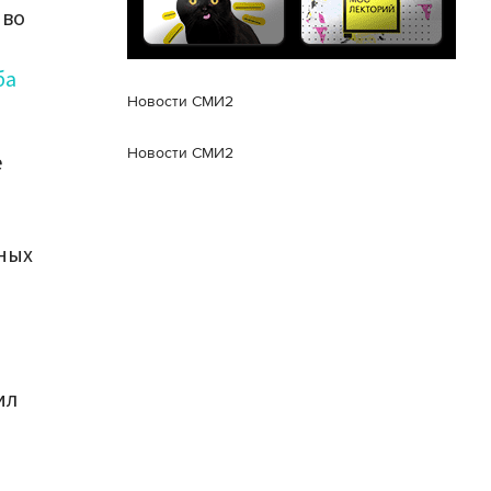
 во
ба
Новости СМИ2
Новости СМИ2
е
ьных
ил