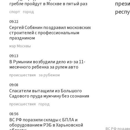
прези
гребле пройдут в Москве в пятый раз
респу
спорт
город
09:22
Сергей Собянин поздравил московских
строителей с профессиональным
праздником
мэр Москвы
09:13
В Румынии возбудили дело из-за 11-
месячного ребенка за рулем авто
происшествия
за рубежом
09:08
Спасатели вытащили из Большого
Садового пруда мужчину без сознания
происшествия
город
08:56
ВС РФ поразили склады с БПЛА и
оборудованием РЭБ в Харьковской
ВС РФ подави