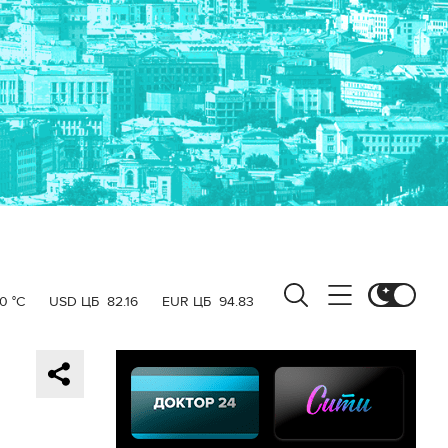
0 °C
USD ЦБ
82.16
EUR ЦБ
94.83