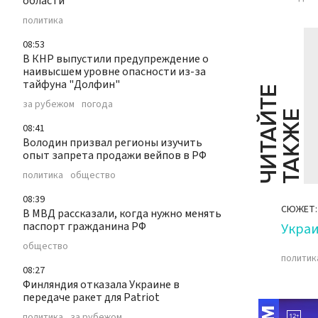
области
политика
08:53
В КНР выпустили предупреждение о
наивысшем уровне опасности из-за
тайфуна "Долфин"
Ч
И
Т
А
Т
Е
Т
А
К
Ж
за рубежом
погода
Й
Е
08:41
Володин призвал регионы изучить
опыт запрета продажи вейпов в РФ
политика
общество
08:39
СЮЖЕТ:
В МВД рассказали, когда нужно менять
паспорт гражданина РФ
Укра
общество
политик
08:27
Финляндия отказала Украине в
передаче ракет для Patriot
политика
за рубежом