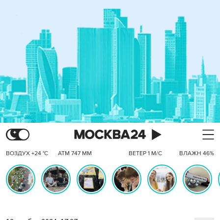
ВОЗДУХ +24 °C
АТМ 747 ММ
ВЕТЕР 1 М/С
ВЛАЖН 46%