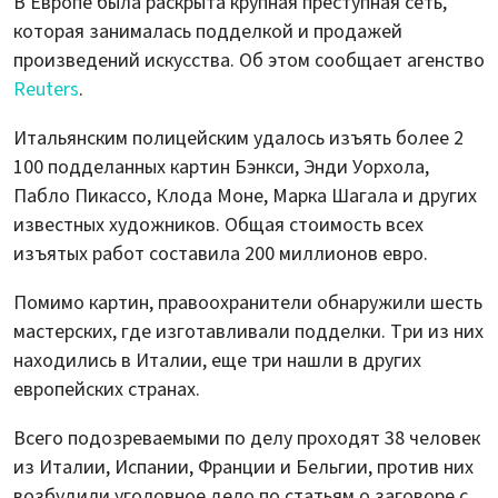
В Европе была раскрыта крупная преступная сеть,
которая занималась подделкой и продажей
произведений искусства. Об этом сообщает агенство
Reuters
.
Итальянским полицейским удалось изъять более 2
100 подделанных картин Бэнкси, Энди Уорхола,
Пабло Пикассо, Клода Моне, Марка Шагала и других
известных художников. Общая стоимость всех
изъятых работ составила 200 миллионов евро.
Помимо картин, правоохранители обнаружили шесть
мастерских, где изготавливали подделки. Три из них
находились в Италии, еще три нашли в других
европейских странах.
Всего подозреваемыми по делу проходят 38 человек
из Италии, Испании, Франции и Бельгии, против них
возбудили уголовное дело по статьям о заговоре с