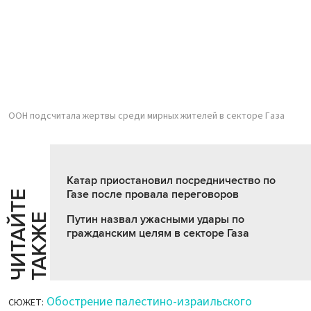
ООН подсчитала жертвы среди мирных жителей в секторе Газа
Катар приостановил посредничество по
Газе после провала переговоров
Ч
И
Т
А
Т
Е
Т
А
К
Ж
Й
Е
Путин назвал ужасными удары по
гражданским целям в секторе Газа
Обострение палестино-израильского
СЮЖЕТ: