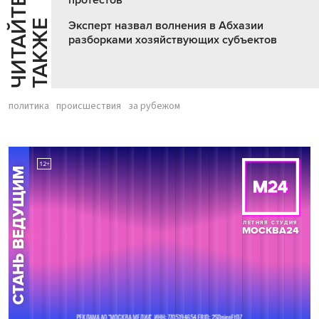
протестов
Ч
И
Т
А
Т
Е
Т
А
К
Ж
Й
Е
Эксперт назвал волнения в Абхазии
разборками хозяйствующих субъектов
политика
происшествия
за рубежом