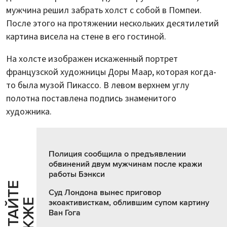
мужчина решил забрать холст с собой в Помпеи.
После этого на протяжении нескольких десятилетий
картина висела на стене в его гостиной.
На холсте изображен искаженный портрет
французской художницы Доры Маар, которая когда-
то была музой Пикассо. В левом верхнем углу
полотна поставлена подпись знаменитого
художника.
Полиция сообщила о предъявлении
обвинений двум мужчинам после кражи
работы Бэнкси
Ч
И
Т
А
Т
Е
Т
А
К
Ж
Суд Лондона вынес приговор
Й
Е
экоактивисткам, облившим супом картину
Ван Гога