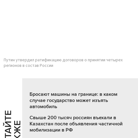
Путин утвердил ратификацию договоров о принятии четырех
регионов в состав России
Бросают машины на границе: в каком
случае государство может изъять
автомобиль
Ч
И
Т
А
Т
Е
Т
А
К
Ж
Свыше 200 тысяч россиян въехали в
Й
Е
Казахстан после объявления частичной
мобилизации в РФ