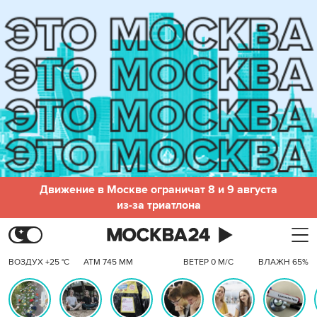
Движение в Москве ограничат 8 и 9 августа
из-за триатлона
ВОЗДУХ +25 °C
АТМ 745 ММ
ВЕТЕР 0 М/С
ВЛАЖН 65%