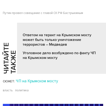
Путин провел совещание с главой СК РФ Бастрыкиным
Ответом на теракт на Крымском мосту
может быть только уничтожение
террористов – Медведев
Ч
И
Т
А
Т
Е
Т
А
К
Ж
Й
Е
Уголовное дело возбуждено по факту ЧП
на Крымском мосту
ЧП на Крымском мосту
СЮЖЕТ:
власть
политика