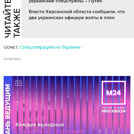
украинские спецслужбы – Путин
Ч
И
Т
А
Т
Е
Т
А
К
Ж
Й
Е
Власти Херсонской области сообщили, что
два украинских офицера взяты в плен
Спецоперация на Украине
СЮЖЕТ:
политика