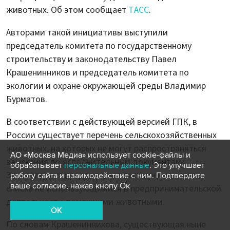
животных. Об этом сообщает
ТАСС
.
Авторами такой инициативы выступили
председатель комитета по государственному
строительству и законодательству Павел
Крашенинников и председатель комитета по
экологии и охране окружающей среды Владимир
Бурматов.
В соответствии с действующей версией ГПК, в
России существует перечень сельскохозяйственных
животных, на которых не могут распространяться
АО «Москва Медиа» использует cookie-файлы и
взыскания по исполнительным документам.
обрабатывает
персональные данные
. Это улучшает
Законопроект предполагает расширение этого
работу сайта и взаимодействие с ним. Подтвердите
ваше согласие, нажав кнопу Ок
списка не использующимися в предпринимательской
деятельности домашними животными.
OK
По словам Крашенинникова, существующая ныне