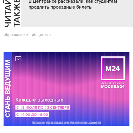
Ч
И
Т
А
Т
Е
Т
А
К
Ж
Й
Е
В Дептрансе рассказали, как студентам
продлить проездные билеты
образование
общество