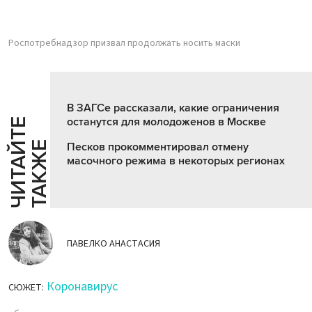
Роспотребнадзор призвал продолжать носить маски
В ЗАГСе рассказали, какие ограничения
останутся для молодоженов в Москве
Ч
И
Т
А
Т
Е
Т
А
К
Ж
Й
Е
Песков прокомментировал отмену
масочного режима в некоторых регионах
ПАВЕЛКО АНАСТАСИЯ
Коронавирус
СЮЖЕТ: