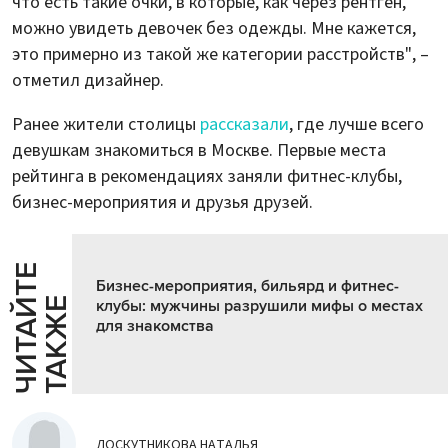
что есть такие очки, в которые, как через рентген,
можно увидеть девочек без одежды. Мне кажется,
это примерно из такой же категории расстройств", –
отметил дизайнер.
Ранее жители столицы
рассказали
, где лучше всего
девушкам знакомиться в Москве. Первые места
рейтинга в рекомендациях заняли фитнес-клубы,
бизнес-мероприятия и друзья друзей.
Ч
И
Т
А
Т
Е
Т
А
К
Ж
Бизнес-мероприятия, бильярд и фитнес-
Й
Е
клубы: мужчины разрушили мифы о местах
для знакомства
ЛОСКУТНИКОВА НАТАЛЬЯ