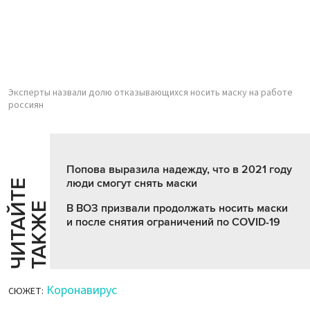
Эксперты назвали долю отказывающихся носить маску на работе
россиян
Попова выразила надежду, что в 2021 году
люди смогут снять маски
Ч
И
Т
А
Т
Е
Т
А
К
Ж
Й
Е
В ВОЗ призвали продолжать носить маски
и после снятия ограничений по COVID-19
Коронавирус
СЮЖЕТ: