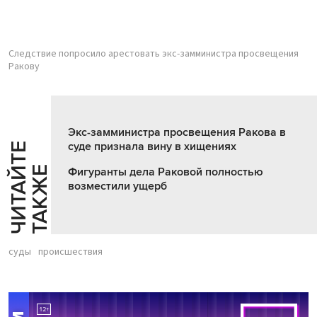
Следствие попросило арестовать экс-замминистра просвещения
Ракову
Экс-замминистра просвещения Ракова в
суде признала вину в хищениях
Ч
И
Т
А
Т
Е
Т
А
К
Ж
Й
Е
Фигуранты дела Раковой полностью
возместили ущерб
суды
происшествия