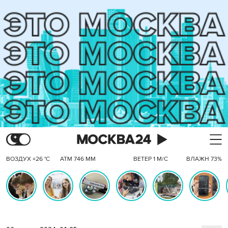
ВОЗДУХ +26 °C
АТМ 746 ММ
ВЕТЕР 1 М/С
ВЛАЖН 73%