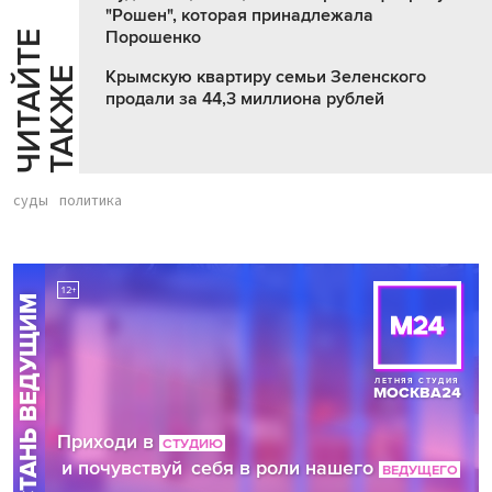
"Рошен", которая принадлежала
Порошенко
Ч
И
Т
А
Т
Е
Т
А
К
Ж
Й
Е
Крымскую квартиру семьи Зеленского
продали за 44,3 миллиона рублей
суды
политика