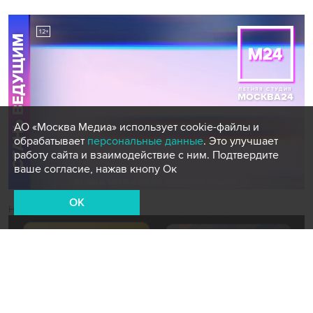
АО «Москва Медиа» использует cookie-файлы и
обрабатывает
персональные данные
. Это улучшает
работу сайта и взаимодействие с ним. Подтвердите
ваше согласие, нажав кнопу Ок
OK
Новости СМИ2