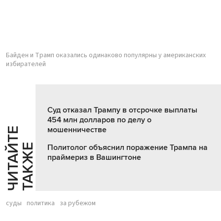
Байден и Трамп оказались одинаково популярны у американских
избирателей
Суд отказал Трампу в отсрочке выплаты
454 млн долларов по делу о
мошенничестве
Ч
И
Т
А
Т
Е
Т
А
К
Ж
Й
Е
Политолог объяснил поражение Трампа на
праймериз в Вашингтоне
суды
политика
за рубежом