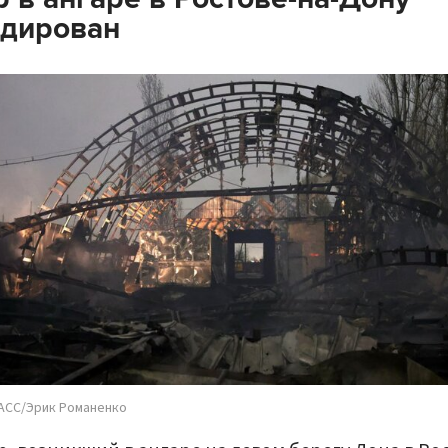
идирован
АСС/Эрик Романенко