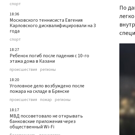
спорт
По да
18:36
легко
Московского теннисиста Евгения
внутр
Карловского дисквалифицировали на 3
года
специ
спорт
18:27
Ребенок погиб после падения с 10-го
этажа дома в Казани
происшествия
регионы
18:20
Уголовное дело возбуждено после
пожара на складе в Брянске
происшествия
пожар
регионы
18:17
МВД посоветовало не открывать
банковские приложения через
общественный Wi-Fi