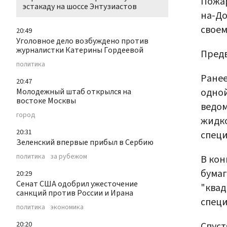
Пожар
эстакаду на шоссе Энтузиастов
на-До
свое
20:49
Уголовное дело возбуждено против
журналистки Катерины Гордеевой
Предв
политика
Ранее
20:47
одной
Молодежный штаб открылся на
востоке Москвы
ведом
город
жидко
20:31
специ
Зеленский впервые прибыл в Сербию
политика
за рубежом
В кон
бумаг
20:29
Сенат США одобрил ужесточение
"квад
санкций против России и Ирана
специ
политика
экономика
Спуст
20:20