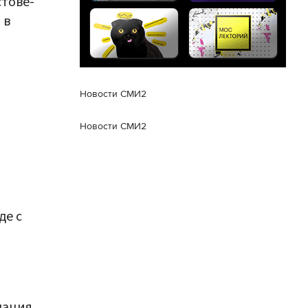
стове-
 в
Новости СМИ2
Новости СМИ2
де с
мация