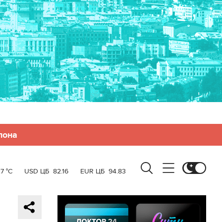
лона
7 °C
USD ЦБ
82.16
EUR ЦБ
94.83