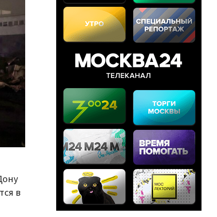
Дону
тся в