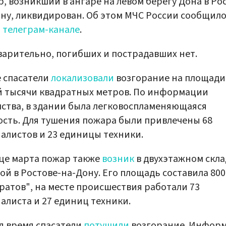
, возникший в ангаре на левом берегу Дона в Ро
ну, ликвидирован. Об этом МЧС России сообщило
м
телеграм-канале
.
арительно, погибших и пострадавших нет.
 спасатели
локализовали
возгорание на площади
 тысячи квадратных метров. По информации
ства, в здании была легковоспламеняющаяся
сть. Для тушения пожара были привлечены 68
алистов и 23 единицы техники.
це марта пожар также
возник
в двухэтажном скла
ой в Ростове-на-Дону. Его площадь составила 800
ратов", на месте происшествия работали 73
алиста и 27 единиц техники.
я время спасатели
потушили
возгорание. Инфор