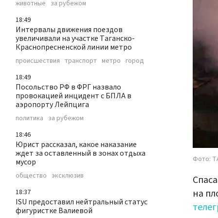
животные
за рубежом
18:49
Интервалы движения поездов
увеличивали на участке Таганско-
Краснопресненской линии метро
происшествия
транспорт
метро
город
18:49
Посольство РФ в ФРГ назвало
провокацией инцидент с БПЛА в
аэропорту Лейпцига
политика
за рубежом
18:46
Юрист рассказал, какое наказание
ждет за оставленный в зонах отдыха
Фото: Т
мусор
общество
эксклюзив
Спаса
на пл
18:37
ISU предоставил нейтральный статус
телег
фигуристке Валиевой