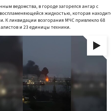
нным ведомства, в городе загорелся ангар с
воспламеняющейся жидкостью, которая находит
и. К ликвидации возгорания МЧС привлекло 68
алистов и 23 единицы техники.