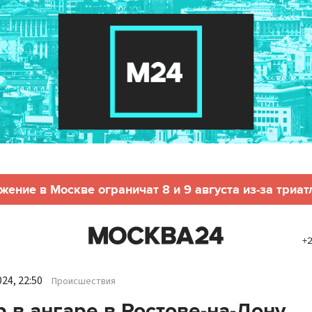
жение в Москве ограничат 8 и 9 августа из-за триат
+2
24, 22:50
Происшествия
 в ангаре в Ростове-на-Дону