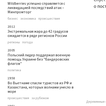
Wildberries успешно справляется с
о пос
ликвидацией последствий атак –
Минпромторг
бизнес
экономика
происшествия
20:12
Экстремальная жара до 42 градусов
ожидается в ряде регионов России
регионы
погода
20:05
Польский лидер поддержал военную
помощь Украине без "бандеровских
флагов"
политика
19:58
Во Вьетнаме спасли туристов из РФ и
Казахстана, которых волнами унесло в
море
происшествия
за рубежом
Деревянные с