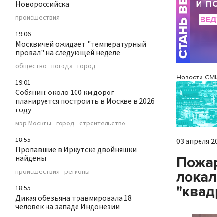
Новороссийска
происшествия
19:06
Москвичей ожидает "температурный
провал" на следующей неделе
общество
погода
город
Новости СМ
19:01
Собянин: около 100 км дорог
планируется построить в Москве в 2026
году
мэр Москвы
город
строительство
18:55
03 апреля 20
Пропавшие в Иркутске двойняшки
найдены
Пожар
происшествия
регионы
локал
"квад
18:55
Дикая обезьяна травмировала 18
человек на западе Индонезии