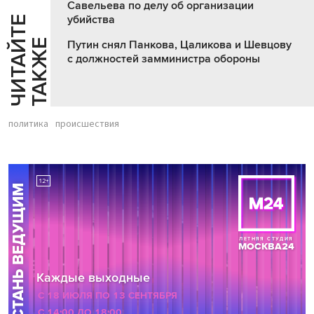
Савельева по делу об организации
убийства
Ч
И
Т
А
Т
Е
Т
А
К
Ж
Й
Е
Путин снял Панкова, Цаликова и Шевцову
с должностей замминистра обороны
политика
происшествия