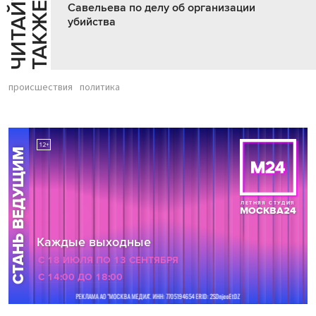
Ч
И
Т
А
Т
Е
Т
А
К
Ж
Й
Е
Савельева по делу об организации
убийства
происшествия
политика