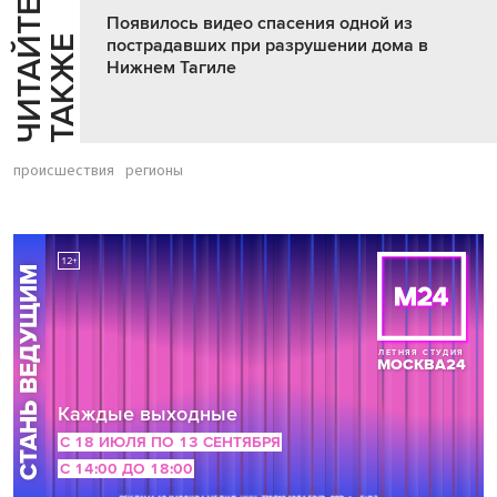
Ч
И
Т
А
Т
Е
Т
А
К
Ж
Появилось видео спасения одной из
Й
Е
пострадавших при разрушении дома в
Нижнем Тагиле
происшествия
регионы