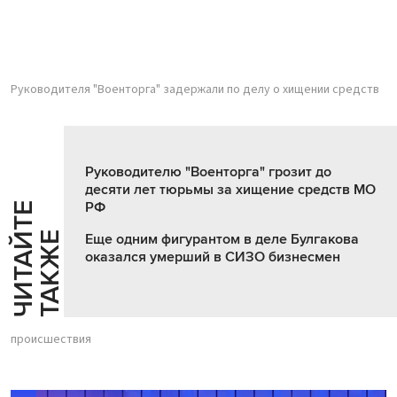
Руководителя "Военторга" задержали по делу о хищении средств
Руководителю "Военторга" грозит до
десяти лет тюрьмы за хищение средств МО
РФ
Ч
И
Т
А
Т
Е
Т
А
К
Ж
Й
Е
Еще одним фигурантом в деле Булгакова
оказался умерший в СИЗО бизнесмен
происшествия