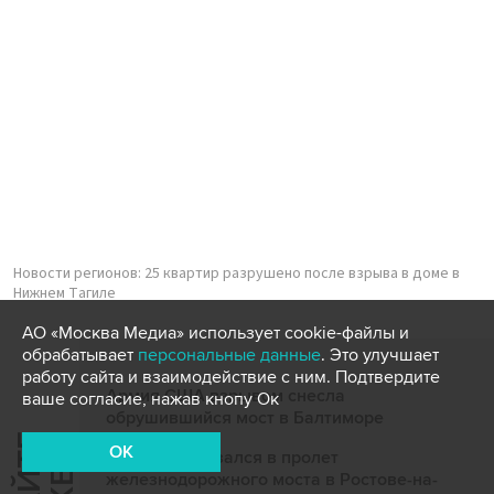
Новости регионов: 25 квартир разрушено после взрыва в доме в
Нижнем Тагиле
АО «Москва Медиа» использует cookie-файлы и
обрабатывает
персональные данные
. Это улучшает
работу сайта и взаимодействие с ним. Подтвердите
Армия США взрывом снесла
ваше согласие, нажав кнопу Ок
обрушившийся мост в Балтиморе
OK
Сухогруз врезался в пролет
железнодорожного моста в Ростове-на-