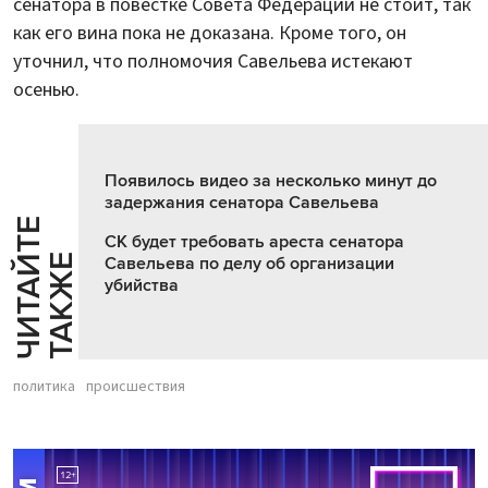
сенатора в повестке Совета Федерации не стоит, так
как его вина пока не доказана. Кроме того, он
уточнил, что полномочия Савельева истекают
осенью.
Появилось видео за несколько минут до
задержания сенатора Савельева
Ч
И
Т
А
Т
Е
Т
А
К
Ж
СК будет требовать ареста сенатора
Й
Е
Савельева по делу об организации
убийства
политика
происшествия