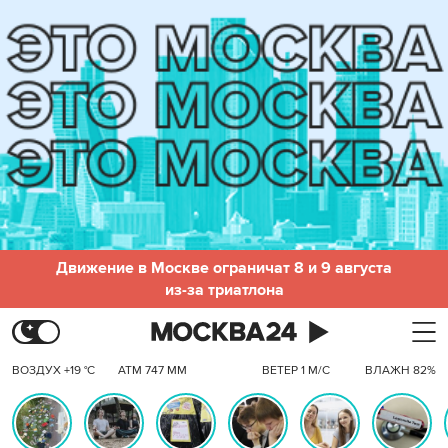
Движение в Москве ограничат 8 и 9 августа
из-за триатлона
ВОЗДУХ +19 °C
АТМ 747 ММ
ВЕТЕР 1 М/С
ВЛАЖН 82%