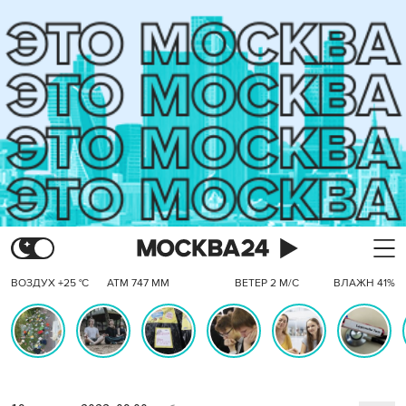
ВОЗДУХ +25 °C
АТМ 747 ММ
ВЕТЕР 2 М/С
ВЛАЖН 41%