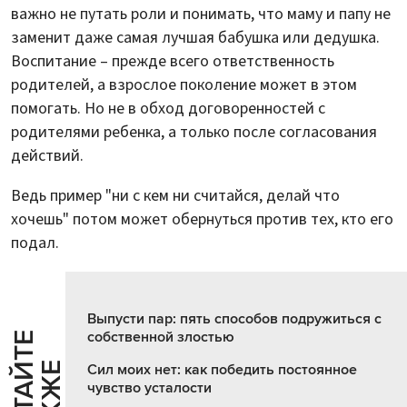
важно не путать роли и понимать, что маму и папу не
заменит даже самая лучшая бабушка или дедушка.
Воспитание – прежде всего ответственность
родителей, а взрослое поколение может в этом
помогать. Но не в обход договоренностей с
родителями ребенка, а только после согласования
действий.
Ведь пример "ни с кем ни считайся, делай что
хочешь" потом может обернуться против тех, кто его
подал.
Выпусти пар: пять способов подружиться с
собственной злостью
Ч
И
Т
А
Т
Е
Т
А
К
Ж
Й
Е
Сил моих нет: как победить постоянное
чувство усталости