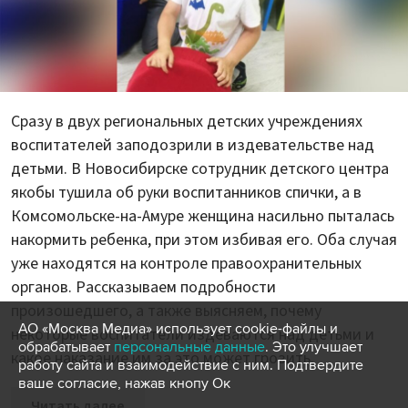
Сразу в двух региональных детских учреждениях
воспитателей заподозрили в издевательстве над
детьми. В Новосибирске сотрудник детского центра
якобы тушила об руки воспитанников спички, а в
Комсомольске-на-Амуре женщина насильно пыталась
накормить ребенка, при этом избивая его. Оба случая
уже находятся на контроле правоохранительных
органов. Рассказываем подробности
произошедшего, а также выясняем, почему
АО «Москва Медиа» использует cookie-файлы и
некоторые воспитатели издеваются над детьми и
обрабатывает
персональные данные
. Это улучшает
какое наказание им за это может грозить.
работу сайта и взаимодействие с ним. Подтвердите
ваше согласие, нажав кнопу Ок
Читать далее