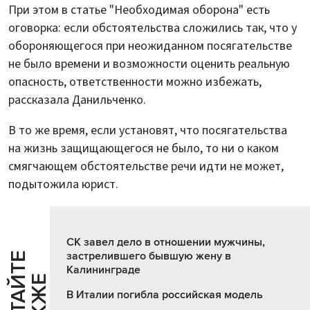
При этом в статье "Необходимая оборона" есть
оговорка: если обстоятельства сложились так, что у
обороняющегося при неожиданном посягательстве
не было времени и возможности оценить реальную
опасность, ответственности можно избежать,
рассказала Данильченко.
В то же время, если установят, что посягательства
на жизнь защищающегося не было, то ни о каком
смягчающем обстоятельстве речи идти не может,
подытожила юрист.
СК завел дело в отношении мужчины,
застрелившего бывшую жену в
Ч
И
Т
А
Т
Е
Т
А
К
Ж
Калининграде
Й
Е
В Италии погибла российская модель