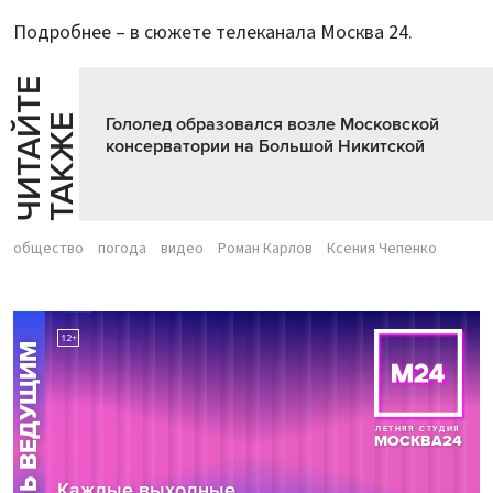
Подробнее – в сюжете телеканала Москва 24.
Ч
И
Т
А
Т
Е
Т
А
К
Ж
Й
Е
Гололед образовался возле Московской
консерватории на Большой Никитской
общество
погода
видео
Роман Карлов
Ксения Чепенко