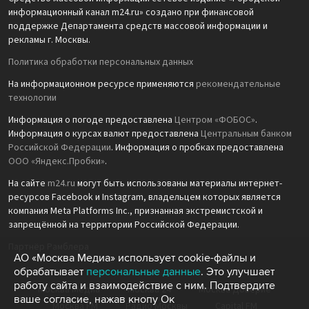
информационный канал m24.ru» создано при финансовой
поддержке Департамента средств массовой информации и
рекламы г. Москвы.
Политика обработки персональных данных
На информационном ресурсе применяются
рекомендательные
технологии
Информация о погоде предоставлена
Центром «ФОБОС»
.
Информация о курсах валют предоставлена
Центральным банком
Российской Федерации
. Информация о пробках предоставлена
ООО «Яндекс.Пробки»
.
На сайте
m24.ru
могут быть использованы материалы интернет-
ресурсов Facebook и Instagram, владельцем которых является
компания Meta Platforms Inc., признанная экстремистской и
запрещённой на территории Российской Федерации.
Партнёр Рамблера
АО «Москва Медиа» использует cookie-файлы и
обрабатывает
персональные данные
. Это улучшает
работу сайта и взаимодействие с ним. Подтвердите
Москва Медиа
Москва 24
Москва Доверие
ваше согласие, нажав кнопу Ок
Москва FM
Радио Москвы
Capital FM