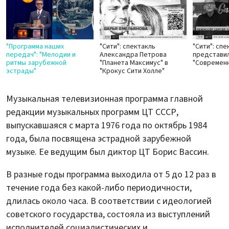
"Программа наших
"Сити": спектакль
"Сити": спе
передач": "Мелодии и
Александра Петрова
представил
ритмы зарубежной
"Планета Максимус" в
"Современ
эстрады"
"Крокус Сити Холле"
Музыкальная телевизионная программа главной
редакции музыкальных программ ЦТ СССР,
выпускавшаяся с марта 1976 года по октябрь 1984
года, была посвящена эстрадной зарубежной
музыке. Ее ведущим был диктор ЦТ Борис Вассин.
В разные годы программа выходила от 5 до 12 раз в
течение года без какой-либо периодичности,
длилась около часа. В соответствии с идеологией
советского государства, состояла из выступлений
исполнителей социалистических и