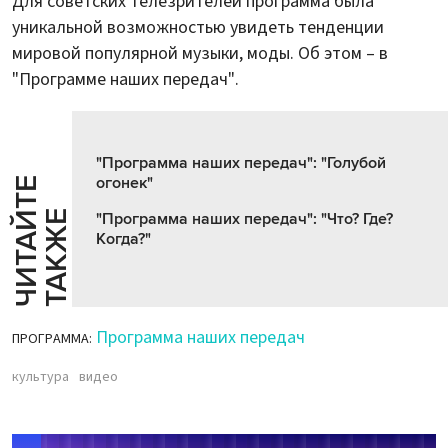
Для советских телезрителей программа была
уникальной возможностью увидеть тенденции
мировой популярной музыки, моды. Об этом – в
"Программе наших передач".
"Программа наших передач": "Голубой
огонек"
Ч
И
Т
А
Т
Е
Т
А
К
Ж
Й
Е
"Программа наших передач": "Что? Где?
Когда?"
Программа наших передач
ПРОГРАММА:
культура
видео