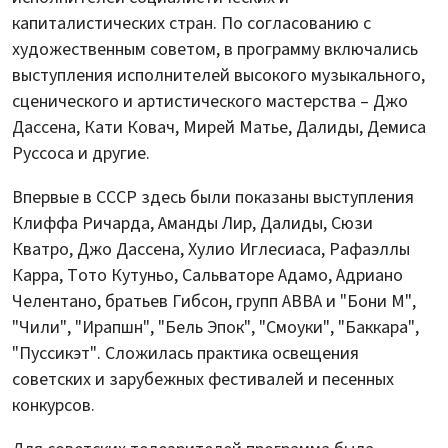
капиталистических стран. По согласованию с
художественным советом, в программу включались
выступления исполнителей высокого музыкального,
сценического и артистического мастерства – Джо
Дассена, Кати Ковач, Мирей Матье, Далиды, Демиса
Руссоса и другие.
Впервые в СССР здесь были показаны выступления
Клиффа Ричарда, Аманды Лир, Далиды, Сюзи
Кватро, Джо Дассена, Хулио Иглесиаса, Рафаэллы
Карра, Тото Кутуньо, Сальваторе Адамо, Адриано
Челентано, братьев Гибсон, групп ABBA и "Бони М",
"Чили", "Ирапшн", "Бель Эпок", "Смоуки", "Баккара",
"Пуссикэт". Сложилась практика освещения
советских и зарубежных фестивалей и песенных
конкурсов.