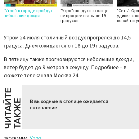
"Утро": в городе пройдут
"Утро": воздух в столице
"Сеть": Ор
небольшие дожди
не прогреется выше 19
удивил сво
градусов
новой тату
Утром 24 июля столичный воздух прогрелся до 14,5
градуса. Днем ожидается от 18 до 19 градусов.
В пятницу также прогнозируются небольшие дожди,
ветер будет до 9 метров в секунду. Подробнее – в
сюжете телеканала Москва 24.
Ч
И
Т
А
Т
Е
Т
А
К
Ж
Й
Е
В выходные в столице ожидается
потепление
Утро
ПРОГРАММА: