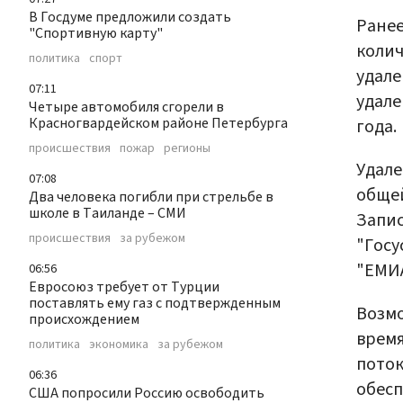
В Госдуме предложили создать
Ранее
"Спортивную карту"
колич
политика
спорт
удале
07:11
удале
Четыре автомобиля сгорели в
Красногвардейском районе Петербурга
года.
происшествия
пожар
регионы
Удале
07:08
общей
Два человека погибли при стрельбе в
школе в Таиланде – СМИ
Запис
происшествия
за рубежом
"Госу
"ЕМИА
06:56
Евросоюз требует от Турции
поставлять ему газ с подтвержденным
Возмо
происхождением
время
политика
экономика
за рубежом
поток
06:36
обесп
CША попросили Россию освободить