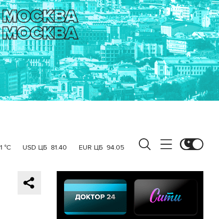
1 °C
USD ЦБ
81.40
EUR ЦБ
94.05