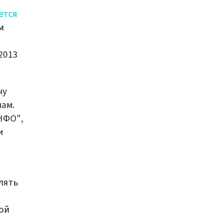
ется
м
2013
чу
чам.
НФО",
и
лять
ой