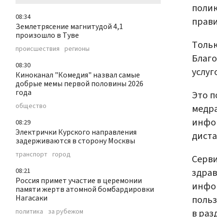
полик
08:34
прави
Землетрясение магнитудой 4,1
произошло в Туве
Тольк
происшествия
регионы
Благо
08:30
услуг
Киноканал "Комедия" назвал самые
добрые мемы первой половины 2026
года
Это п
общество
медра
инфор
08:29
Электрички Курского направления
дист
задерживаются в сторону Москвы
транспорт
город
Серви
здрав
08:21
Россия примет участие в церемонии
инфор
памяти жертв атомной бомбардировки
Нагасаки
польз
в раз
политика
за рубежом