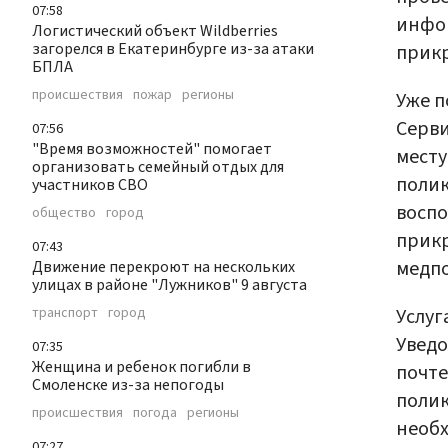
07:58
инфор
Логистический объект Wildberries
загорелся в Екатеринбурге из-за атаки
прик
БПЛА
происшествия
пожар
регионы
Уже п
Серви
07:56
"Время возможностей" помогает
месту
организовать семейный отдых для
полик
участников СВО
воспо
общество
город
прикр
07:43
медпо
Движение перекроют на нескольких
улицах в районе "Лужников" 9 августа
Услуг
транспорт
город
Уведо
07:35
Женщина и ребенок погибли в
почте
Смоленске из-за непогоды
полик
происшествия
погода
регионы
необх
07:27