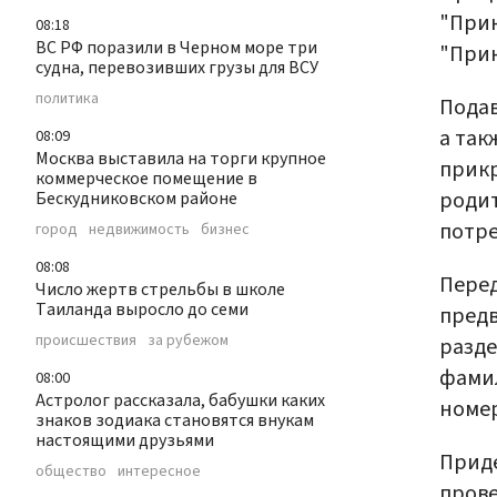
"Прик
08:18
ВС РФ поразили в Черном море три
"Прик
судна, перевозивших грузы для ВСУ
политика
Подав
а так
08:09
Москва выставила на торги крупное
прикр
коммерческое помещение в
родит
Бескудниковском районе
потре
город
недвижимость
бизнес
08:08
Пере
Число жертв стрельбы в школе
Таиланда выросло до семи
предв
происшествия
за рубежом
разде
фамил
08:00
Астролог рассказала, бабушки каких
номер
знаков зодиака становятся внукам
настоящими друзьями
Приде
общество
интересное
прове