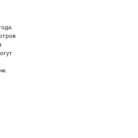
ода.
отров
з
огут
м.