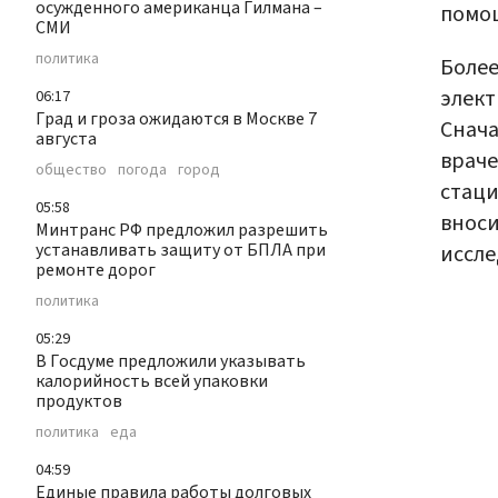
осужденного американца Гилмана –
помощ
СМИ
политика
Более
элект
06:17
Град и гроза ожидаются в Москве 7
Снача
августа
враче
общество
погода
город
стаци
05:58
вноси
Минтранс РФ предложил разрешить
устанавливать защиту от БПЛА при
иссле
ремонте дорог
политика
05:29
В Госдуме предложили указывать
калорийность всей упаковки
продуктов
политика
еда
04:59
Единые правила работы долговых