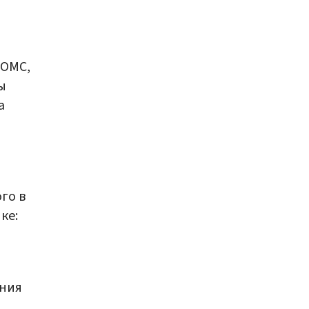
 ОМС,
ы
а
го в
ке:
и
ения