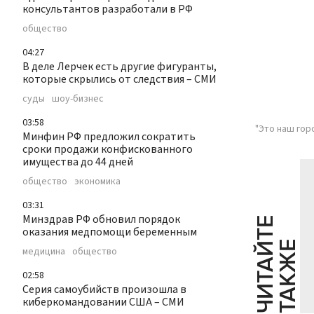
консультантов разработали в РФ
общество
04:27
В деле Лерчек есть другие фигуранты,
которые скрылись от следствия – СМИ
суды
шоу-бизнес
03:58
"Это наш гор
Минфин РФ предложил сократить
сроки продажи конфискованного
имущества до 44 дней
общество
экономика
03:31
Минздрав РФ обновил порядок
Ч
И
Т
А
Т
Е
Т
А
К
Ж
оказания медпомощи беременным
Й
Е
медицина
общество
02:58
Серия самоубийств произошла в
киберкомандовании США – СМИ