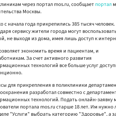
линикам через портал mos.ru, сообщает
портал
м
тельства Москвы.
о с начала года прикрепились 385 тысяч человек.
даря сервису жители города могут воспользоват
ой, не выходя из дома, имея лишь доступ к интерн
озволяет экономить время и пациентам, и
ботникам. За счет активного развития
мационных технологий все больше услуг доступ
анционно.
сы для прикрепления в поликлиники департаме
оохранения разработал совместно с департамен
мационных технологий. Подать онлайн-заявку 
ователи портала mos.ru старше 18 лет. Им нужно
деле "Услуги" выбрать категорию "Здоровье", а з