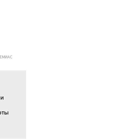
 ЕМИАС
чи
рты