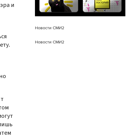
эра и
Новости СМИ2
ься
Новости СМИ2
ету.
но
нт
том
могут
 лишь
атем