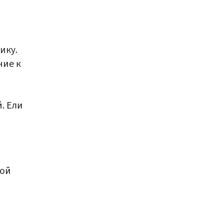
ику.
ние к
. Ели
ной