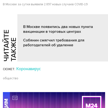
В Москве за сутки выявили 2 897 новых случаев COVID-19
В Москве появились два новых пункта
вакцинации в торговых центрах
Ч
И
Т
А
Т
Е
Т
А
К
Ж
Й
Е
Собянин смягчил требования для
работодателей об удаленке
Коронавирус
СЮЖЕТ:
общество