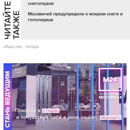
снегопадом
Ч
И
Т
А
Т
Е
Т
А
К
Ж
Й
Е
Москвичей предупредили о мокром снеге и
гололедице
общество
погода