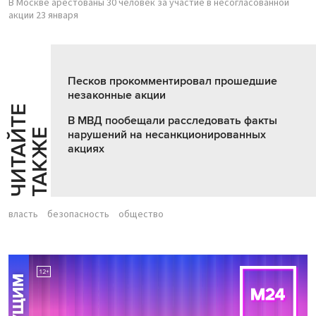
В Москве арестованы 30 человек за участие в несогласованной
акции 23 января
Песков прокомментировал прошедшие
незаконные акции
Ч
И
Т
А
Т
Е
Т
А
К
Ж
В МВД пообещали расследовать факты
Й
Е
нарушений на несанкционированных
акциях
власть
безопасность
общество