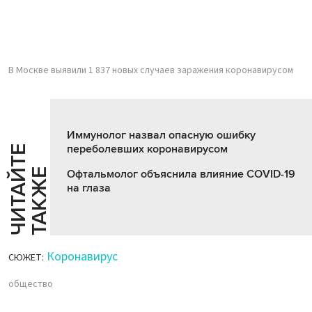
В Москве выявили 1 837 новых случаев заражения коронавирусом
Иммунолог назвал опасную ошибку
переболевших коронавирусом
Ч
И
Т
А
Т
Е
Т
А
К
Ж
Й
Е
Офтальмолог объяснила влияние COVID-19
на глаза
Коронавирус
СЮЖЕТ:
общество