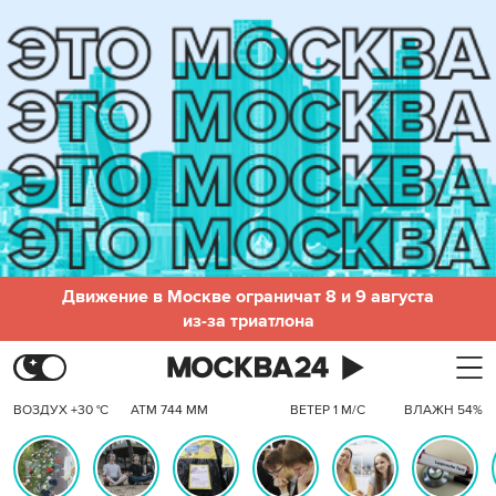
Движение в Москве ограничат 8 и 9 августа
из-за триатлона
ВОЗДУХ +30 °C
АТМ 744 ММ
ВЕТЕР 1 М/С
ВЛАЖН 54%