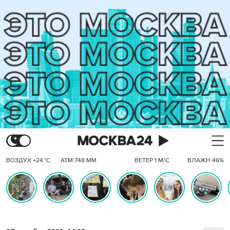
ВОЗДУХ +24 °C
АТМ 748 ММ
ВЕТЕР 1 М/С
ВЛАЖН 46%