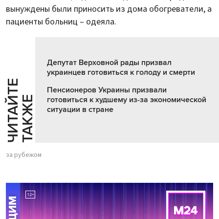
вынуждены были приносить из дома обогреватели, а
пациенты больниц – одеяла.
Депутат Верховной рады призвал
украинцев готовиться к голоду и смерти
Ч
И
Т
А
Т
Е
Т
А
К
Ж
Пенсионеров Украины призвали
Й
Е
готовиться к худшему из-за экономической
ситуации в стране
за рубежом