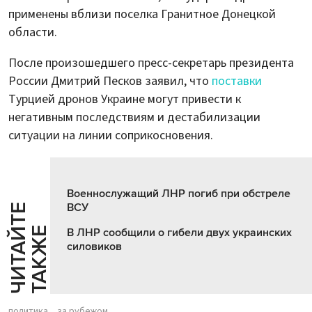
применены вблизи поселка Гранитное Донецкой
области.
После произошедшего пресс-секретарь президента
России Дмитрий Песков заявил, что
поставки
Турцией дронов Украине могут привести к
негативным последствиям и дестабилизации
ситуации на линии соприкосновения.
Военнослужащий ЛНР погиб при обстреле
ВСУ
Ч
И
Т
А
Т
Е
Т
А
К
Ж
Й
Е
В ЛНР сообщили о гибели двух украинских
силовиков
политика
за рубежом