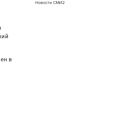
Новости СМИ2
в
ний
ен в