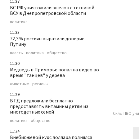
11:37
ВС РФ уничтожили эшелон с техникой
ВСУ в Днепропетровской области
политика
11:33
72,3% россиян выразили доверие
Путину
власть
политика
общество
11:30
Медведь в Приморье попал на видео во
время "танцев" у дерева
животные
регионы
11:29
В ГД предложили бесплатно
предоставлять витамины детям из
многодетных семей
Силы ПВО уни
политика
общество
11:24
Внебиржевой курс доллара поднялся