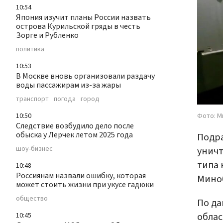
10:54
Япония изучит планы России назвать
острова Курильской гряды в честь
Зорге и Рубленко
политика
10:53
В Москве вновь организовали раздачу
воды пассажирам из-за жары
транспорт
погода
город
Фото: М
10:50
Следствие возбудило дело после
обыска у Лерчек летом 2025 года
Подра
шоу-бизнес
уничт
типа 
10:48
Россиянам назвали ошибку, которая
Мино
может стоить жизни при укусе гадюки
общество
По да
облас
10:45