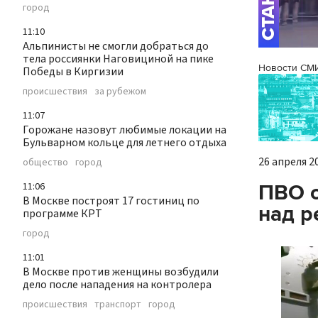
город
11:10
Альпинисты не смогли добраться до
тела россиянки Наговициной на пике
Новости СМ
Победы в Киргизии
происшествия
за рубежом
11:07
Горожане назовут любимые локации на
Бульварном кольце для летнего отдыха
26 апреля 20
общество
город
ПВО с
11:06
В Москве построят 17 гостиниц по
над р
программе КРТ
город
11:01
В Москве против женщины возбудили
дело после нападения на контролера
происшествия
транспорт
город