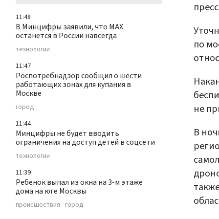
пресс
11:48
В Минцифры заявили, что МАХ
Уточн
останется в России навсегда
по мо
технологии
относ
11:47
Роспотребнадзор сообщил о шести
Накан
работающих зонах для купания в
Москве
беспи
не пр
город
11:44
В ноч
Минцифры не будет вводить
ограничения на доступ детей в соцсети
регио
технологии
самол
дроно
11:39
Ребенок выпал из окна на 3-м этаже
также
дома на юге Москвы
облас
происшествия
город