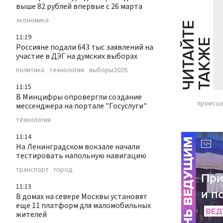
выше 82 рублей впервые с 26 марта
экономика
Ч
И
Т
А
Т
Е
Т
А
К
Ж
11:19
Й
Е
Россияне подали 643 тыс заявлений на
участие в ДЭГ на думских выборах
политика
технологии
выборы2026
11:15
В Минцифры опровергли создание
происш
мессенджера на портале "Госуслуги"
технологии
11:14
На Ленинградском вокзале начали
тестировать напольную навигацию
транспорт
город
11:13
В домах на севере Москвы установят
еще 11 платформ для маломобильных
жителей