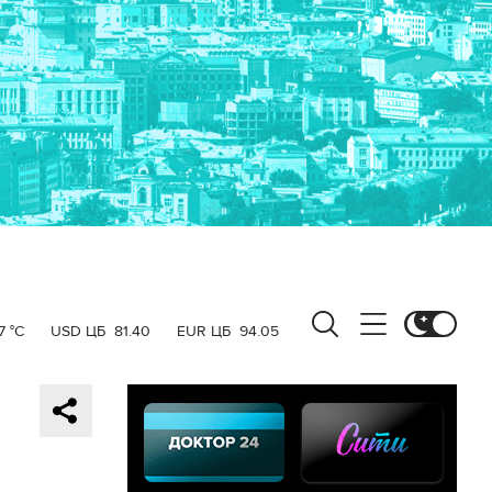
7 °C
USD ЦБ
81.40
EUR ЦБ
94.05