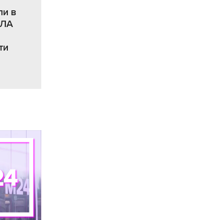
ли в
ПЛА
ти