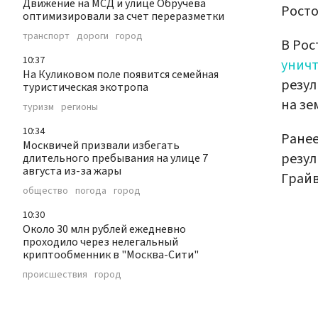
Движение на МСД и улице Обручева
Росто
оптимизировали за счет переразметки
транспорт
дороги
город
В Рос
10:37
унич
На Куликовом поле появится семейная
резул
туристическая экотропа
на зе
туризм
регионы
10:34
Ранее
Москвичей призвали избегать
резул
длительного пребывания на улице 7
августа из-за жары
Грайв
общество
погода
город
10:30
Около 30 млн рублей ежедневно
проходило через нелегальный
криптообменник в "Москва-Сити"
происшествия
город