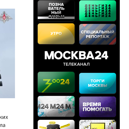
ких
ла