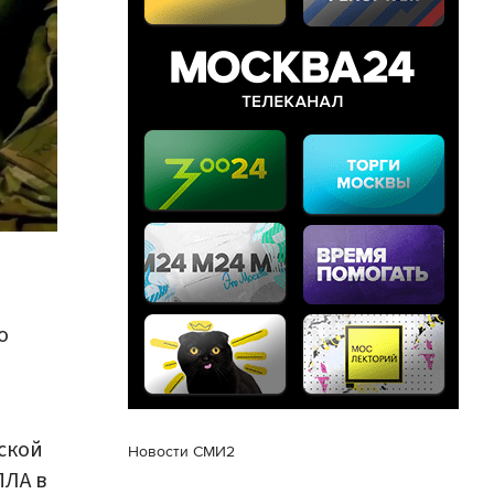
о
ской
Новости СМИ2
ПЛА в