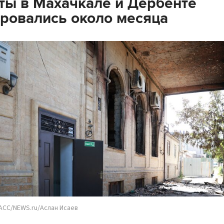
ты в Махачкале и Дербенте
ровались около месяца
ACC/NEWS.ru/Аслан Исаев