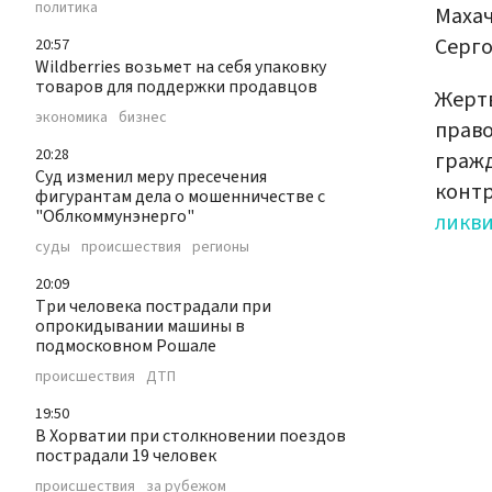
политика
Махач
Серго
20:57
Wildberries возьмет на себя упаковку
товаров для поддержки продавцов
Жерт
экономика
бизнес
прав
20:28
гражд
Суд изменил меру пресечения
конт
фигурантам дела о мошенничестве с
"Облкоммунэнерго"
ликв
суды
происшествия
регионы
20:09
Три человека пострадали при
опрокидывании машины в
подмосковном Рошале
происшествия
ДТП
19:50
В Хорватии при столкновении поездов
пострадали 19 человек
происшествия
за рубежом