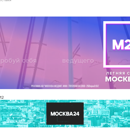
ествия
И2