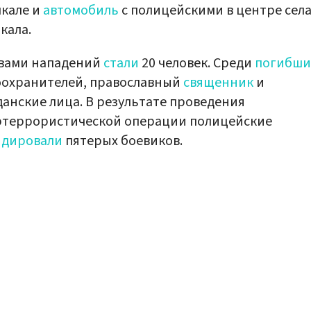
кале и
автомобиль
с полицейскими в центре сел
кала.
вами нападений
стали
20 человек. Среди
погибши
оохранителей, православный
священник
и
анские лица. В результате проведения
ртеррористической операции полицейские
идировали
пятерых боевиков.