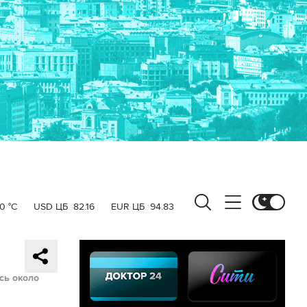
0 °C
USD ЦБ
82.16
EUR ЦБ
94.83
сь около