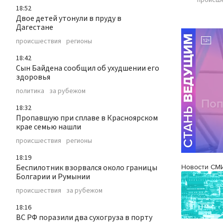
происш
18:52
Двое детей утонули в пруду в
Дагестане
происшествия
регионы
18:42
Сын Байдена сообщил об ухудшении его
здоровья
политика
за рубежом
18:32
Пропавшую при сплаве в Красноярском
крае семью нашли
происшествия
регионы
18:19
Беспилотник взорвался около границы
Новости СМ
Болгарии и Румынии
происшествия
за рубежом
18:16
ВС РФ поразили два сухогруза в порту