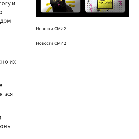
огу и
о
одом
Новости СМИ2
Новости СМИ2
сно их
е
я вся
и
гонь
в