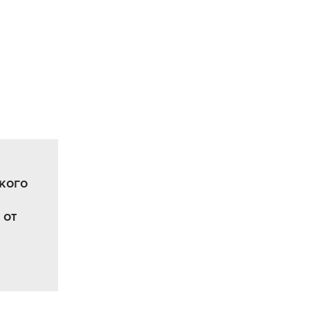
кого
 от