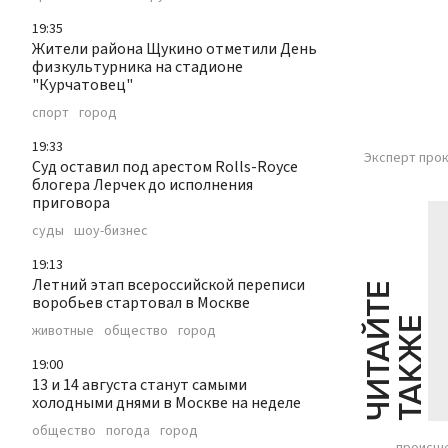
19:35
Жители района Щукино отметили День
физкультурника на стадионе
"Курчатовец"
спорт
город
19:33
Эксперт прок
Суд оставил под арестом Rolls-Royce
блогера Лерчек до исполнения
приговора
суды
шоу-бизнес
19:13
Летний этап всероссийской переписи
Ч
И
Т
А
Т
Е
Т
А
К
Ж
воробьев стартовал в Москве
Й
Е
животные
общество
город
19:00
13 и 14 августа станут самыми
холодными днями в Москве на неделе
общество
погода
город