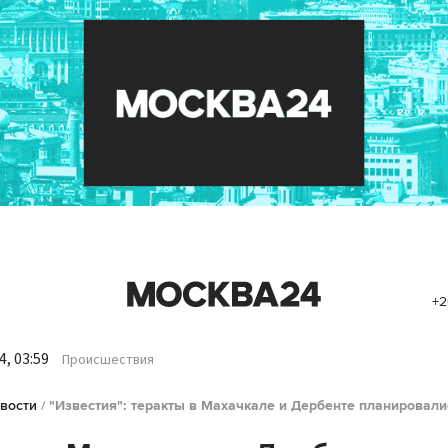
+2
, 03:59
Происшествия
вости
/
"Известия": теракты в Махачкале и Дербенте планировали