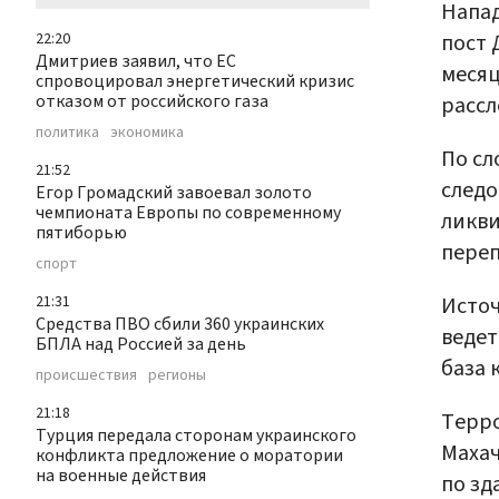
Напад
пост 
22:20
Дмитриев заявил, что ЕС
месяц
спровоцировал энергетический кризис
отказом от российского газа
рассл
политика
экономика
По сл
21:52
следо
Егор Громадский завоевал золото
чемпионата Европы по современному
ликви
пятиборью
переп
спорт
Источ
21:31
Средства ПВО сбили 360 украинских
ведет
БПЛА над Россией за день
база 
происшествия
регионы
21:18
Терр
Турция передала сторонам украинского
Махач
конфликта предложение о моратории
на военные действия
по зд