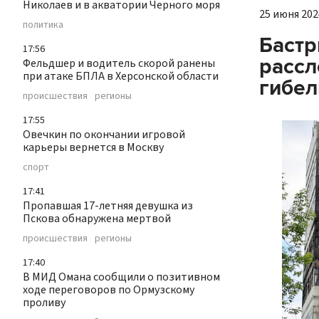
Николаев и в акватории Черного моря
25 июня 2024
политика
Бастр
17:56
рассл
Фельдшер и водитель скорой ранены
при атаке БПЛА в Херсонской области
гибел
происшествия
регионы
17:55
Овечкин по окончании игровой
карьеры вернется в Москву
спорт
17:41
Пропавшая 17-летняя девушка из
Пскова обнаружена мертвой
происшествия
регионы
17:40
В МИД Омана сообщили о позитивном
ходе переговоров по Ормузскому
проливу