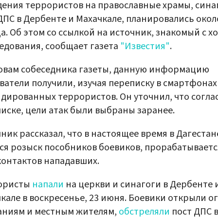
ения террористов на православные храмы, синаг
ДПС в Дербенте и Махачкале, планировались окол
а. Об этом со ссылкой на источник, знакомый с х
едования, сообщает газета
"Известия"
.
овам собеседника газеты, данную информацию
ватели получили, изучая переписку в смартфонах
дированных террористов. Он уточнил, что согла
иске, цели атак были выбраны заранее.
ник рассказал, что в настоящее время в Дагестан
ся розыск пособников боевиков, прорабатываетс
контактов нападавших.
ористы
напали
на церкви и синагоги в Дербенте 
кале в воскресенье, 23 июня. Боевики открыли о
аниям и местным жителям,
обстреляли
пост ДПС 