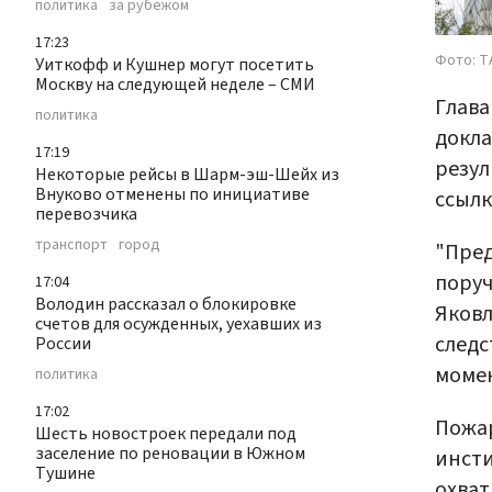
политика
за рубежом
17:23
Фото: Т
Уиткофф и Кушнер могут посетить
Москву на следующей неделе – СМИ
Глава
политика
докла
17:19
резул
Некоторые рейсы в Шарм-эш-Шейх из
Внуково отменены по инициативе
ссылк
перевозчика
транспорт
город
"Пред
поруч
17:04
Володин рассказал о блокировке
Яковл
счетов для осужденных, уехавших из
следс
России
момен
политика
17:02
Пожар
Шесть новостроек передали под
заселение по реновации в Южном
инсти
Тушине
охват