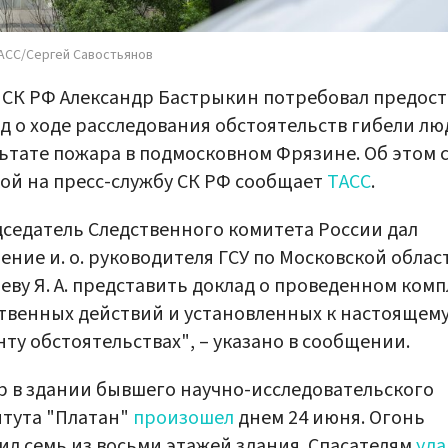
АСС/Сергей Савостьянов
 СК РФ Александр Бастрыкин потребовал предос
д о ходе расследования обстоятельств гибели лю
ьтате пожара в подмосковном Фрязине. Об этом 
ой на пресс-службу СК РФ сообщает
ТАСС
.
седатель Следственного комитета России дал
ение и. о. руководителя ГСУ по Московской облас
еву Я. А. представить доклад о проведенном комп
твенных действий и установленных к настоящем
ту обстоятельствах", – указано в сообщении.
 в здании бывшего научно-исследовательского
тута "Платан"
произошел
днем 24 июня. Огонь
ил семь из восьми этажей здания. Спасателям
уда