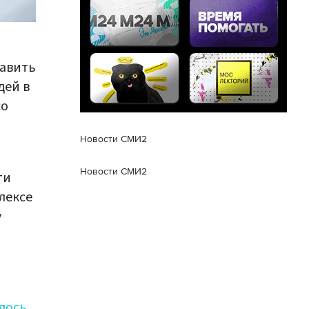
тавить
дей в
со
Новости СМИ2
Новости СМИ2
ти
лексе
у
лось