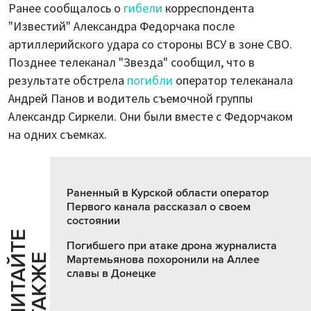
Ранее сообщалось о
гибели
корреспондента
"Известий" Александра Федорчака после
артиллерийского удара со стороны ВСУ в зоне СВО.
Позднее телеканал "Звезда" сообщил, что в
результате обстрела
погибли
оператор телеканала
Андрей Панов и водитель съемочной группы
Александр Сиркели. Они были вместе с Федорчаком
на одних съемках.
Раненный в Курской области оператор
Первого канала рассказал о своем
состоянии
Ч
И
Т
А
Т
Е
Т
А
К
Ж
Погибшего при атаке дрона журналиста
Й
Е
Мартемьянова похоронили на Аллее
славы в Донецке