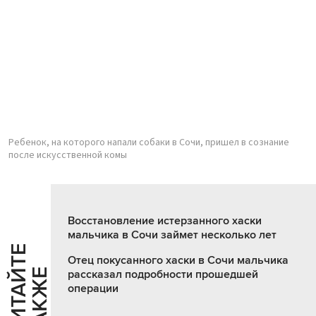
Ребенок, на которого напали собаки в Сочи, пришел в сознание
после искусственной комы
Восстановление истерзанного хаски
мальчика в Сочи займет несколько лет
Ч
И
Т
А
Т
Е
Т
А
К
Ж
Отец покусанного хаски в Сочи мальчика
Й
Е
рассказал подробности прошедшей
операции