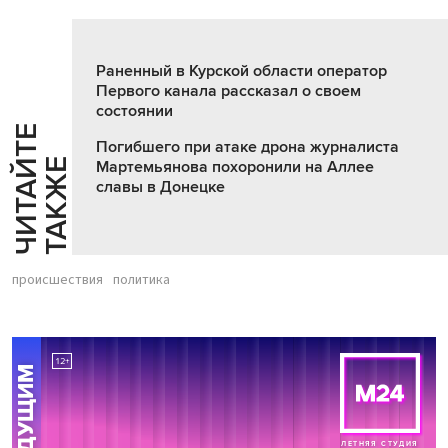
Раненный в Курской области оператор
Первого канала рассказал о своем
состоянии
Ч
И
Т
А
Т
Е
Т
А
К
Ж
Погибшего при атаке дрона журналиста
Й
Е
Мартемьянова похоронили на Аллее
славы в Донецке
происшествия
политика