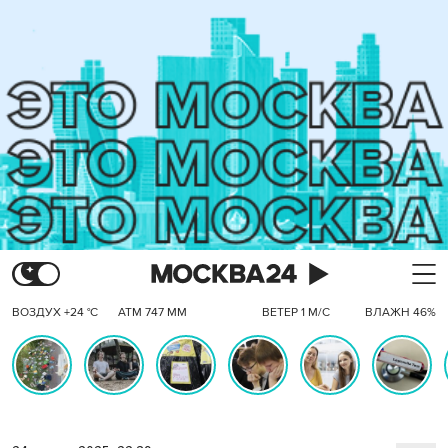
ВОЗДУХ +24 °C
АТМ 747 ММ
ВЕТЕР 1 М/С
ВЛАЖН 46%