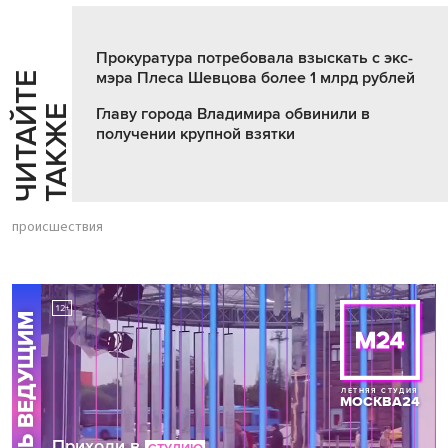
Прокуратура потребовала взыскать с экс-
мэра Плеса Шевцова более 1 млрд рублей
Ч
И
Т
А
Т
Е
Т
А
К
Ж
Й
Е
Главу города Владимира обвинили в
получении крупной взятки
происшествия