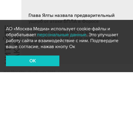
Глава Ялты назвала предварительный
ущерб от атаки БПЛА в Форосе
Ч
И
Т
А
Т
Е
Т
А
К
Ж
АО «Москва Медиа» использует cookie-файлы и
Собянин: силами ПВО за время
обрабатывает
персональные данные
. Это улучшает
Й
Е
продолжительной атаки уничтожено 30
работу сайта и взаимодействие с ним. Подтвердите
БПЛА
ваше согласие, нажав кнопу Ок
OK
мэр Москвы
происшествия
город