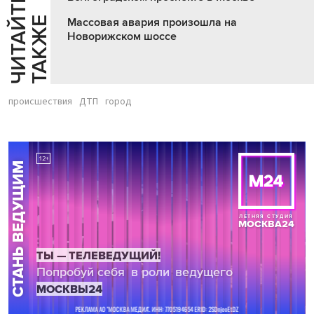
Ч
И
Т
А
Т
Е
Т
А
К
Ж
Й
Е
Массовая авария произошла на
Новорижском шоссе
происшествия
ДТП
город