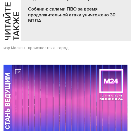
Ч
И
Т
А
Т
Е
Т
А
К
Ж
Собянин: силами ПВО за время
Й
Е
продолжительной атаки уничтожено 30
БПЛА
мэр Москвы
происшествия
город