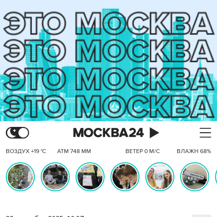
ВОЗДУХ +19 °C
АТМ 748 ММ
ВЕТЕР 0 М/С
ВЛАЖН 68%