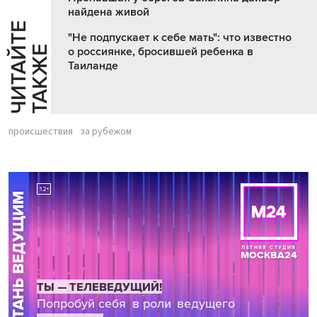
найдена живой
Ч
И
Т
А
Т
Е
Т
А
К
Ж
"Не подпускает к себе мать": что известно
Й
Е
о россиянке, бросившей ребенка в
Таиланде
происшествия
за рубежом