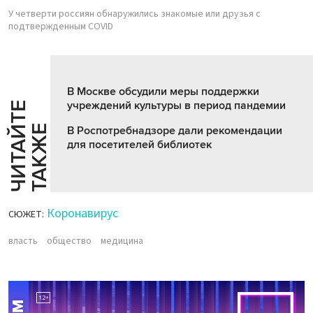
У четверти россиян обнаружились знакомые или друзья с
подтвержденным COVID
В Москве обсудили меры поддержки
учреждений культуры в период пандемии
Ч
И
Т
А
Т
Е
Т
А
К
Ж
Й
Е
В Роспотребнадзоре дали рекомендации
для посетителей библиотек
Коронавирус
СЮЖЕТ:
власть
общество
медицина