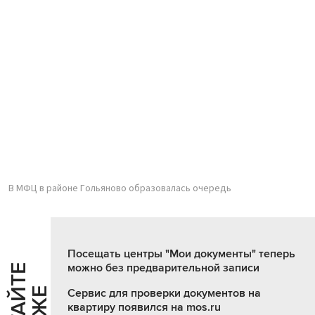
В МФЦ в районе Гольяново образовалась очередь
Посещать центры "Мои документы" теперь
можно без предварительной записи
Ч
И
Т
А
Т
Е
Т
А
К
Ж
Сервис для проверки документов на
квартиру появился на mos.ru