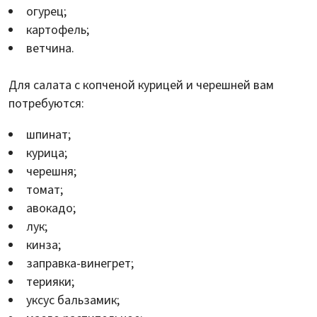
огурец;
картофель;
ветчина.
Для салата с копченой курицей и черешней вам
потребуются:
шпинат;
курица;
черешня;
томат;
авокадо;
лук;
кинза;
заправка-винегрет;
терияки;
уксус бальзамик;