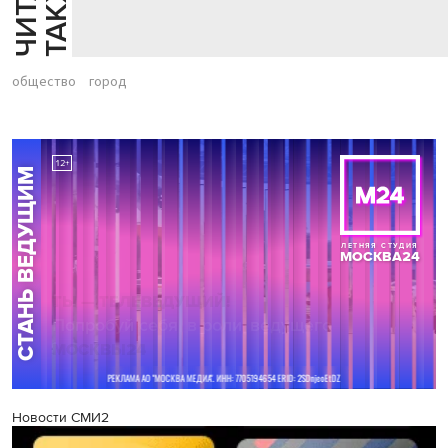
Й
Е
общество
город
Новости СМИ2