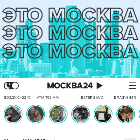
ВОЗДУХ +22 °C
АТМ 753 ММ
ВЕТЕР 2 М/С
ВЛАЖН 43%