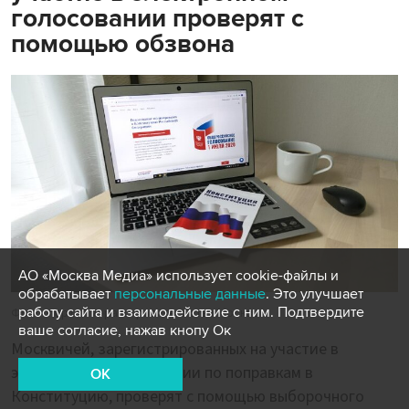
голосовании проверят с
помощью обзвона
АО «Москва Медиа» использует cookie-файлы и
обрабатывает
персональные данные
. Это улучшает
работу сайта и взаимодействие с ним. Подтвердите
Фото: портал мэра и правительства Москвы
ваше согласие, нажав кнопу Ок
Москвичей, зарегистрированных на участие в
электронном голосовании по поправкам в
OK
Конституцию, проверят с помощью выборочного