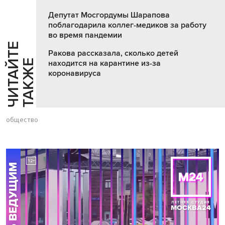
Депутат Мосгордумы Шарапова
поблагодарила коллег-медиков за работу
во время пандемии
Ч
И
Т
А
Т
Е
Т
А
К
Ж
Ракова рассказала, сколько детей
Й
Е
находится на карантине из-за
коронавируса
общество