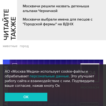
Москвичи решили назвать детеныша
альпаки Черничкой
Ч
И
Т
А
Т
Е
Т
А
К
Ж
Й
Е
Москвичи выбрали имена для песцов с
"Городской фермы" на ВДНХ
животные
город
АО «Москва Медиа» использует cookie-файлы и
обрабатывает
персональные данные
. Это улучшает
работу сайта и взаимодействие с ним. Подтвердите
ваше согласие, нажав кнопу Ок
OK