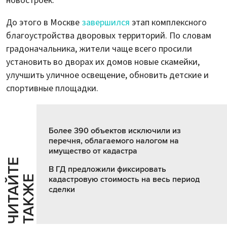
новостроек.
До этого в Москве
завершился
этап комплексного
благоустройства дворовых территорий. По словам
градоначальника, жители чаще всего просили
установить во дворах их домов новые скамейки,
улучшить уличное освещение, обновить детские и
спортивные площадки.
Более 390 объектов исключили из
перечня, облагаемого налогом на
имущество от кадастра
Ч
И
Т
А
Т
Е
Т
А
К
Ж
В ГД предложили фиксировать
Й
Е
кадастровую стоимость на весь период
сделки