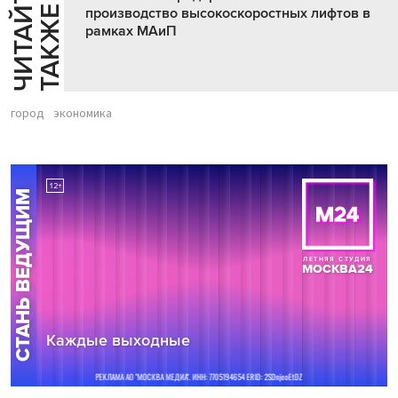
Ч
И
Т
А
Т
Е
Т
А
К
Ж
Й
Е
производство высокоскоростных лифтов в
рамках МАиП
город
экономика