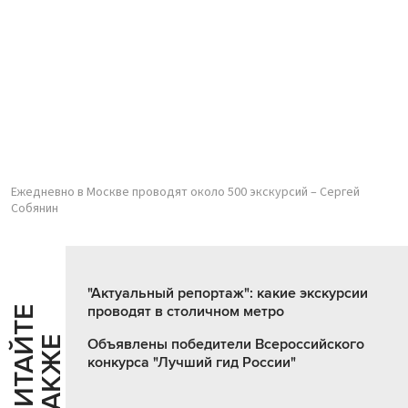
Ежедневно в Москве проводят около 500 экскурсий – Сергей
Собянин
"Актуальный репортаж": какие экскурсии
проводят в столичном метро
Ч
И
Т
А
Т
Е
Т
А
К
Ж
Й
Е
Объявлены победители Всероссийского
конкурса "Лучший гид России"