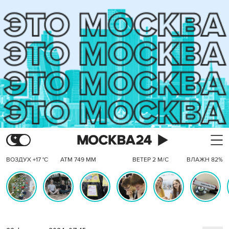
ВОЗДУХ +17 °C
АТМ 749 ММ
ВЕТЕР 2 М/С
ВЛАЖН 82%