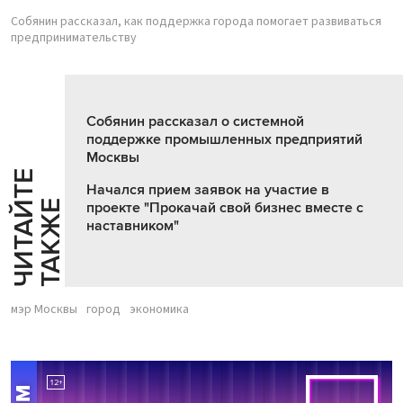
Собянин рассказал, как поддержка города помогает развиваться
предпринимательству
Собянин рассказал о системной
поддержке промышленных предприятий
Москвы
Ч
И
Т
А
Т
Е
Т
А
К
Ж
Начался прием заявок на участие в
Й
Е
проекте "Прокачай свой бизнес вместе с
наставником"
мэр Москвы
город
экономика