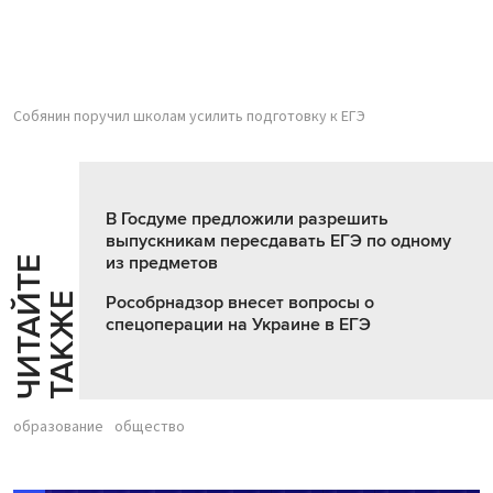
Собянин поручил школам усилить подготовку к ЕГЭ
В Госдуме предложили разрешить
выпускникам пересдавать ЕГЭ по одному
из предметов
Ч
И
Т
А
Т
Е
Т
А
К
Ж
Й
Е
Рособрнадзор внесет вопросы о
спецоперации на Украине в ЕГЭ
образование
общество