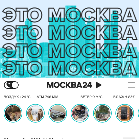
ВОЗДУХ +24 °C
АТМ 746 ММ
ВЕТЕР 0 М/С
ВЛАЖН 83%