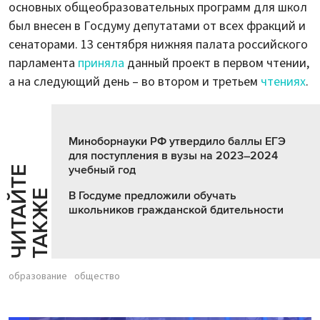
основных общеобразовательных программ для школ
был внесен в Госдуму депутатами от всех фракций и
сенаторами. 13 сентября нижняя палата российского
парламента
приняла
данный проект в первом чтении,
а на следующий день – во втором и третьем
чтениях
.
Миноборнауки РФ утвердило баллы ЕГЭ
для поступления в вузы на 2023–2024
учебный год
Ч
И
Т
А
Т
Е
Т
А
К
Ж
Й
Е
В Госдуме предложили обучать
школьников гражданской бдительности
образование
общество