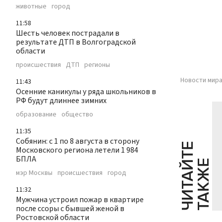
животные
город
11:58
Шесть человек пострадали в
результате ДТП в Волгоградской
области
происшествия
ДТП
регионы
Новости мира
11:43
Осенние каникулы у ряда школьников в
РФ будут длиннее зимних
образование
общество
11:35
Собянин: с 1 по 8 августа в сторону
Ч
И
Т
А
Т
Е
Т
А
К
Ж
Московского региона летели 1 984
БПЛА
Й
Е
мэр Москвы
происшествия
город
11:32
Мужчина устроил пожар в квартире
после ссоры с бывшей женой в
Ростовской области