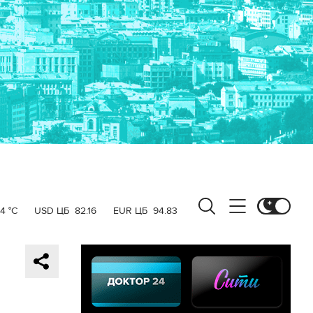
4 °C
USD ЦБ
82.16
EUR ЦБ
94.83