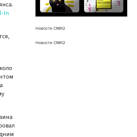
янса.
l-In
Новости СМИ2
тся,
Новости СМИ2
коло
ентом
а
му
раина
ровал
одним