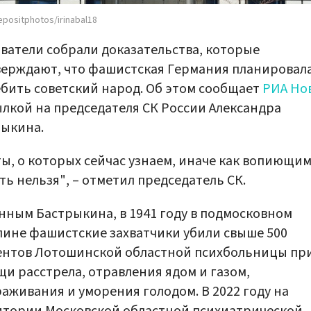
positphotos/irinabal18
ватели собрали доказательства, которые
ерждают, что фашистская Германия планировал
бить советский народ. Об этом сообщает
РИА Но
ылкой на председателя СК России Александра
рыкина.
ы, о которых сейчас узнаем, иначе как вопиющи
ть нельзя", – отметил председатель СК.
нным Бастрыкина, в 1941 году в подмосковном
ине фашистские захватчики убили свыше 500
ентов Лотошинской областной психбольницы пр
и расстрела, отравления ядом и газом,
аживания и уморения голодом. В 2022 году на
тории Московской областной психиатрической