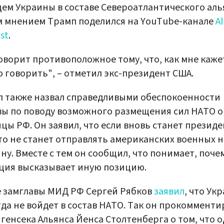
ем Украины в составе Североатлантического аль
 мнением Трамп поделился на YouTube-канале
Al
st
.
оворит противоположное тому, что, как мне каже
 говорить", – отметил экс-президент США.
 также назвал справедливыми обеспокоенности
ы по поводу возможного размещения сил НАТО о
цы РФ. Он заявил, что если вновь станет презид
то не станет отправлять американских военных н
ну. Вместе с тем он сообщил, что понимает, поче
ция высказывает иную позицию.
 замглавы МИД РФ Сергей Рябков
заявил
, что Ук
да не войдет в состав НАТО. Так он прокомменти
 генсека Альянса Йенса Столтенберга о том, что 