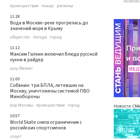
политик
происшествия
пожар
регионы
11:28
Вода в Москве-реке прогрелась до
значений моря в Крыму
общество
погода
город
11:12
Максим Галкин включил блюда русской
кухни в райдер
шоу-бизнес
11:03
Собянин: три БПЛА, летевших на
Москву, уничтожены системой ПВО
Минобороны
мэр Москвы
происшествия
город
Новости СМ
10:57
World Skate сняла ограничения с
российских спортсменов
спорт