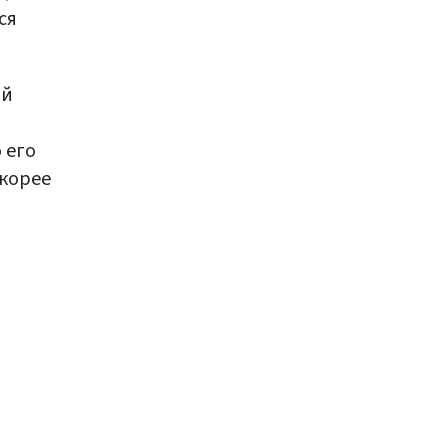
ся
ий
 его
корее