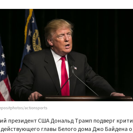
epositphotos/actionsports
й президент США Дональд Трамп подверг крити
 действующего главы Белого дома Джо Байдена о