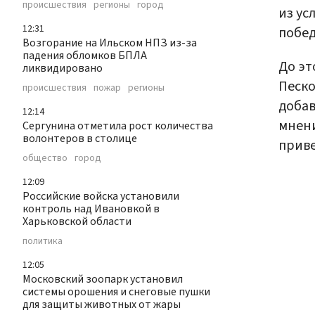
происшествия
регионы
город
из ус
12:31
побед
Возгорание на Ильском НПЗ из-за
падения обломков БПЛА
До э
ликвидировано
Песк
происшествия
пожар
регионы
добав
12:14
мнени
Сергунина отметила рост количества
волонтеров в столице
приве
общество
город
12:09
Российские войска установили
контроль над Ивановкой в
Харьковской области
политика
12:05
Московский зоопарк установил
системы орошения и снеговые пушки
для защиты животных от жары