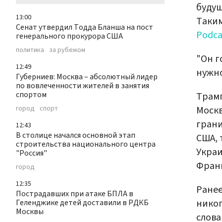
будущ
13:00
Таким
Сенат утвердил Тодда Бланша на пост
Podca
генерального прокурора США
политика
за рубежом
"Он г
12:49
нужно
Губерниев: Москва – абсолютный лидер
по вовлеченности жителей в занятия
спортом
Трамп
Москв
город
спорт
грани
12:43
В столице начался основной этап
США, 
строительства национального центра
Украи
"Россия"
Фран
город
12:35
Ранее
Пострадавших при атаке БПЛА в
никог
Геленджике детей доставили в РДКБ
Москвы
слова