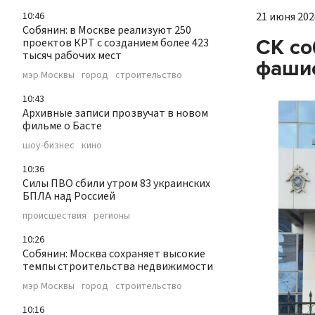
21 июня 2024
10:46
Собянин: в Москве реализуют 250
СК со
проектов КРТ с созданием более 423
тысяч рабочих мест
фашис
мэр Москвы
город
строительство
10:43
Архивные записи прозвучат в новом
фильме о Басте
шоу-бизнес
кино
10:36
Силы ПВО сбили утром 83 украинских
БПЛА над Россией
происшествия
регионы
10:26
Собянин: Москва сохраняет высокие
темпы строительства недвижимости
мэр Москвы
город
строительство
10:16