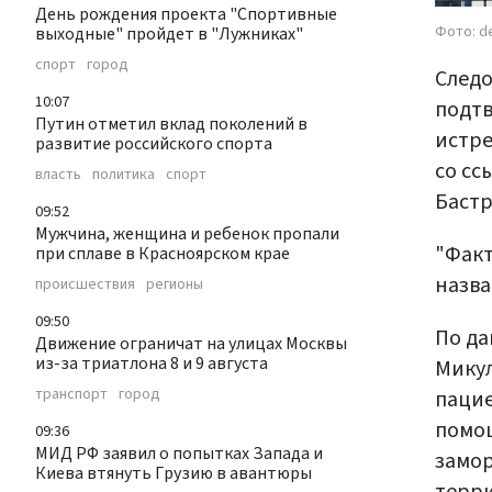
День рождения проекта "Спортивные
Фото: de
выходные" пройдет в "Лужниках"
спорт
город
Следо
10:07
подтв
Путин отметил вклад поколений в
истре
развитие российского спорта
со сс
власть
политика
спорт
Баст
09:52
Мужчина, женщина и ребенок пропали
"Факт
при сплаве в Красноярском крае
назва
происшествия
регионы
09:50
По да
Движение ограничат на улицах Москвы
из-за триатлона 8 и 9 августа
Микул
транспорт
город
паци
помощ
09:36
МИД РФ заявил о попытках Запада и
замор
Киева втянуть Грузию в авантюры
терри