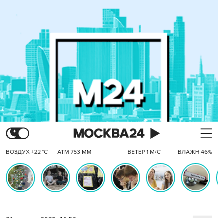
ВОЗДУХ +22 °C
АТМ 753 ММ
ВЕТЕР 1 М/С
ВЛАЖН 46%