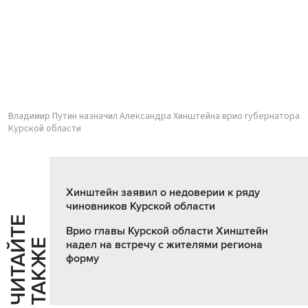
Владимир Путин назначил Александра Хинштейна врио губернатора
Курской области
Хинштейн заявил о недоверии к ряду
чиновников Курской области
Ч
И
Т
А
Т
Е
Т
А
К
Ж
Врио главы Курской области Хинштейн
Й
Е
надел на встречу с жителями региона
форму