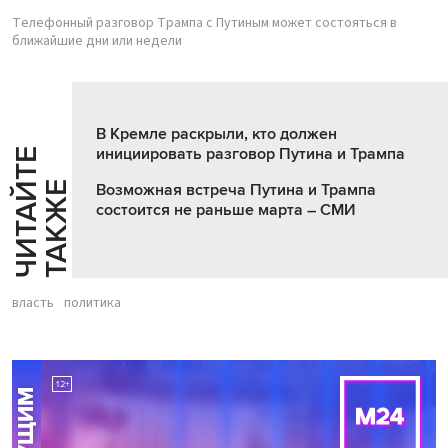
Телефонный разговор Трампа с Путиным может состояться в
ближайшие дни или недели
В Кремле раскрыли, кто должен
инициировать разговор Путина и Трампа
Ч
И
Т
А
Т
Е
Т
А
К
Ж
Й
Е
Возможная встреча Путина и Трампа
состоится не раньше марта – СМИ
власть
политика