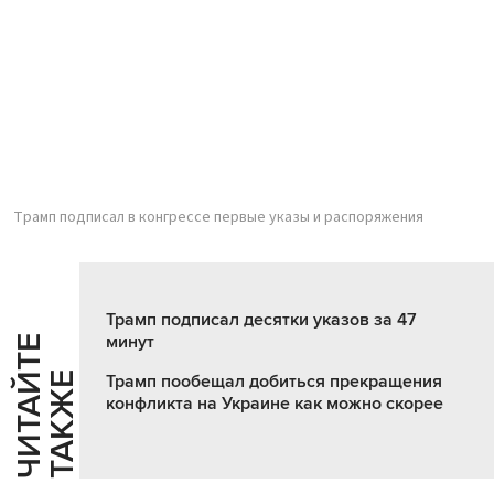
Трамп подписал в конгрессе первые указы и распоряжения
Трамп подписал десятки указов за 47
минут
Ч
И
Т
А
Т
Е
Т
А
К
Ж
Й
Е
Трамп пообещал добиться прекращения
конфликта на Украине как можно скорее