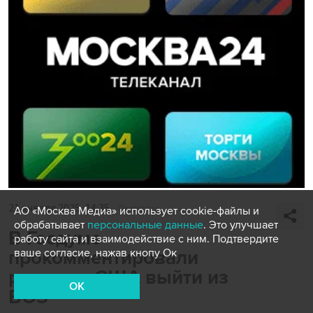
21 января 2025, 14:35
Политика
АО «Москва Медиа» использует cookie-файлы и
обрабатывает
персональные данные
. Это улучшает
В Госдуме
работу сайта и взаимодействие с ним. Подтвердите
прокомментировали
ваше согласие, нажав кнопу Ок
решение США выйти из
OK
ВОЗ