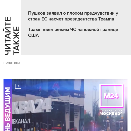
Пушков заявил о плохом предчувствии у
стран ЕС насчет президентства Трампа
Ч
И
Т
А
Т
Е
Т
А
К
Ж
Й
Е
Трамп ввел режим ЧС на южной границе
США
политика