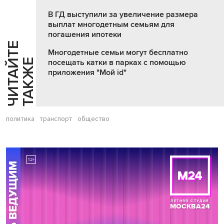
В ГД выступили за увеличение размера
выплат многодетным семьям для
погашения ипотеки
Ч
И
Т
А
Т
Е
Т
А
К
Ж
Многодетные семьи могут бесплатно
Й
Е
посещать катки в парках с помощью
приложения "Мой id"
политика
транспорт
общество