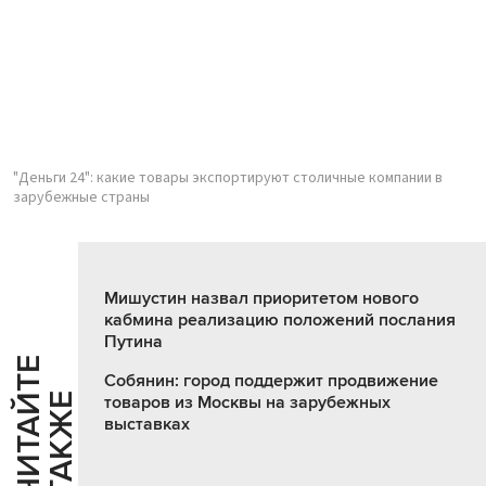
"Деньги 24": какие товары экспортируют столичные компании в
зарубежные страны
Мишустин назвал приоритетом нового
кабмина реализацию положений послания
Путина
Ч
И
Т
А
Т
Е
Т
А
К
Ж
Собянин: город поддержит продвижение
Й
Е
товаров из Москвы на зарубежных
выставках