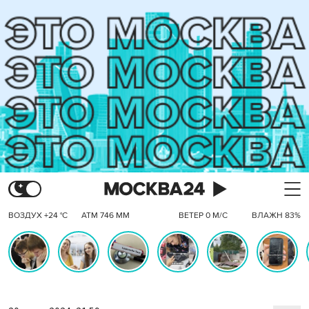
ВОЗДУХ +24 °C
АТМ 746 ММ
ВЕТЕР 0 М/С
ВЛАЖН 83%