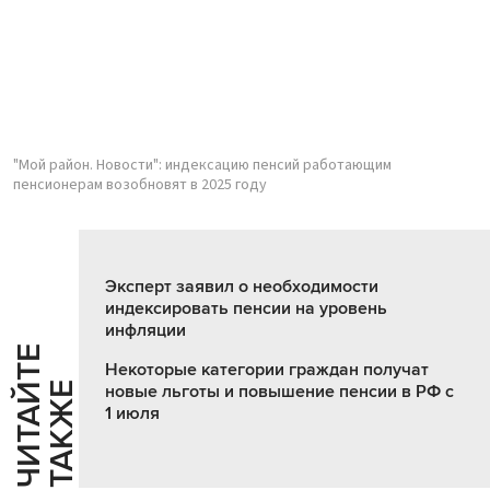
"Мой район. Новости": индексацию пенсий работающим
пенсионерам возобновят в 2025 году
Эксперт заявил о необходимости
индексировать пенсии на уровень
инфляции
Ч
И
Т
А
Т
Е
Т
А
К
Ж
Некоторые категории граждан получат
Й
Е
новые льготы и повышение пенсии в РФ с
1 июля