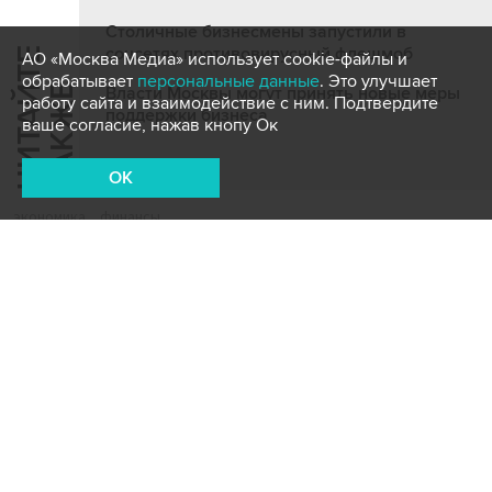
Столичные бизнесмены запустили в
соцсетях противовирусный флешмоб
Ч
И
Т
А
Т
Е
Т
А
К
Ж
АО «Москва Медиа» использует cookie-файлы и
обрабатывает
персональные данные
. Это улучшает
Й
Е
Власти Москвы могут принять новые меры
работу сайта и взаимодействие с ним. Подтвердите
поддержки бизнеса
ваше согласие, нажав кнопу Ок
OK
экономика
финансы