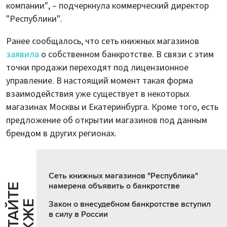
компании", – подчеркнула коммерческий директор
"Республики".
Ранее сообщалось, что сеть книжных магазинов
заявила
о собственном банкротстве. В связи с этим
точки продажи переходят под лицензионное
управление. В настоящий момент такая форма
взаимодействия уже существует в некоторых
магазинах Москвы и Екатеринбурга. Кроме того, есть
предложение об открытии магазинов под данным
брендом в других регионах.
Сеть книжных магазинов "Республика"
намерена объявить о банкротстве
Ч
И
Т
А
Т
Е
Т
А
К
Ж
Й
Е
Закон о внесудебном банкротстве вступил
в силу в России