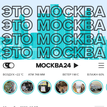
ВОЗДУХ +22 °C
АТМ 748 ММ
ВЕТЕР 1 М/С
ВЛАЖН 60%