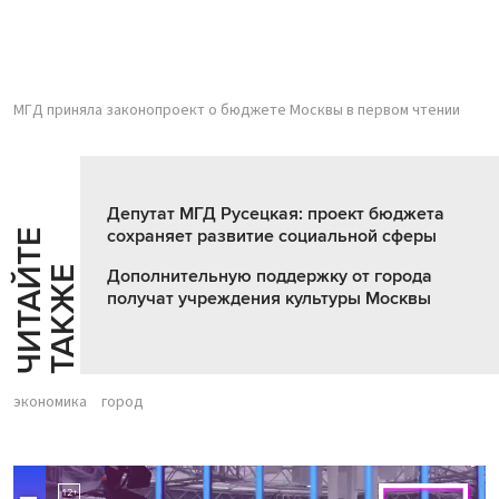
МГД приняла законопроект о бюджете Москвы в первом чтении
Депутат МГД Русецкая: проект бюджета
сохраняет развитие социальной сферы
Ч
И
Т
А
Т
Е
Т
А
К
Ж
Й
Е
Дополнительную поддержку от города
получат учреждения культуры Москвы
экономика
город