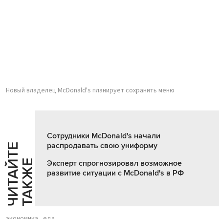
Новый владелец McDonald's планирует сохранить меню
Сотрудники McDonald's начали
распродавать свою униформу
Ч
И
Т
А
Т
Е
Т
А
К
Ж
Й
Е
Эксперт спрогнозировал возможное
развитие ситуации с McDonald's в РФ
экономика
еда