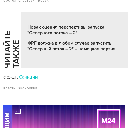
обстоятельствах – Новак
Новак оценил перспективы запуска
"Северного потока – 2"
Ч
И
Т
А
Т
Е
Т
А
К
Ж
Й
Е
ФРГ должна в любом случае запустить
"Северный поток – 2" – немецкая партия
Санкции
СЮЖЕТ:
власть
экономика