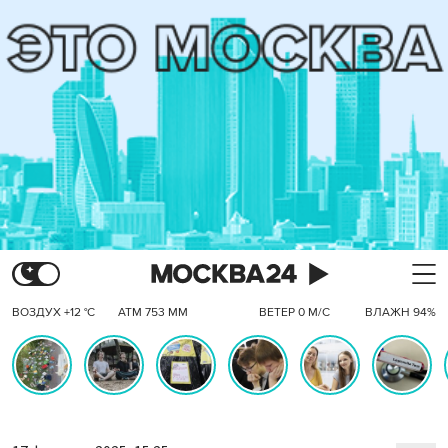
ВОЗДУХ +12 °C
АТМ 753 ММ
ВЕТЕР 0 М/С
ВЛАЖН 94%