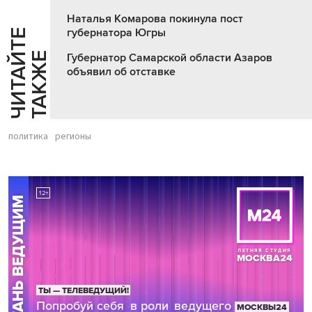
Наталья Комарова покинула пост
губернатора Югры
Ч
И
Т
А
Т
Е
Т
А
К
Ж
Й
Е
Губернатор Самарской области Азаров
объявил об отставке
политика
регионы