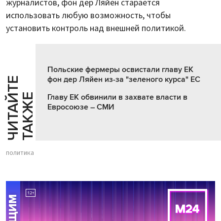
журналистов, фон дер Ляйен старается
использовать любую возможность, чтобы
установить контроль над внешней политикой.
Польские фермеры освистали главу ЕК
фон дер Ляйен из-за "зеленого курса" ЕС
Ч
И
Т
А
Т
Е
Т
А
К
Ж
Й
Е
Главу ЕК обвинили в захвате власти в
Евросоюзе – СМИ
политика