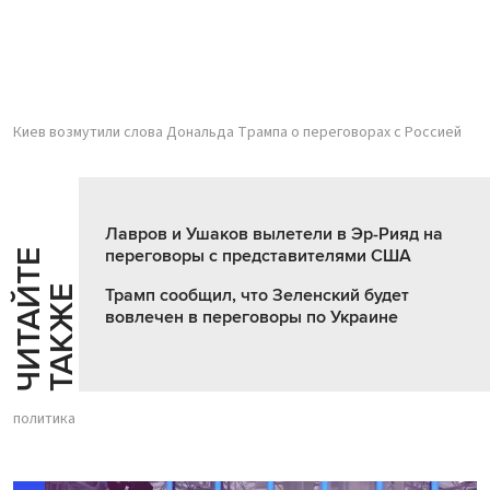
Киев возмутили слова Дональда Трампа о переговорах с Россией
Лавров и Ушаков вылетели в Эр-Рияд на
переговоры с представителями США
Ч
И
Т
А
Т
Е
Т
А
К
Ж
Й
Е
Трамп сообщил, что Зеленский будет
вовлечен в переговоры по Украине
политика