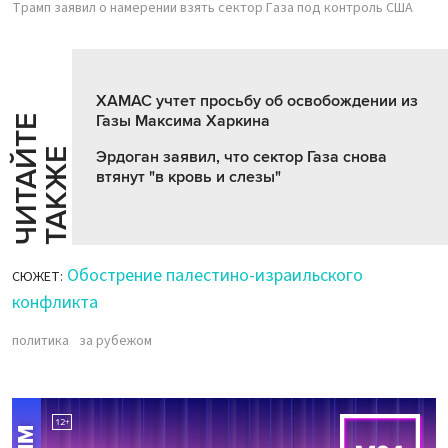
Трамп заявил о намерении взять сектор Газа под контроль США
ХАМАС учтет просьбу об освобождении из
Газы Максима Харкина
Ч
И
Т
А
Т
Е
Т
А
К
Ж
Й
Е
Эрдоган заявил, что сектор Газа снова
втянут "в кровь и слезы"
Обострение палестино-израильского
СЮЖЕТ:
конфликта
политика
за рубежом