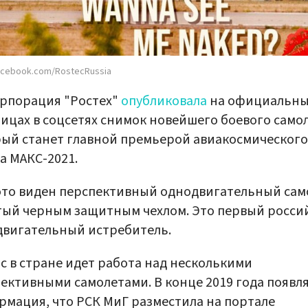
acebook.com/RostecRussia
рпорация "Ростех"
опубликовала
на официальны
ицах в соцсетях снимок новейшего боевого самол
ый станет главной премьерой авиакосмического
а МАКС-2021.
то виден перспективный однодвигательный сам
ый черным защитным чехлом. Это первый росси
вигательный истребитель.
с в стране идет работа над несколькими
ективными самолетами. В конце 2019 года появл
мация, что РСК МиГ разместила на портале