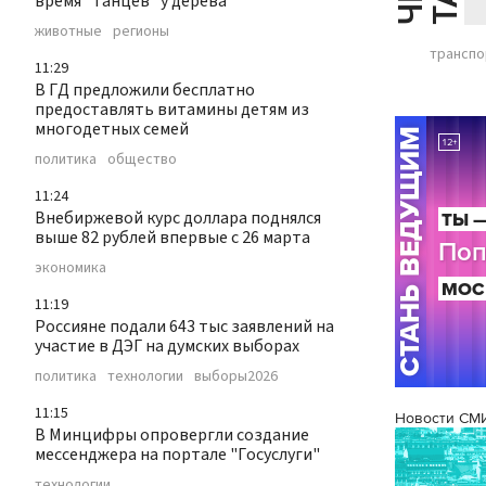
время "танцев" у дерева
животные
регионы
транспо
11:29
В ГД предложили бесплатно
предоставлять витамины детям из
многодетных семей
политика
общество
11:24
Внебиржевой курс доллара поднялся
выше 82 рублей впервые с 26 марта
экономика
11:19
Россияне подали 643 тыс заявлений на
участие в ДЭГ на думских выборах
политика
технологии
выборы2026
11:15
Новости СМ
В Минцифры опровергли создание
мессенджера на портале "Госуслуги"
технологии