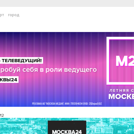
рт
город
И2