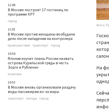
11:06
В Москве построят 17 гостиниц по
программе КРТ
город
Фото: f
11:01
В Москве против женщины возбудили
Госко
дело после нападения на контролера
стран
происшествия
транспорт
город
котор
10:54
салон
Япония изучит планы России назвать
острова Курильской гряды в честь
На фо
Зорге и Рубленко
укрыт
политика
однод
10:53
В Москве вновь организовали раздачу
воды пассажирам из-за жары
Сейча
транспорт
погода
город
персп
инфор