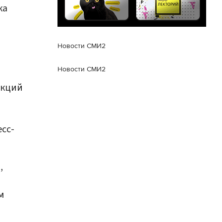
ка
Новости СМИ2
Новости СМИ2
укций
сс-
,
м