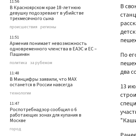
11:56
В сво
В Красноярском крае 18-летнюю
девушку подозревают в убийстве
станц
трехмесячного сына
расск
происшествия
регионы
детск
11:51
пешех
Армения понимает невозможность
одновременного членства в ЕАЭС и ЕС –
По ег
Пашинян
пешех
политика
за рубежом
два с
11:48
В Минцифры заявили, что МАХ
останется в России навсегда
13 ию
технологии
строи
спец
11:47
Роспотребнадзор сообщил о 6
участ
работающих зонах для купания в
"Каши
Москве
город
Ранее