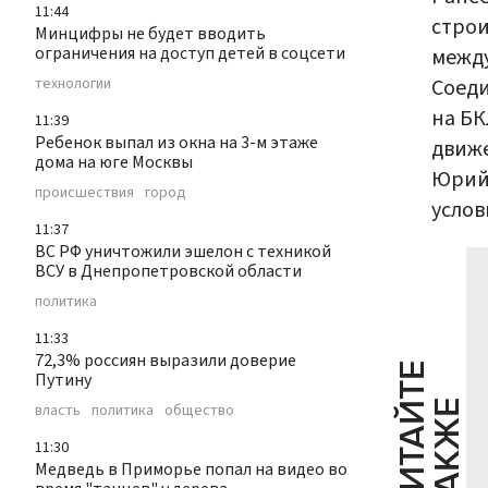
11:44
строи
Минцифры не будет вводить
ограничения на доступ детей в соцсети
между
Соеди
технологии
на БК
11:39
Ребенок выпал из окна на 3-м этаже
движе
дома на юге Москвы
Юрий 
происшествия
город
услов
11:37
ВС РФ уничтожили эшелон с техникой
ВСУ в Днепропетровской области
политика
11:33
72,3% россиян выразили доверие
Ч
И
Т
А
Т
Е
Т
А
К
Ж
Путину
Й
Е
власть
политика
общество
11:30
Медведь в Приморье попал на видео во