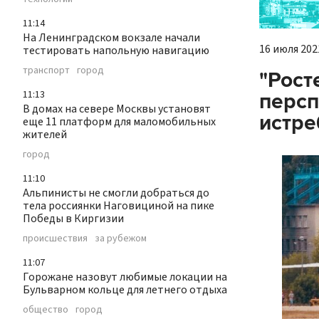
11:14
На Ленинградском вокзале начали
16 июля 2021
тестировать напольную навигацию
транспорт
город
"Рост
11:13
персп
В домах на севере Москвы установят
истре
еще 11 платформ для маломобильных
жителей
город
11:10
Альпинисты не смогли добраться до
тела россиянки Наговициной на пике
Победы в Киргизии
происшествия
за рубежом
11:07
Горожане назовут любимые локации на
Бульварном кольце для летнего отдыха
общество
город