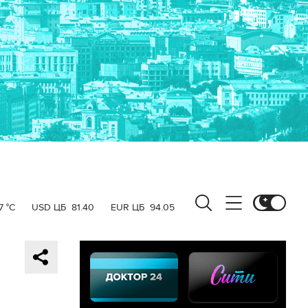
7 °C
USD ЦБ
81.40
EUR ЦБ
94.05