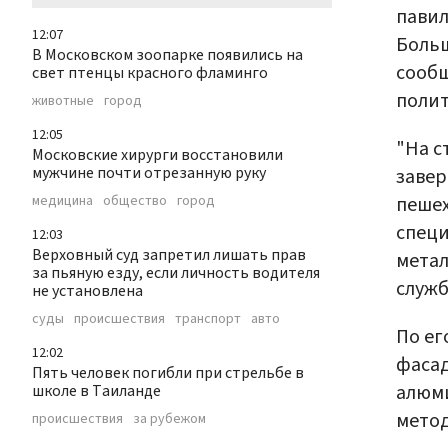
павил
12:07
Больш
В Московском зоопарке появились на
сообщ
свет птенцы красного фламинго
полит
животные
город
12:05
"На с
Московские хирурги восстановили
мужчине почти отрезанную руку
завер
пешех
медицина
общество
город
специ
12:03
Верховный суд запретил лишать прав
метал
за пьяную езду, если личность водителя
служб
не установлена
суды
происшествия
транспорт
авто
По ег
12:02
фасад
Пять человек погибли при стрельбе в
алюм
школе в Таиланде
метод
происшествия
за рубежом