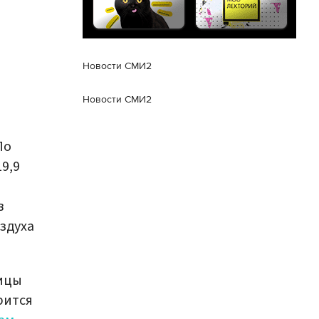
Новости СМИ2
Новости СМИ2
По
9,9
в
оздуха
лицы
рится