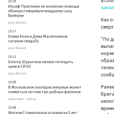
в соо
15:18
Иосиф Пригожин не исключил помощи
канал
обанкротившемуся младшему сыну
Валерии
Как о
шоу-бизнес
сверх
15:17
Клава Кока и Дима Масленников
"По д
сыграли свадьбу
выпал
шоу-бизнес
нормы
15:12
образ
Блогер Шурыгина начала посещать
храм в СИЗО
течен
шоу-бизнес
сооб
15:09
Ранее
В Московском зоопарке впервые может
появиться потомство рыбных филинов
бриг
животные
город
непог
време
15:08
Жителя Ставрополья осудили на 5 лет