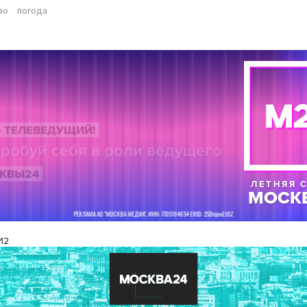
во
погода
И2