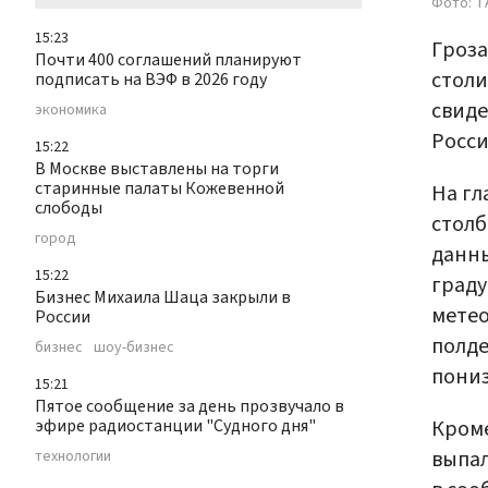
Фото: Т
15:23
Гроза
Почти 400 соглашений планируют
столи
подписать на ВЭФ в 2026 году
свид
экономика
Росси
15:22
В Москве выставлены на торги
старинные палаты Кожевенной
На гл
слободы
столб
город
данны
15:22
граду
Бизнес Михаила Шаца закрыли в
метео
России
полде
бизнес
шоу-бизнес
пониз
15:21
Пятое сообщение за день прозвучало в
эфире радиостанции "Судного дня"
Кроме
выпал
технологии