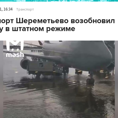
, 16:34
Транспорт
орт Шереметьево возобновил
у в штатном режиме