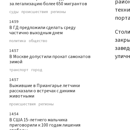
район
за легализацию более 650 мигрантов
техни
суды
происшествия
регионы
порта
14:59
В ГД предложили сделать среду
Стол
частично выходным днем
закры
политика
общество
завед
14:57
уличн
В Москве допустили прокат самокатов
зимой
транспорт
город
14:57
Выжившие в Приангарье летчики
рассказали о встречах с дикими
животными
происшествия
регионы
14:54
В США 15-летнего мальчика
приговорили к 100 годам лишения