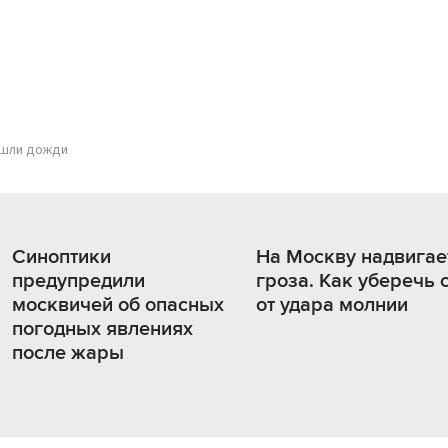
ишли дожди
Синоптики
На Москву надвигае
предупредили
гроза. Как уберечь 
москвичей об опасных
от удара молнии
погодных явлениях
после жары