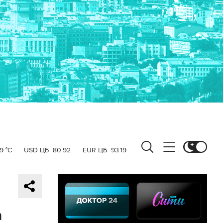
9 °C
USD ЦБ
80.92
EUR ЦБ
93.19
а