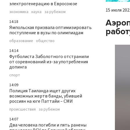
электрогенерацию в Евросоюзе
15 июля 2021
экономика
наука
за рубежом
Аэроп
14:18
Ямпольская призвала оптимизировать
работ
поступление в вузы по олимпиадам
образование
общество
14:14
Футболиста Заболотного отстранили
от соревнований из-за употребления
допинга
спорт
14:09
Полиция Таиланда ищет других
возможных жертв банды, убившей
россиян на юге Паттайи – СМИ
происшествия
за рубежом
14:07
Два человека погибли и пять ранены