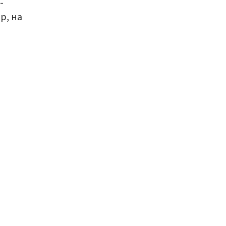
-
р, на