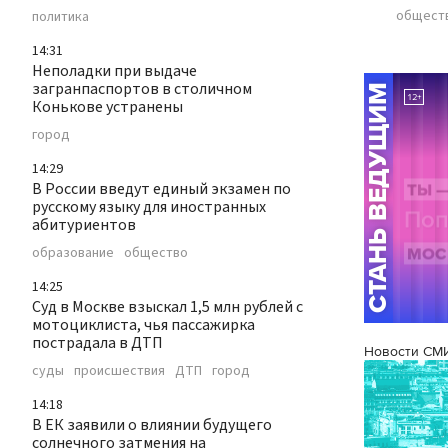
общест
политика
14:31
Неполадки при выдаче
загранпаспортов в столичном
Конькове устранены
город
14:29
В России введут единый экзамен по
русскому языку для иностранных
абитуриентов
образование
общество
14:25
Суд в Москве взыскал 1,5 млн рублей с
мотоциклиста, чья пассажирка
пострадала в ДТП
Новости СМ
суды
происшествия
ДТП
город
14:18
В ЕК заявили о влиянии будущего
солнечного затмения на