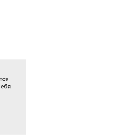
тся
себя