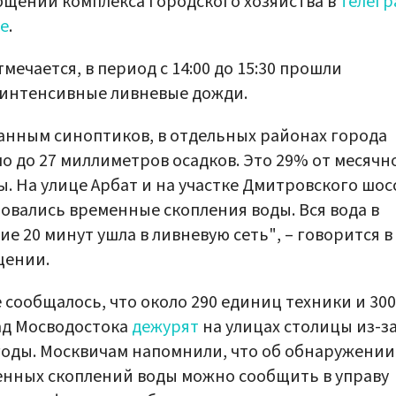
бщении комплекса городского хозяйства в
телегр
е
.
тмечается, в период с 14:00 до 15:30 прошли
интенсивные ливневые дожди.
анным синоптиков, в отдельных районах города
о до 27 миллиметров осадков. Это 29% от месячн
. На улице Арбат и на участке Дмитровского шос
овались временные скопления воды. Вся вода в
ие 20 минут ушла в ливневую сеть", – говорится в
щении.
 сообщалось, что около 290 единиц техники и 300
ад Мосводостока
дежурят
на улицах столицы из-з
оды. Москвичам напомнили, что об обнаружении
нных скоплений воды можно сообщить в управу