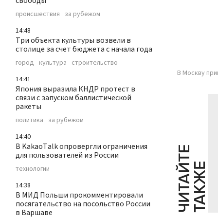
свободы
происшествия
за рубежом
14:48
Три объекта культуры возвели в
столице за счет бюджета с начала года
город
культура
строительство
В Москву пр
14:41
Япония выразила КНДР протест в
связи с запуском баллистической
ракеты
политика
за рубежом
14:40
В KakaoTalk опровергли ограничения
Ч
И
Т
А
Т
Е
Т
А
К
Ж
для пользователей из России
Й
Е
технологии
14:38
В МИД Польши прокомментировали
посягательство на посольство России
в Варшаве