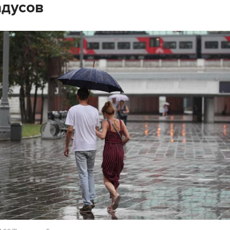
адусов