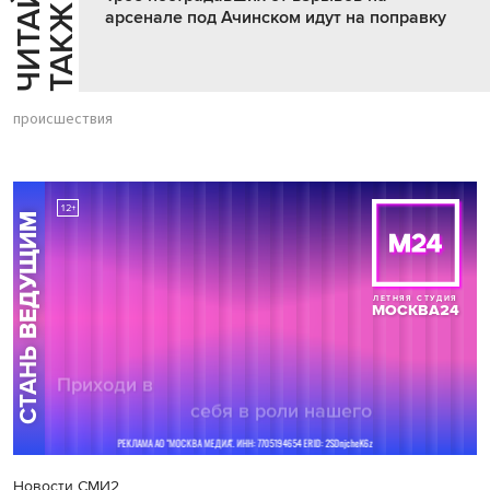
Ч
И
Т
А
Т
Е
Т
А
К
Ж
Й
Е
арсенале под Ачинском идут на поправку
происшествия
Новости СМИ2