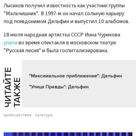
Лысиков получил известность как участник группы
"Мальчишник". В 1997-м он начал сольную карьеру
под псевдонимом Дельфин и выпустил 10 альбомов.
18 июля народная артистка СССР Инна Чурикова
упала
во время спектакля в московском театре
"Русская песня" и была госпитализирована.
Ч
И
Т
А
Т
Е
Т
А
К
Ж
"Максимальное приближение": Дельфин
Й
Е
"Улица Правды": Дельфин
происшествия
культура