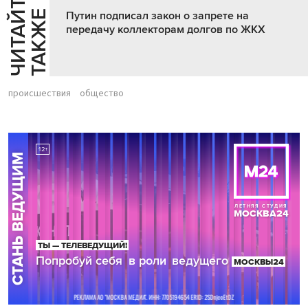
Ч
И
Т
А
Т
Е
Т
А
К
Ж
Й
Е
Путин подписал закон о запрете на
передачу коллекторам долгов по ЖКХ
происшествия
общество