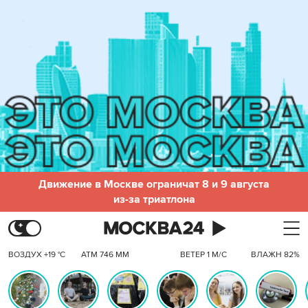
Движение в Москве ограничат 8 и 9 августа
из-за триатлона
ВОЗДУХ +19 °C
АТМ 746 ММ
ВЕТЕР 1 М/С
ВЛАЖН 82%