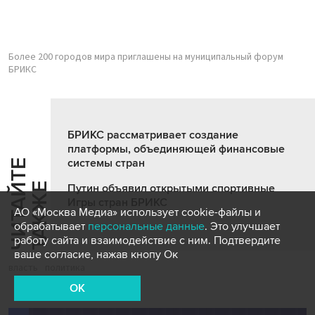
Более 200 городов мира приглашены на муниципальный форум
БРИКС
БРИКС рассматривает создание
платформы, объединяющей финансовые
системы стран
Ч
И
Т
А
Т
Е
Т
А
К
Ж
Й
Е
Путин объявил открытыми спортивные
Игры стран БРИКС
АО «Москва Медиа» использует cookie-файлы и
обрабатывает
персональные данные
. Это улучшает
работу сайта и взаимодействие с ним. Подтвердите
ваше согласие, нажав кнопу Ок
власть
политика
OK