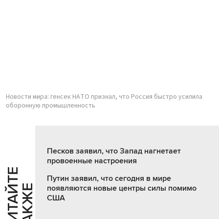
Новости мира: генсек НАТО признал, что Россия быстро усилила
оборонную промышленность
Песков заявил, что Запад нагнетает
провоенные настроения
Ч
И
Т
А
Т
Е
Т
А
К
Ж
Путин заявил, что сегодня в мире
Й
Е
появляются новые центры силы помимо
США