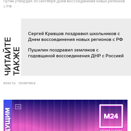
Путин утвердил 30 сентября Днем воссоединения новых регионов
с РФ
Сергей Кравцов поздравил школьников с
Днем воссоединения новых регионов с РФ
Ч
И
Т
А
Т
Е
Т
А
К
Ж
Й
Е
Пушилин поздравил земляков с
годовщиной воссоединения ДНР с Россией
власть
политика