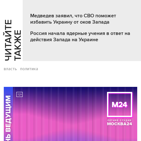
Медведев заявил, что СВО поможет
избавить Украину от оков Запада
Ч
И
Т
А
Т
Е
Т
А
К
Ж
Й
Е
Россия начала ядерные учения в ответ на
действия Запада на Украине
власть
политика