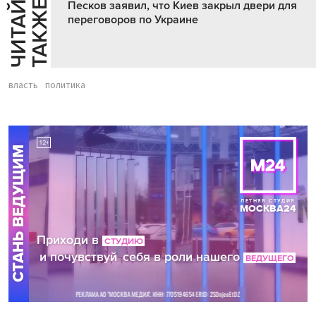
Ч
И
Т
А
Т
Е
Т
А
К
Ж
Й
Е
Песков заявил, что Киев закрыл двери для
переговоров по Украине
власть
политика