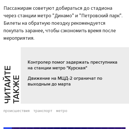
Пассажирам советуют добираться до стадиона
через станции метро "Динамо" и "Петровский парк".
Билеты на обратную поездку рекомендуется
покупать заранее, чтобы сэкономить время после
мероприятия.
Контролер помог задержать преступника
на станции метро "Курская"
Ч
И
Т
А
Т
Е
Т
А
К
Ж
Й
Е
Движение на МЦД-2 ограничат по
выходным до марта
происшествия
транспорт
метро