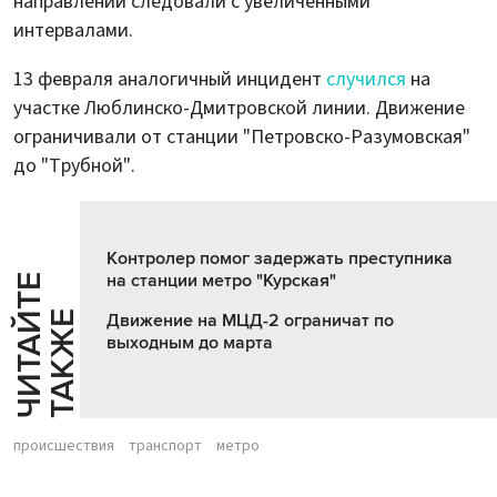
направлении следовали с увеличенными
интервалами.
13 февраля аналогичный инцидент
случился
на
участке Люблинско-Дмитровской линии. Движение
ограничивали от станции "Петровско-Разумовская"
до "Трубной".
Контролер помог задержать преступника
на станции метро "Курская"
Ч
И
Т
А
Т
Е
Т
А
К
Ж
Й
Е
Движение на МЦД-2 ограничат по
выходным до марта
происшествия
транспорт
метро