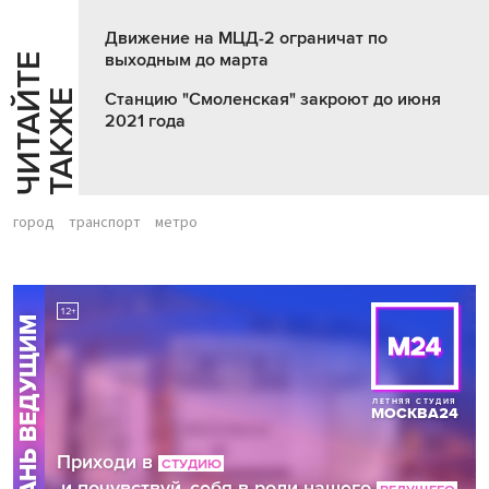
Движение на МЦД-2 ограничат по
выходным до марта
Ч
И
Т
А
Т
Е
Т
А
К
Ж
Й
Е
Станцию "Смоленская" закроют до июня
2021 года
город
транспорт
метро