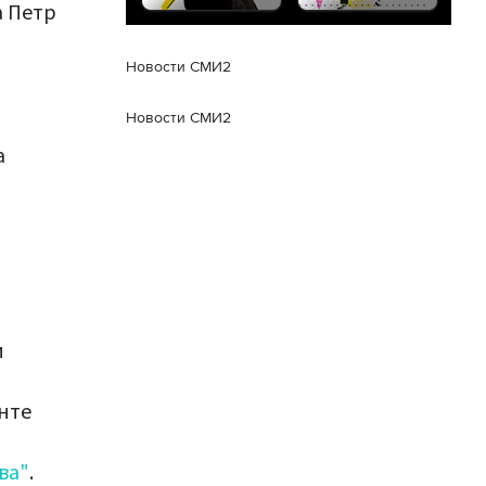
а Петр
Новости СМИ2
Новости СМИ2
а
и
нте
ва"
.