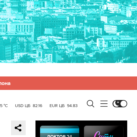
лона
5 °C
USD ЦБ
82.16
EUR ЦБ
94.83