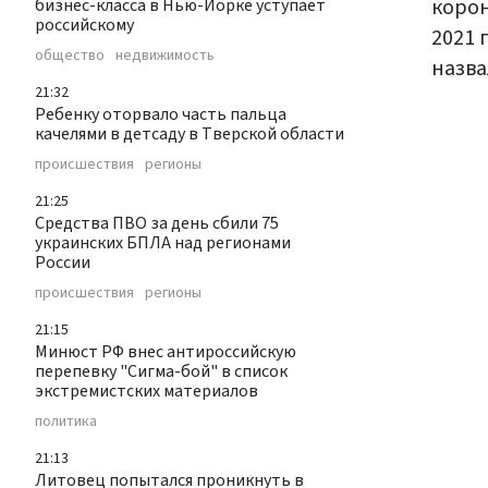
корон
бизнес-класса в Нью-Йорке уступает
российскому
2021 
общество
недвижимость
назв
21:32
Ребенку оторвало часть пальца
качелями в детсаду в Тверской области
происшествия
регионы
21:25
Средства ПВО за день сбили 75
украинских БПЛА над регионами
России
происшествия
регионы
21:15
Минюст РФ внес антироссийскую
перепевку "Сигма-бой" в список
экстремистских материалов
политика
21:13
Литовец попытался проникнуть в