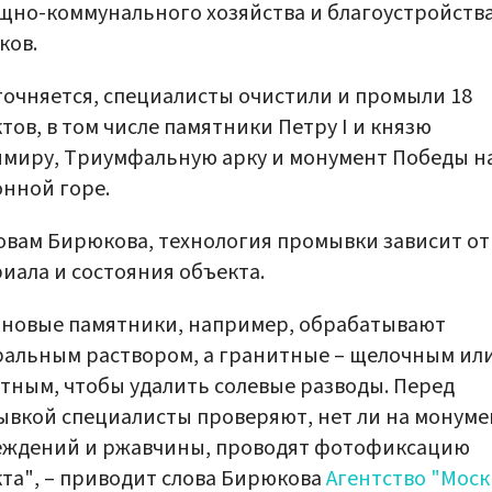
но-коммунального хозяйства и благоустройств
ков.
точняется, специалисты очистили и промыли 18
тов, в том числе памятники Петру I и князю
миру, Триумфальную арку и монумент Победы н
нной горе.
овам Бирюкова, технология промывки зависит от
иала и состояния объекта.
ановые памятники, например, обрабатывают
альным раствором, а гранитные – щелочным ил
тным, чтобы удалить солевые разводы. Перед
вкой специалисты проверяют, нет ли на монуме
еждений и ржавчины, проводят фотофиксацию
та", – приводит слова Бирюкова
Агентство "Моск