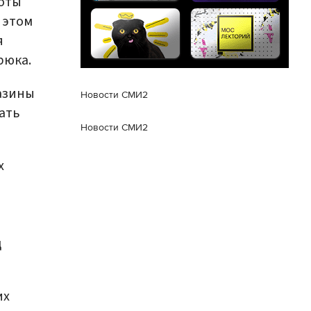
боты
 этом
я
рюка.
азины
Новости СМИ2
ать
Новости СМИ2
х
д
их