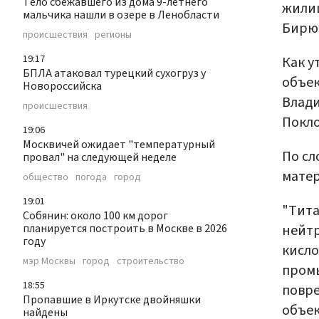
Тело сбежавшего из дома 9-летнего
жилищ
мальчика нашли в озере в Ленобласти
Бирю
происшествия
регионы
19:17
Как у
БПЛА атаковал турецкий сухогруз у
объек
Новороссийска
Влади
происшествия
Покло
19:06
Москвичей ожидает "температурный
По сл
провал" на следующей неделе
матер
общество
погода
город
19:01
"Тит
Собянин: около 100 км дорог
нейтр
планируется построить в Москве в 2026
году
кисло
мэр Москвы
город
строительство
промы
18:55
повр
Пропавшие в Иркутске двойняшки
объек
найдены