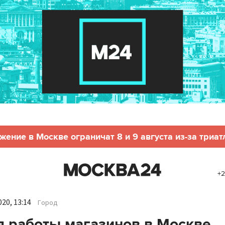
жение в Москве ограничат 8 и 9 августа из-за триат
+2
20, 13:14
Город
 работы магазинов в Москве