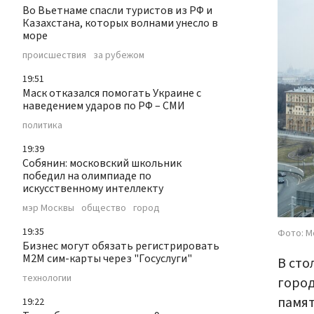
Во Вьетнаме спасли туристов из РФ и
Казахстана, которых волнами унесло в
море
происшествия
за рубежом
19:51
Маск отказался помогать Украине с
наведением ударов по РФ – СМИ
политика
19:39
Собянин: московский школьник
победил на олимпиаде по
искусственному интеллекту
мэр Москвы
общество
город
19:35
Фото: М
Бизнес могут обязать регистрировать
М2М сим-карты через "Госуслуги"
В сто
технологии
город
памят
19:22