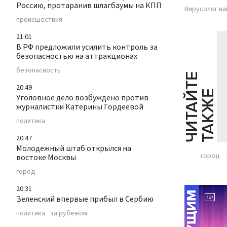
Россию, протаранив шлагбаумы на КПП
Вирусолог на
происшествия
21:01
В РФ предложили усилить контроль за
безопасностью на аттракционах
безопасность
Ч
И
Т
А
Т
Е
Т
А
К
Ж
20:49
Й
Е
Уголовное дело возбуждено против
журналистки Катерины Гордеевой
политика
20:47
Молодежный штаб открылся на
город
востоке Москвы
город
20:31
Зеленский впервые прибыл в Сербию
политика
за рубежом