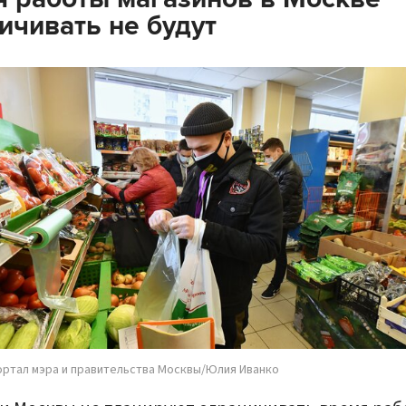
ичивать не будут
ортал мэра и правительства Москвы/Юлия Иванко