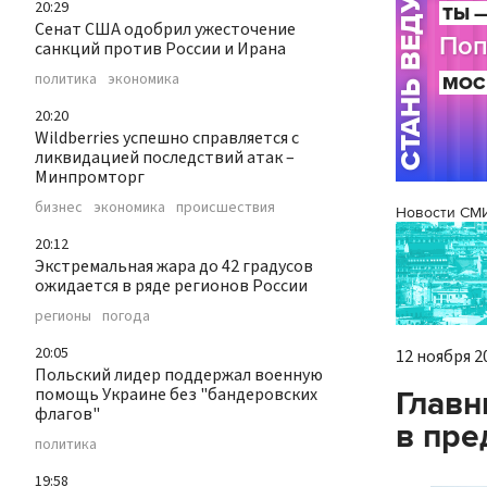
20:29
Сенат США одобрил ужесточение
санкций против России и Ирана
политика
экономика
20:20
Wildberries успешно справляется с
ликвидацией последствий атак –
Минпромторг
бизнес
экономика
происшествия
Новости СМ
20:12
Экстремальная жара до 42 градусов
ожидается в ряде регионов России
регионы
погода
20:05
12 ноября 20
Польский лидер поддержал военную
помощь Украине без "бандеровских
Главн
флагов"
в пре
политика
19:58