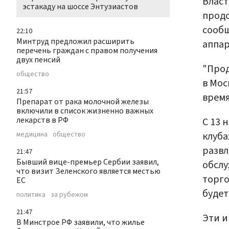
Власт
эстакаду на шоссе Энтузиастов
продо
сооб
22:10
Минтруд предложил расширить
аппар
перечень граждан с правом получения
двух пенсий
"Прод
общество
в Мос
21:57
время
Препарат от рака молочной железы
включили в список жизненно важных
лекарств в РФ
С 13 
клуба
медицина
общество
развл
21:47
Бывший вице-премьер Сербии заявил,
обслу
что визит Зеленского является местью
торго
ЕС
будет
политика
за рубежом
21:47
Эти и
В Минстрое РФ заявили, что жилье