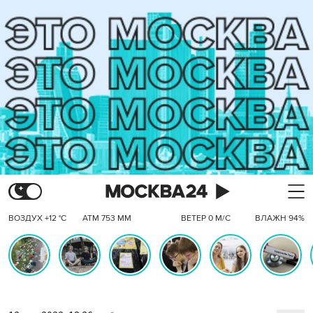
ВОЗДУХ +12 °C
АТМ 753 ММ
ВЕТЕР 0 М/С
ВЛАЖН 94%