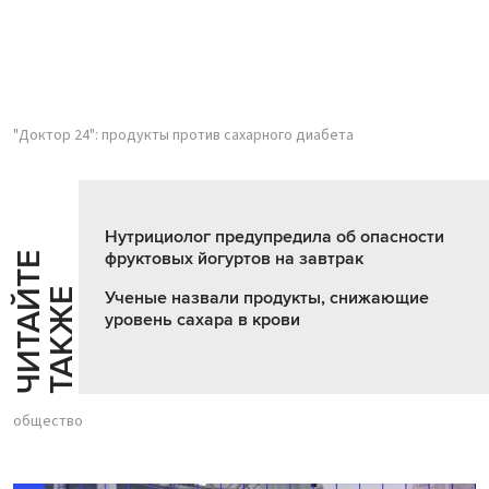
"Доктор 24": продукты против сахарного диабета
Нутрициолог предупредила об опасности
фруктовых йогуртов на завтрак
Ч
И
Т
А
Т
Е
Т
А
К
Ж
Й
Е
Ученые назвали продукты, снижающие
уровень сахара в крови
общество