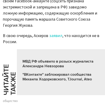
своем Facebook-аккаунте (соцсеть признана
экстремистской и запрещена в РФ) заведомо
ложную информацию, содержащую оскорбления и
порочащую память маршала Советского Союза
Георгия Жукова.
В свою очередь, Аскеров
заявил
, что находится не в
России.
МВД РФ объявило в розыск журналиста
Александра Невзорова
Ч
И
Т
А
Т
Е
Т
А
К
Ж
Й
Е
"ВКонтакте" заблокировал сообщества
Михаила Ходорковского, TJournal, Ateo
общество