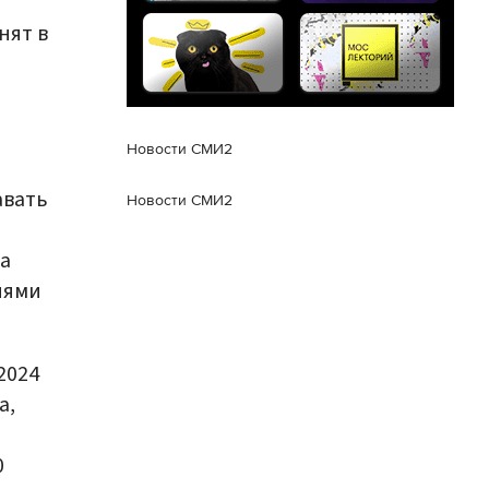
нят в
Новости СМИ2
авать
Новости СМИ2
а
иями
2024
а,
0