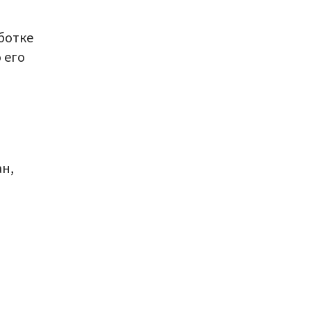
ботке
 его
н,