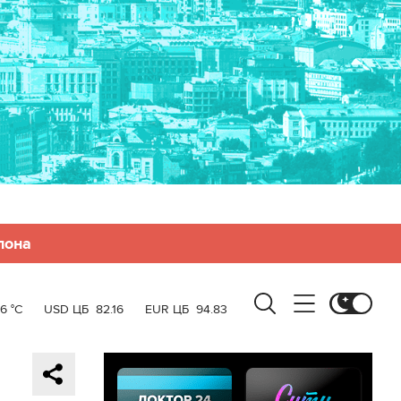
лона
6 °C
USD ЦБ
82.16
EUR ЦБ
94.83