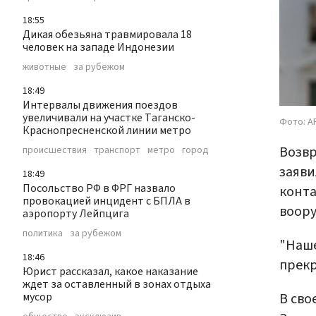
18:55
Дикая обезьяна травмировала 18
человек на западе Индонезии
животные
за рубежом
18:49
Интервалы движения поездов
увеличивали на участке Таганско-
Фото: AP
Краснопресненской линии метро
Возвр
происшествия
транспорт
метро
город
заяви
18:49
Посольство РФ в ФРГ назвало
конта
провокацией инцидент с БПЛА в
воору
аэропорту Лейпцига
политика
за рубежом
"Наше
18:46
прекр
Юрист рассказал, какое наказание
ждет за оставленный в зонах отдыха
В сво
мусор