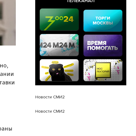
но,
дании
тавки
Новости СМИ2
Новости СМИ2
траны