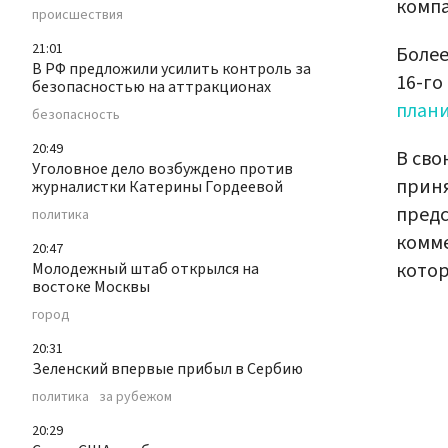
компа
происшествия
21:01
Более
В РФ предложили усилить контроль за
16-го
безопасностью на аттракционах
плани
безопасность
20:49
В сво
Уголовное дело возбуждено против
приня
журналистки Катерины Гордеевой
предс
политика
комме
20:47
котор
Молодежный штаб открылся на
востоке Москвы
город
20:31
Зеленский впервые прибыл в Сербию
политика
за рубежом
20:29