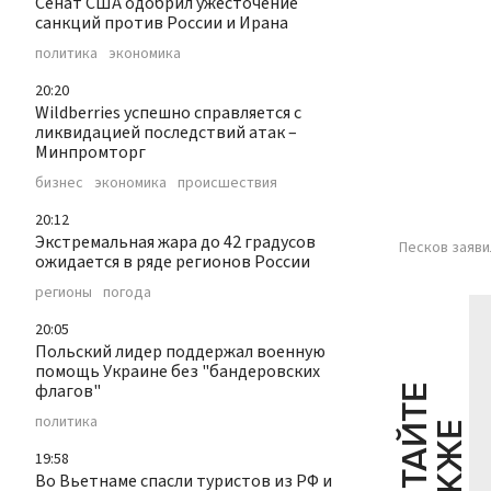
Сенат США одобрил ужесточение
санкций против России и Ирана
политика
экономика
20:20
Wildberries успешно справляется с
ликвидацией последствий атак –
Минпромторг
бизнес
экономика
происшествия
20:12
Экстремальная жара до 42 градусов
Песков заяви
ожидается в ряде регионов России
регионы
погода
20:05
Польский лидер поддержал военную
помощь Украине без "бандеровских
флагов"
Ч
И
Т
А
Т
Е
Т
А
К
Ж
политика
Й
Е
19:58
Во Вьетнаме спасли туристов из РФ и