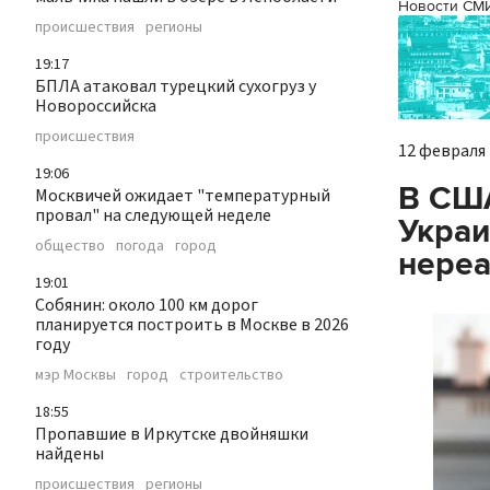
Новости СМ
происшествия
регионы
19:17
БПЛА атаковал турецкий сухогруз у
Новороссийска
происшествия
12 февраля 
19:06
В СШ
Москвичей ожидает "температурный
провал" на следующей неделе
Украи
общество
погода
город
нере
19:01
Собянин: около 100 км дорог
планируется построить в Москве в 2026
году
мэр Москвы
город
строительство
18:55
Пропавшие в Иркутске двойняшки
найдены
происшествия
регионы