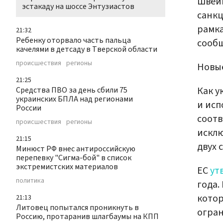
Швейц
эстакаду на шоссе Энтузиастов
санкц
рамка
21:32
Ребенку оторвало часть пальца
сооб
качелями в детсаду в Тверской области
происшествия
регионы
Новые
21:25
Как у
Средства ПВО за день сбили 75
украинских БПЛА над регионами
и исп
России
соотв
происшествия
регионы
искл
21:15
двух 
Минюст РФ внес антироссийскую
перепевку "Сигма-бой" в список
экстремистских материалов
ЕС
ут
политика
года.
котор
21:13
Литовец попытался проникнуть в
огран
Россию, протаранив шлагбаумы на КПП