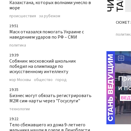
Казахстана, которых волнами унесло в
море
происшествия
за рубежом
СЮЖЕТ:
19:51
Маск отказался помогать Украине с
политик
наведением ударов по РФ – СМИ
политика
19:39
Собянин: московский школьник
победил на олимпиаде по
искусственному интеллекту
мэр Москвы
общество
город
19:35
Бизнес могут обязать регистрировать
М2М сим-карты через "Госуслуги"
технологии
19:22
Тело сбежавшего из дома 9-летнего
мальчика нашли в озере в Ленобласти