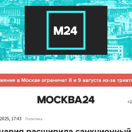
жение в Москве ограничат 8 и 9 августа из-за триат
+2
2025, 17:43
Политика
цария расширила санкционный