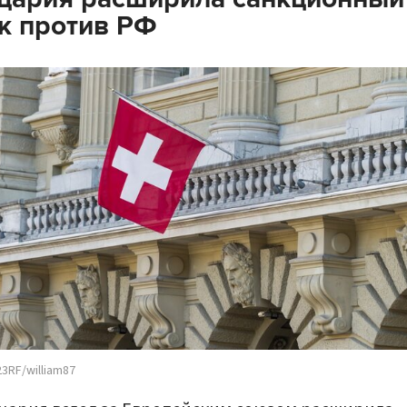
к против РФ
3RF/william87