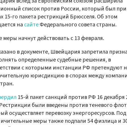
ария вслед за Европейским союзом расширила
ионный список против России, который был при
х 15-го пакета рестрикций Брюсселя. Об этом
щается на
сайте
Федерального совета страны.
 меры начнут действовать с 13 февраля.
казано в документе, Швейцария запретила призн
олнять определенные судебные решения, в
етствии с которыми инстанции РФ претендуют н
ючительную юрисдикцию в спорах между компан
стран.
вердил
15-й пакет санкций против РФ 16 декабря 
 Рестрикции были введены против теневого флот
ый осуществляет перевозку энергоресурсов. Под
ичительные меры также подпали 54 физлица и 3