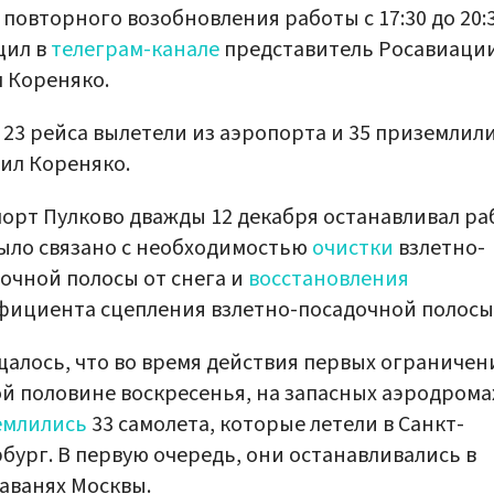
 повторного возобновления работы с 17:30 до 20:3
щил в
телеграм-канале
представитель Росавиаци
 Кореняко.
 23 рейса вылетели из аэропорта и 35 приземлили
ил Кореняко.
орт Пулково дважды 12 декабря останавливал ра
ыло связано с необходимостью
очистки
взлетно-
очной полосы от снега и
восстановления
ициента сцепления взлетно-посадочной полосы
алось, что во время действия первых ограничени
й половине воскресенья, на запасных аэродрома
емлились
33 самолета, которые летели в Санкт-
бург. В первую очередь, они останавливались в
аванях Москвы.