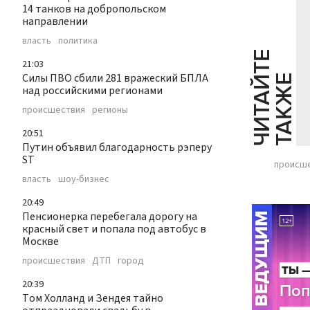
14 танков на добропольском
направлении
власть
политика
Ч
И
Т
А
Т
Е
Т
А
К
Ж
21:03
Силы ПВО сбили 281 вражеский БПЛА
Й
Е
над российскими регионами
происшествия
регионы
20:51
Путин объявил благодарность рэперу
ST
происш
власть
шоу-бизнес
20:49
Пенсионерка перебегала дорогу на
красный свет и попала под автобус в
Москве
происшествия
ДТП
город
20:39
Том Холланд и Зендея тайно