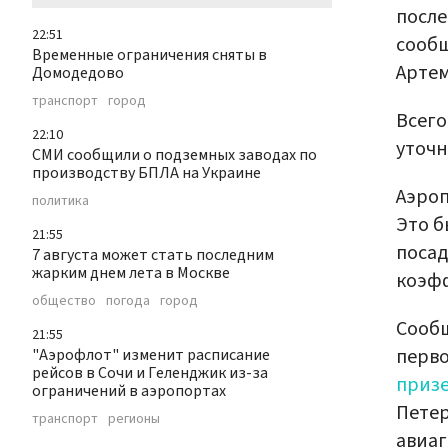
после
22:51
сооб
Временные ограничения сняты в
Артем
Домодедово
транспорт
город
Всего
22:10
уточн
СМИ сообщили о подземных заводах по
производству БПЛА на Украине
Аэроп
политика
Это б
21:55
посад
7 августа может стать последним
жарким днем лета в Москве
коэфф
общество
погода
город
Сообщ
21:55
перво
"Аэрофлот" изменит расписание
рейсов в Сочи и Геленджик из-за
приз
ограничений в аэропортах
Петер
транспорт
регионы
авиаг