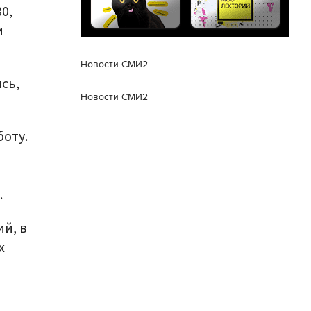
0,
и
Новости СМИ2
сь,
Новости СМИ2
боту.
.
й, в
х