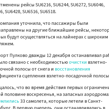
отменены рейсы SU6216, SU6244, SU6272, SU6046,
6, SU6428, SU6516, SU6518.
омпания уточнила, что пассажиры были
аправлены на другие ближайшие рейсы, некото
ых будут осуществляться на лайнерах с широким
ляжем.
орт Пулково дважды 12 декабря останавливал ра
ыло связано с необходимостью
очистки
взлетно-
очной полосы от снега и
восстановления
ициента сцепления взлетно-посадочной полосы
алось, что во время действия первых ограничени
й половине воскресенья, на запасных аэродрома
емлились
33 самолета, которые летели в Санкт-
бург. В первую очередь, они останавливались в