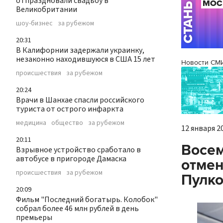
отпраздновали свадьбу в
Великобритании
шоу-бизнес
за рубежом
20:31
В Калифорнии задержали украинку,
незаконно находившуюся в США 15 лет
Новости СМ
происшествия
за рубежом
20:24
Врачи в Шанхае спасли российского
туриста от острого инфаркта
медицина
общество
за рубежом
12 января 20
20:11
Восем
Взрывное устройство сработало в
автобусе в пригороде Дамаска
отмен
происшествия
за рубежом
Пулк
20:09
Фильм "Последний богатырь. Колобок"
собрал более 46 млн рублей в день
премьеры