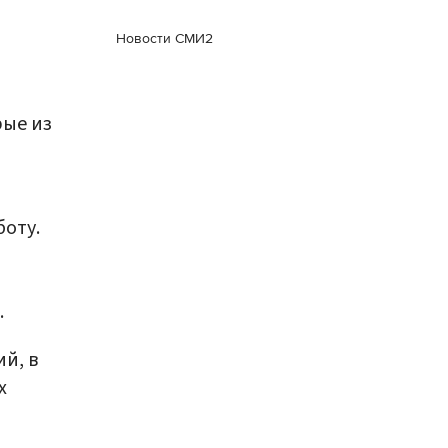
Новости СМИ2
рые из
боту.
.
й, в
х