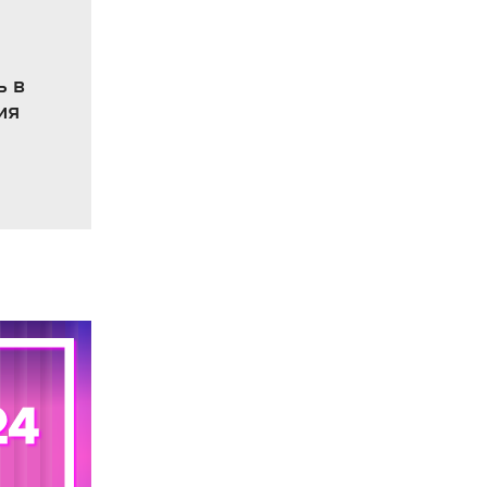
ь в
ия