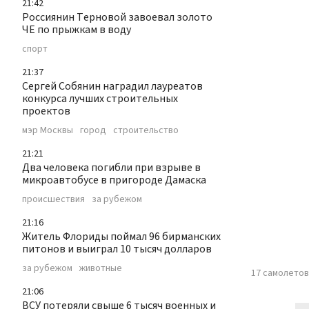
21:42
Россиянин Терновой завоевал золото
ЧЕ по прыжкам в воду
спорт
21:37
Сергей Собянин наградил лауреатов
конкурса лучших строительных
проектов
мэр Москвы
город
строительство
21:21
Два человека погибли при взрыве в
микроавтобусе в пригороде Дамаска
происшествия
за рубежом
21:16
Житель Флориды поймал 96 бирманских
питонов и выиграл 10 тысяч долларов
за рубежом
животные
17 самолетов
21:06
ВСУ потеряли свыше 6 тысяч военных и