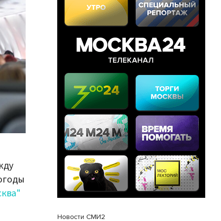
жду
огоды
сква"
Новости СМИ2