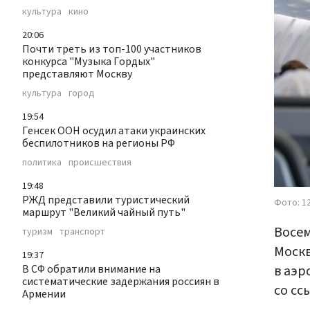
культура
кино
20:06
Почти треть из топ-100 участников
конкурса "Музыка Гордых"
представляют Москву
культура
город
19:54
Генсек ООН осудил атаки украинских
беспилотников на регионы РФ
политика
происшествия
19:48
РЖД представили туристический
Фото: 1
маршрут "Великий чайный путь"
Восем
туризм
транспорт
Москв
19:37
в аэр
В СФ обратили внимание на
систематические задержания россиян в
со сс
Армении