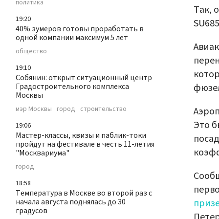
политика
Так, 
19:20
SU685
40% зумеров готовы проработать в
одной компании максимум 5 лет
Авиак
общество
перен
19:10
котор
Собянин: открыт ситуационный центр
фюзе
Градостроительного комплекса
Москвы
мэр Москвы
город
строительство
Аэроп
Это б
19:06
Мастер-классы, квизы и паблик-токи
посад
пройдут на фестивале в честь 11-летия
коэфф
"Москвариума"
город
Сообщ
18:58
перво
Температура в Москве во второй раз с
приз
начала августа поднялась до 30
градусов
Петер