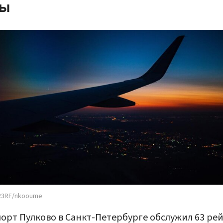
ты
23RF/nkooume
орт Пулково в Санкт-Петербурге обслужил 63 ре