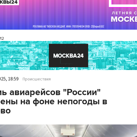
И2
25, 18:59
Происшествия
ь авиарейсов "России"
ены на фоне непогоды в
ово