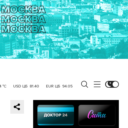
4 °C
USD ЦБ
81.40
EUR ЦБ
94.05