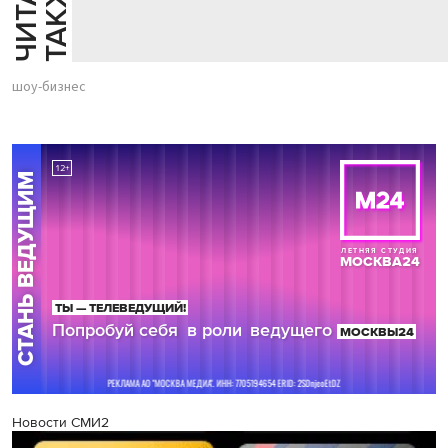
Й
Е
шоу-бизнес
Новости СМИ2