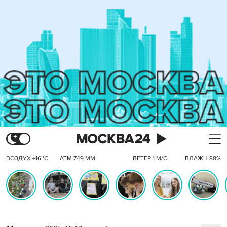
ВОЗДУХ +16 °C
АТМ 749 ММ
ВЕТЕР 1 М/С
ВЛАЖН 88%