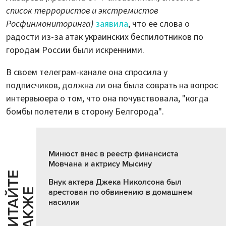
список террористов и экстремистов
Росфинмониторинга)
заявила
, что ее слова о
радости из-за атак украинских беспилотников по
городам России были искренними.
В своем телеграм-канале она спросила у
подписчиков, должна ли она была соврать на вопрос
интервьюера о том, что она почувствовала, "когда
бомбы полетели в сторону Белгорода".
Минюст внес в реестр финансиста
Мовчана и актрису Мысину
Ч
И
Т
А
Т
Е
Т
А
К
Ж
Внук актера Джека Николсона был
Й
Е
арестован по обвинению в домашнем
насилии