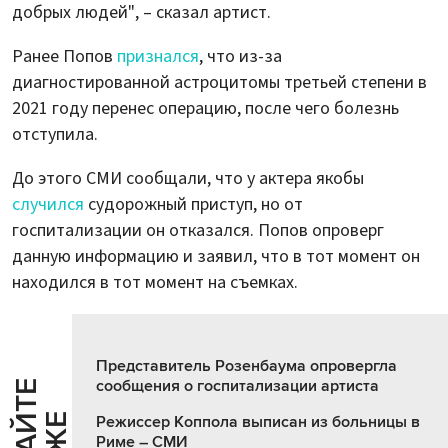
добрых людей", – сказал артист.
Ранее Попов
признался
, что из-за
диагностированной астроцитомы третьей степени в
2021 году перенес операцию, после чего болезнь
отступила.
До этого СМИ сообщали, что у актера якобы
случился
судорожный приступ, но от
госпитализации он отказался. Попов опроверг
данную информацию и заявил, что в тот момент он
находился в тот момент на съемках.
Представитель Розенбаума опровергла
сообщения о госпитализации артиста
Ч
И
Т
А
Т
Е
Т
А
К
Ж
Режиссер Коппола выписан из больницы в
Риме – СМИ