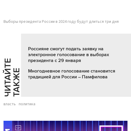
Выборы президента России в 2024 году будут длиться три дня
Россияне смогут подать заявку на
электронное голосование в выборах
президента с 29 января
Ч
И
Т
А
Т
Е
Т
А
К
Ж
Й
Е
Многодневное голосование становится
традицией для России – Памфилова
власть
политика