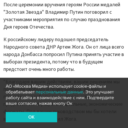
После церемонии вручения героям России медалей
"Золотая Звезда" Владимир Путин поговорил с
участниками мероприятия по случаю празднования
Дня героев Отечества.
К российскому лидеру подошел председатель
Народного совета ДНР Артем Жога. Он от лица всего
народа Донбасса попросил Путина принять участие в
выборах президента, потому что в будущем
предстоит очень много работы.
"Благодаря вашим действиям, вашим решениям мы
АО «Москва Медиа» использует cookie-файлы и
получили свободу и право выбора. Вы наш
обрабатывает
персональные данные
. Это улучшает
президент, и работы очень много, нам еще
работу сайта и взаимодействие с ним. Подтвердите
ваше согласие, нажав кнопу Ок
предстоит интеграция в социальные, экономические
форматы. Под вашим руководством мы бы хотели
OK
все это сделать", – заявил Жога.