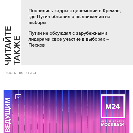
Появились кадры с церемонии в Кремле,
где Путин объявил о выдвижении на
выборы
Ч
И
Т
А
Т
Е
Т
А
К
Ж
Путин не обсуждал с зарубежными
Й
Е
лидерами свое участие в выборах –
Песков
власть
политика