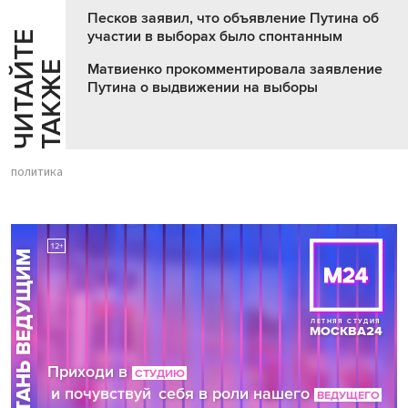
Песков заявил, что объявление Путина об
участии в выборах было спонтанным
Ч
И
Т
А
Т
Е
Т
А
К
Ж
Й
Е
Матвиенко прокомментировала заявление
Путина о выдвижении на выборы
политика