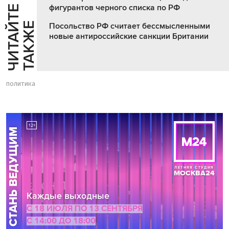
фигурантов черного списка по РФ
Ч
И
Т
А
Т
Е
Т
А
К
Ж
Й
Е
Посольство РФ считает бессмысленными
новые антироссийские санкции Британии
политика