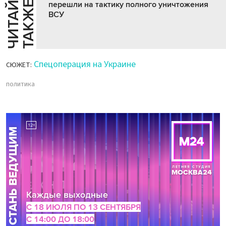
Ч
И
Т
А
Т
Е
Т
А
К
Ж
Й
Е
перешли на тактику полного уничтожения
ВСУ
Спецоперация на Украине
СЮЖЕТ:
политика