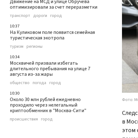
Движение на МСД и улице Обручева
оптимизировали за счет переразметки
транспорт
дороги
город
10:37
На Куликовом поле появится семейная
туристическая экотропа
туризм
регионы
10:34
Москвичей призвали избегать
длительного пребывания на улице 7
августа из-за жары
общество
погода
город
10:30
Около 30 млн рублей ежедневно
Фото: М
проходило через нелегальный
криптообменник в "Москва-Сити"
Следс
происшествия
город
в Мос
этом