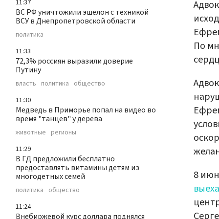
11:37
Адвок
ВС РФ уничтожили эшелон с техникой
исхо
ВСУ в Днепропетровской области
Ефрем
политика
По мн
11:33
сердц
72,3% россиян выразили доверие
Путину
Адвок
власть
политика
общество
наруш
11:30
Ефрем
Медведь в Приморье попал на видео во
время "танцев" у дерева
услов
животные
регионы
оскор
11:29
желан
В ГД предложили бесплатно
предоставлять витамины детям из
8 июн
многодетных семей
выех
политика
общество
центр
11:24
Серге
Внебиржевой курс доллара поднялся