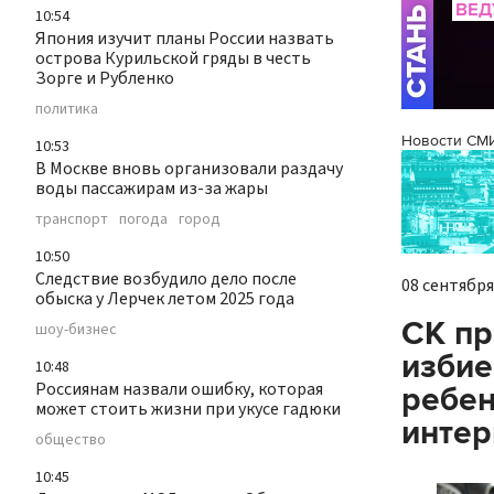
10:54
Япония изучит планы России назвать
острова Курильской гряды в честь
Зорге и Рубленко
политика
Новости СМ
10:53
В Москве вновь организовали раздачу
воды пассажирам из-за жары
транспорт
погода
город
10:50
Следствие возбудило дело после
08 сентября 
обыска у Лерчек летом 2025 года
СК пр
шоу-бизнес
избие
10:48
Россиянам назвали ошибку, которая
ребен
может стоить жизни при укусе гадюки
интер
общество
10:45