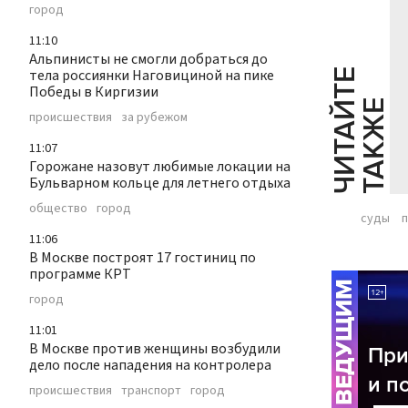
город
11:10
Альпинисты не смогли добраться до
тела россиянки Наговициной на пике
Ч
И
Т
А
Т
Е
Т
А
К
Ж
Победы в Киргизии
Й
Е
происшествия
за рубежом
11:07
Горожане назовут любимые локации на
Бульварном кольце для летнего отдыха
общество
город
суды
11:06
В Москве построят 17 гостиниц по
программе КРТ
город
11:01
В Москве против женщины возбудили
дело после нападения на контролера
происшествия
транспорт
город