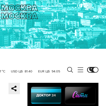
7 °C
USD ЦБ
81.40
EUR ЦБ
94.05