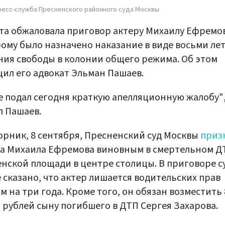
ресс-служба Пресненского районного суда Москвы
а обжаловала приговор актеру Михаилу Ефремов
ому было назначено наказание в виде восьми ле
ия свободы в колонии общего режима. Об этом
ил его адвокат Эльман Пашаев.
е подал сегодня краткую апелляционную жалобу",
л Пашаев.
орник, 8 сентября, Пресненский суд Москвы
приз
а Михаила Ефремова виновным в смертельном Д
нской площади в центре столицы. В приговоре с
 сказано, что актер лишается водительских прав
м на три года. Кроме того, он обязан возместить 
 рублей сыну погибшего в ДТП Сергея Захарова.