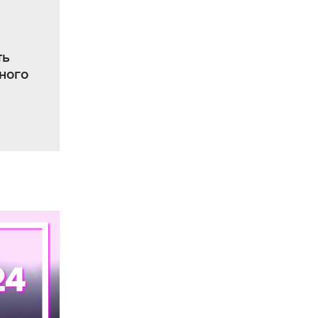
ть
ного