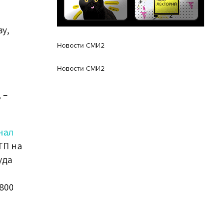
у,
т
Новости СМИ2
Новости СМИ2
 –
нал
ТП на
уда
800