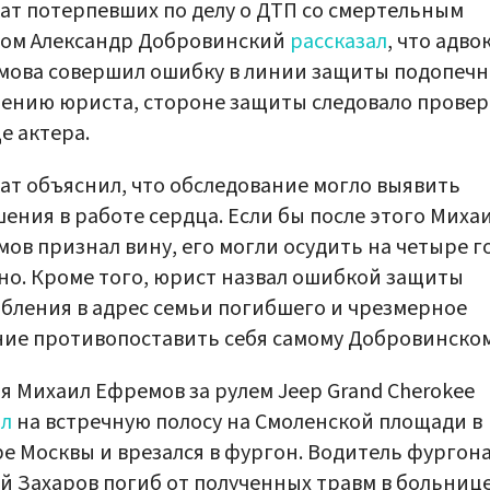
ат потерпевших по делу о ДТП со смертельным
дом Александр Добровинский
рассказал
, что адво
ова совершил ошибку в линии защиты подопечн
ению юриста, стороне защиты следовало прове
е актера.
ат объяснил, что обследование могло выявить
ения в работе сердца. Если бы после этого Миха
ов признал вину, его могли осудить на четыре г
но. Кроме того, юрист назвал ошибкой защиты
бления в адрес семьи погибшего и чрезмерное
ие противопоставить себя самому Добровинском
я Михаил Ефремов за рулем Jeep Grand Cherokee
ал
на встречную полосу на Смоленской площади в
е Москвы и врезался в фургон. Водитель фургон
й Захаров погиб от полученных травм в больнице