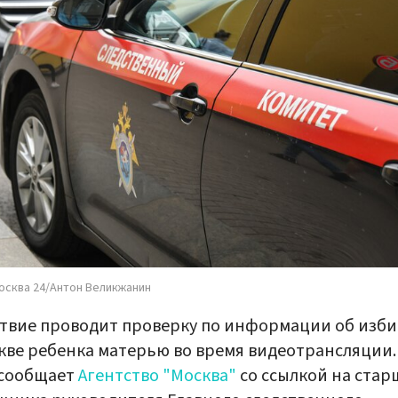
осква 24/Антон Великжанин
твие проводит проверку по информации об изб
кве ребенка матерью во время видеотрансляции.
 сообщает
Агентство "Москва"
со ссылкой на стар