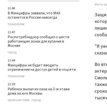
Фото: п
11:48
В Минцифры заявили, что МАХ
Защит
останется в России навсегда
котор
технологии
лишен
11:47
сообщ
Роспотребнадзор сообщил о шести
работающих зонах для купания в
"Я уж
Москве
сказа
город
11:44
Во вт
Минцифры не будет вводить
ограничения на доступ детей в соцсети
актер
технологии
Смоле
также
11:39
Ребенок выпал из окна на 3-м этаже
сроко
дома на юге Москвы
тысяч
происшествия
город