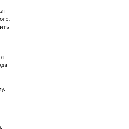
кат
ого.
рить
ил
ода
у.
а
.