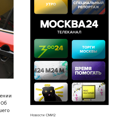
иении
 Об
шего
Новости СМИ2