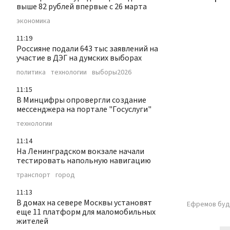
выше 82 рублей впервые с 26 марта
экономика
11:19
Россияне подали 643 тыс заявлений на
участие в ДЭГ на думских выборах
политика
технологии
выборы2026
11:15
В Минцифры опровергли создание
мессенджера на портале "Госуслуги"
технологии
11:14
На Ленинградском вокзале начали
тестировать напольную навигацию
транспорт
город
11:13
В домах на севере Москвы установят
Ефремов буде
еще 11 платформ для маломобильных
жителей