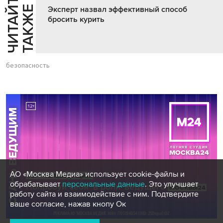
Ч
И
Т
А
Т
Е
Т
А
К
Ж
Й
Е
Эксперт назвал эффективный способ
бросить курить
безопасность
АО «Москва Медиа» использует cookie-файлы и
обрабатывает
персональные данные
. Это улучшает
работу сайта и взаимодействие с ним. Подтвердите
ваше согласие, нажав кнопу Ок