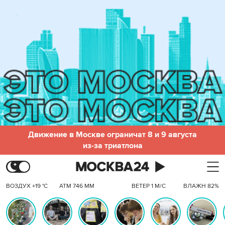
Движение в Москве ограничат 8 и 9 августа
из-за триатлона
ВОЗДУХ +19 °C
АТМ 746 ММ
ВЕТЕР 1 М/С
ВЛАЖН 82%