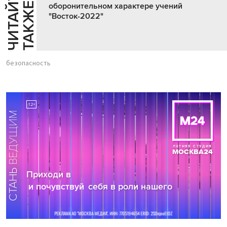
Ч
И
Т
А
Т
Е
Т
А
К
Ж
Й
Е
оборонительном характере учений
"Восток-2022"
безопасность