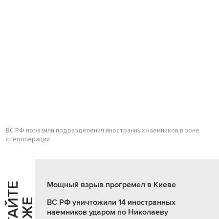
ВС РФ поразили подразделения иностранных наемников в зоне
спецоперации
Мощный взрыв прогремел в Киеве
Ч
И
Т
А
Т
Е
Т
А
К
Ж
ВС РФ уничтожили 14 иностранных
наемников ударом по Николаеву