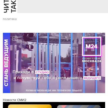
Й
Е
политика
Новости СМИ2