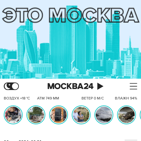
ВОЗДУХ +18 °C
АТМ 749 ММ
ВЕТЕР 0 М/С
ВЛАЖН 94%