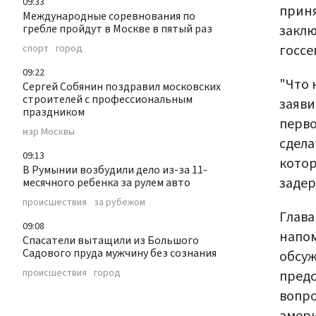
09:33
приня
Международные соревнования по
заклю
гребле пройдут в Москве в пятый раз
госсе
спорт
город
09:22
"Что 
Сергей Собянин поздравил московских
строителей с профессиональным
заяви
праздником
перво
мэр Москвы
сдела
09:13
котор
В Румынии возбудили дело из-за 11-
задер
месячного ребенка за рулем авто
происшествия
за рубежом
Глава
09:08
напом
Спасатели вытащили из Большого
Садового пруда мужчину без сознания
обсуж
происшествия
город
предс
вопро
амер