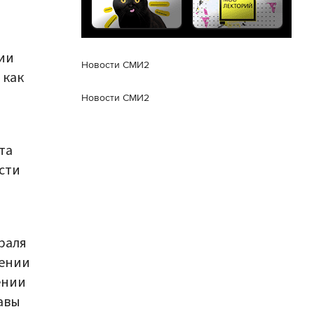
нии
Новости СМИ2
 как
Новости СМИ2
та
сти
враля
ении
ении
авы