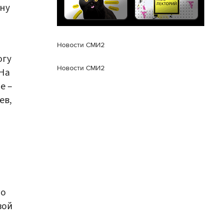
ну
Новости СМИ2
огу
Новости СМИ2
 На
е –
ев,
го
вой