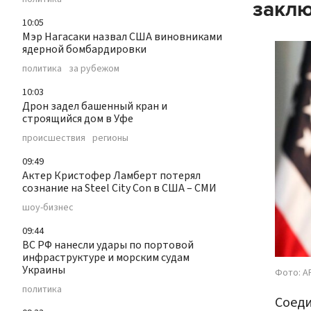
закл
10:05
Мэр Нагасаки назвал США виновниками
ядерной бомбардировки
политика
за рубежом
10:03
Дрон задел башенный кран и
строящийся дом в Уфе
происшествия
регионы
09:49
Актер Кристофер Ламберт потерял
сознание на Steel City Con в США – СМИ
шоу-бизнес
09:44
ВС РФ нанесли удары по портовой
инфраструктуре и морским судам
Украины
Фото: AP
политика
Соеди