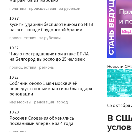
мигрантов из Марокко
политика
происшествия
за рубежом
10:37
Хуситы ударили беспилотником по НПЗ
на юго-западе Саудовской Аравии
происшествия
за рубежом
10:32
Число пострадавших при атаке БПЛА
на Белгород выросло до 25 человек
Новости СМ
происшествия
регионы
10:28
Собянин: около 1 млн москвичей
переедут в новые квартиры благодаря
реновации
мэр Москвы
реновация
город
05 октября 2
10:20
В США
Россия и Словения обменялись
посланиями впервые за 4 года
услов
политика