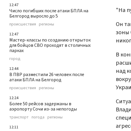
12:47
"На п
Число погибших после атаки БПЛА на
Белгород выросло до 5
Он та
происшествия
регионы
зоны 
12:47
никог
Мастер-классы по созданию открыток
для бойцов СВО проходят в столичных
парках
В кон
город
расши
12:44
над к
В ПВР разместили 26 человек после
вокру
атаки БПЛА на Белгород
Укра
происшествия
регионы
12:24
Ситуа
Более 50 рейсов задержаны в
Влади
аэропорту Сочи из-за непогоды
специ
транспорт
погода
регионы
агрес
12:11