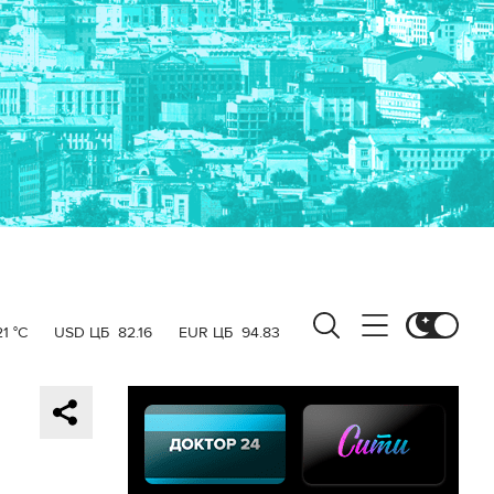
21 °C
USD ЦБ
82.16
EUR ЦБ
94.83