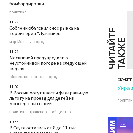
бомбардировки
политика
11:24
Собянин объяснил снос рынка на
Ч
И
Т
А
Т
Е
Т
А
К
Ж
территории "Лужников"
Й
Е
мэр Москвы
город
11:21
Москвичей предупредили о
неустойчивой погоде на следующей
неделе
общество
погода
город
СЮЖЕТ:
11:02
Укра
В России могут ввести федеральную
льготу на проезд для детей из
политик
многодетных семей
политика
транспорт
общество
10:55
В Сеуте остались от 8 до 11 тыс