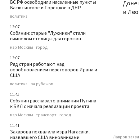
ВС РФ освободили населенные пункты
Донец
Васютинское и Торецкое в ДНР
и Лео
политика
12:07
Собянин: старые "Лужники" стали
символом столицы для горожан
мэр Москвы
город
12:07
Ряд стран работают над
возобновлением переговоров Ирана и
США
политика
за рубежом
11:45
Собянин рассказал о внимании Путина
к БКЛ с начала реализации проекта
мэр Москвы
транспорт
город
11:41
Захарова похвалила мэра Нагасаки,
назвавшего США виновниками
Лавров заяви