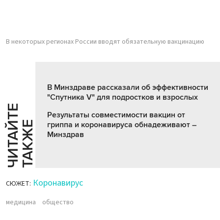
В некоторых регионах России вводят обязательную вакцинацию
В Минздраве рассказали об эффективности
"Спутника V" для подростков и взрослых
Ч
И
Т
А
Т
Е
Т
А
К
Ж
Результаты совместимости вакцин от
Й
Е
гриппа и коронавируса обнадеживают –
Минздрав
Коронавирус
СЮЖЕТ:
медицина
общество