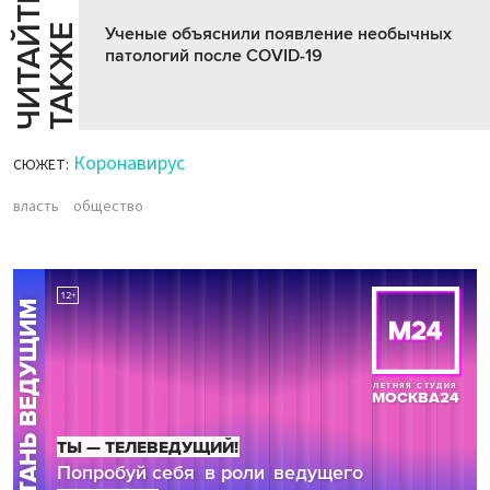
Ч
И
Т
А
Т
Е
Т
А
К
Ж
Й
Е
Ученые объяснили появление необычных
патологий после COVID-19
Коронавирус
СЮЖЕТ:
власть
общество