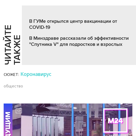
В ГУМе открылся центр вакцинации от
COVID-19
Ч
И
Т
А
Т
Е
Т
А
К
Ж
Й
Е
В Минздраве рассказали об эффективности
"Спутника V" для подростков и взрослых
Коронавирус
СЮЖЕТ:
общество