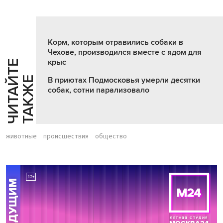
Корм, которым отравились собаки в
Чехове, производился вместе с ядом для
крыс
Ч
И
Т
А
Т
Е
Т
А
К
Ж
Й
Е
В приютах Подмосковья умерли десятки
собак, сотни парализовало
животные
происшествия
общество