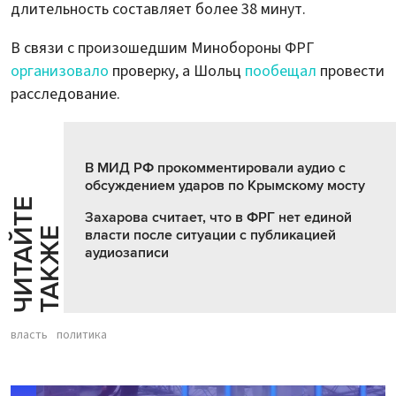
длительность составляет более 38 минут.
В связи с произошедшим Минобороны ФРГ
организовало
проверку, а Шольц
пообещал
провести
расследование.
В МИД РФ прокомментировали аудио с
обсуждением ударов по Крымскому мосту
Ч
И
Т
А
Т
Е
Т
А
К
Ж
Захарова считает, что в ФРГ нет единой
Й
Е
власти после ситуации с публикацией
аудиозаписи
власть
политика