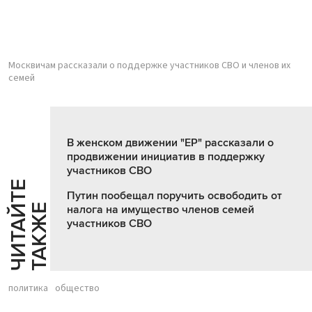
Москвичам рассказали о поддержке участников СВО и членов их
семей
В женском движении "ЕР" рассказали о
продвижении инициатив в поддержку
участников СВО
Ч
И
Т
А
Т
Е
Т
А
К
Ж
Путин пообещал поручить освободить от
Й
Е
налога на имущество членов семей
участников СВО
политика
общество