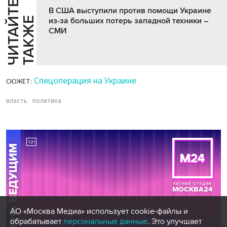
Ч
И
Т
А
Т
Е
Т
А
К
Ж
В США выступили против помощи Украине
Й
Е
из-за больших потерь западной техники –
СМИ
Спецоперация на Украине
СЮЖЕТ:
власть
политика
АО «Москва Медиа» использует cookie-файлы и
обрабатывает
персональные данные
. Это улучшает