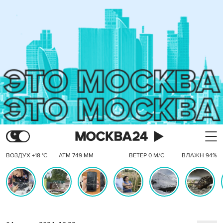
ВОЗДУХ +18 °C
АТМ 749 ММ
ВЕТЕР 0 М/С
ВЛАЖН 94%