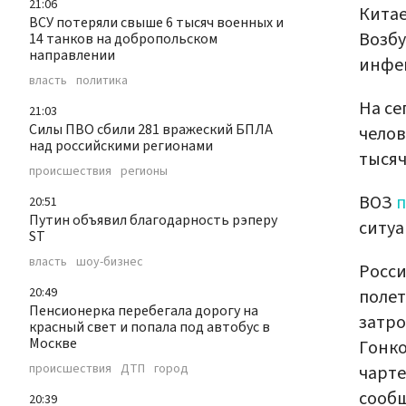
21:06
Кита
ВСУ потеряли свыше 6 тысяч военных и
Возбу
14 танков на добропольском
направлении
инфек
власть
политика
На се
21:03
Силы ПВО сбили 281 вражеский БПЛА
челов
над российскими регионами
тысяч
происшествия
регионы
ВОЗ
п
20:51
Путин объявил благодарность рэперу
ситуа
ST
власть
шоу-бизнес
Росси
20:49
полет
Пенсионерка перебегала дорогу на
затро
красный свет и попала под автобус в
Москве
Гонко
происшествия
ДТП
город
чарте
сообщ
20:39