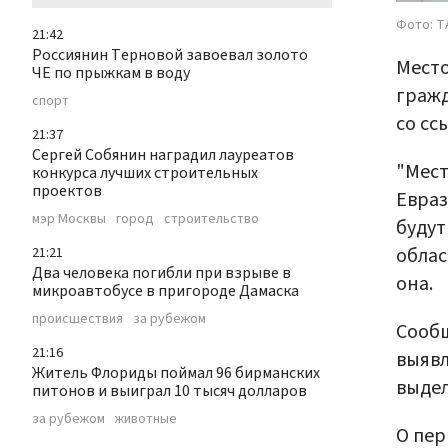
Фото: Т
21:42
Россиянин Терновой завоевал золото
Место
ЧЕ по прыжкам в воду
гражд
спорт
со сс
21:37
Сергей Собянин наградил лауреатов
"Мест
конкурса лучших строительных
проектов
Евраз
мэр Москвы
город
строительство
будут
облас
21:21
Два человека погибли при взрыве в
она.
микроавтобусе в пригороде Дамаска
происшествия
за рубежом
Сообщ
21:16
выявл
Житель Флориды поймал 96 бирманских
выдел
питонов и выиграл 10 тысяч долларов
за рубежом
животные
О пер