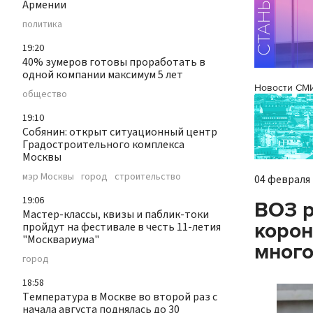
Армении
политика
19:20
40% зумеров готовы проработать в
одной компании максимум 5 лет
Новости СМ
общество
19:10
Собянин: открыт ситуационный центр
Градостроительного комплекса
Москвы
мэр Москвы
город
строительство
04 февраля 
19:06
ВОЗ р
Мастер-классы, квизы и паблик-токи
корон
пройдут на фестивале в честь 11-летия
"Москвариума"
мног
город
18:58
Температура в Москве во второй раз с
начала августа поднялась до 30