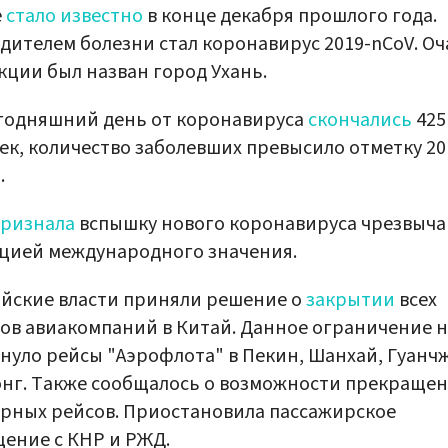
е
стало известно
в конце декабря прошлого года.
дителем болезни стал коронавирус 2019-nCoV. О
ции был назван город Ухань.
годняшний день от коронавируса
скончались
425
ек, количество заболевших превысило отметку 20
.
ризнала
вспышку нового коронавируса чрезвыч
цией международного значения.
йские власти приняли решение о
закрытии
всех
ов авиакомпаний в Китай. Данное ограничение н
нуло рейсы "Аэрофлота" в Пекин, Шанхай, Гуанч
нг. Также сообщалось о возможности прекраще
рных рейсов. Приостановила пассажирское
ение с КНР и РЖД.