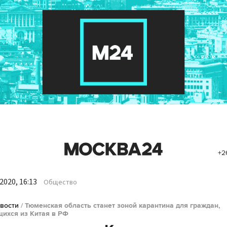
+2
2020, 16:13
Общество
вости
/
Тюменская область станет зоной карантина для граждан,
ихся из Китая в РФ