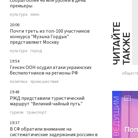
собрал более 46 млн рублей в день
премьеры
культура
кино
Ч
И
Т
А
Т
Е
Т
А
К
Ж
20:06
Почти треть из топ-100 участников
Й
Е
конкурса "Музыка Гордых"
представляют Москву
культура
город
19:54
Генсек ООН осудил атаки украинских
беспилотников на регионы РФ
общест
политика
происшествия
19:48
РЖД представили туристический
маршрут "Великий чайный путь"
туризм
транспорт
19:37
В СФ обратили внимание на
систематические задержания россиян в