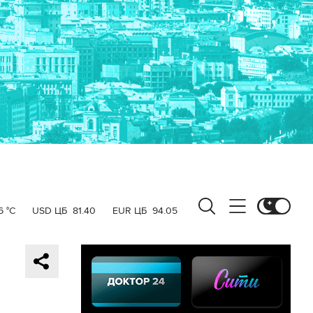
6 °C
USD ЦБ
81.40
EUR ЦБ
94.05