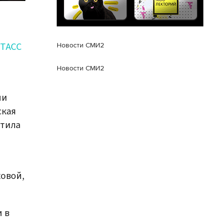
ТАСС
Новости СМИ2
Новости СМИ2
ни
ская
етила
ковой,
 в