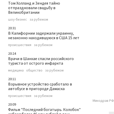
Том Холланд и Зендея тайно
отпраздновали свадьбу в
Великобритании
шоу-бизнес
за рубежом
20:31
В Калифорнии задержали украинку,
незаконно находившуюся в США 15 лет
происшествия
за рубежом
20:24
Врачи в Шанхае спасли российского
туриста от острого инфаркта
медицина
общество
за рубежом
20:11
Взрывное устройство сработало в
автобусе в пригороде Дамаска
происшествия
за рубежом
Минздрав РФ
20:09
Фильм "Последний богатырь. Колобок"