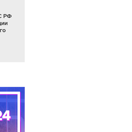
С РФ
ции
го