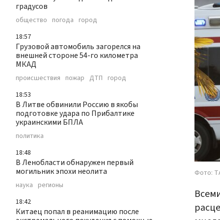
градусов
общество
погода
город
18:57
Грузовой автомобиль загорелся на
внешней стороне 54-го километра
МКАД
происшествия
пожар
ДТП
город
18:53
В Литве обвинили Россию в якобы
подготовке удара по Прибалтике
украинскими БПЛА
политика
18:48
В Ленобласти обнаружен первый
могильник эпохи неолита
Фото: Т
наука
регионы
Всеми
18:42
расце
Китаец попал в реанимацию после