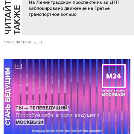
Ч
И
Т
А
Т
Е
Т
А
К
Ж
На Ленинградском проспекте из-за ДТП
Й
Е
заблокировано движение на Третье
транспортное кольцо
происшествия
ДТП