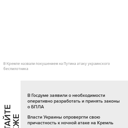
В Кремле назвали покушением на Путина атаку украинского
беспилотника
В Госдуме заявили о необходимости
оперативно разработать и принять законы
о БПЛА
Ч
И
Т
А
Т
Е
Т
А
К
Ж
Власти Украины опровергли свою
причастность к ночной атаке на Кремль