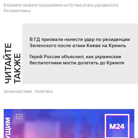
В Кремле назвали покушением на Путина атаку украинского
беспилотника
В ГД призвали нанести удар по резиденции
Зеленского после атаки Киева на Кремль
Ч
И
Т
А
Т
Е
Т
А
К
Ж
Й
Е
Герой России объяснил, как украинские
беспилотники могли долететь до Кремля
происшествия
политика