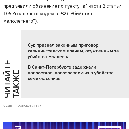
предъявили обвинение по пункту "в" части 2 статьи
105 Уголовного кодекса РФ ("Убийство
малолетнего").
Суд признал законным приговор
калининградским врачам, осужденным за
убийство младенца
Ч
И
Т
А
Т
Е
Т
А
К
Ж
В Санкт-Петербурге задержали
Й
Е
подростков, подозреваемых в убийстве
семиклассницы
суды
происшествия