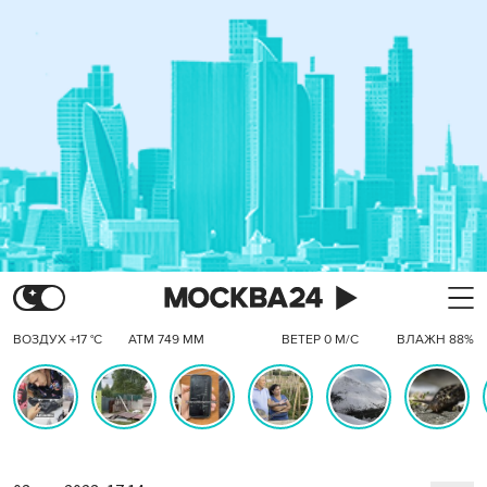
ВОЗДУХ +17 °C
АТМ 749 ММ
ВЕТЕР 0 М/С
ВЛАЖН 88%