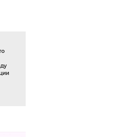
то
ду
ции