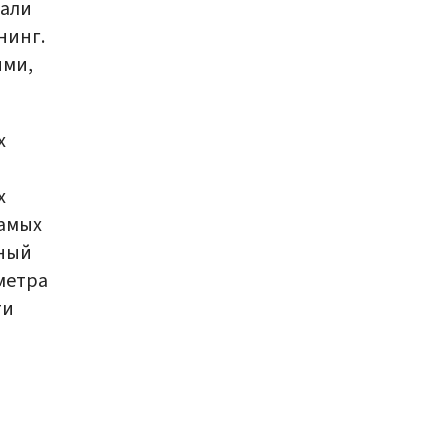
тали
нинг.
ями,
х
х
самых
иный
метра
ти