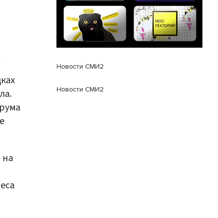
.
Новости СМИ2
дках
Новости СМИ2
ла.
орума
е
 на
неса