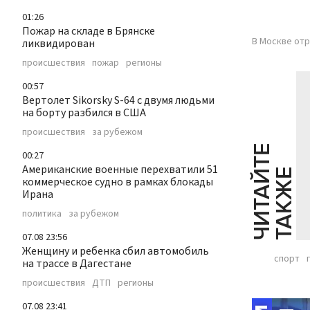
01:26
Пожар на складе в Брянске
В Москве отр
ликвидирован
происшествия
пожар
регионы
00:57
Вертолет Sikorsky S-64 с двумя людьми
на борту разбился в США
происшествия
за рубежом
Ч
И
Т
А
Т
Е
Т
А
К
Ж
00:27
Американские военные перехватили 51
Й
Е
коммерческое судно в рамках блокады
Ирана
политика
за рубежом
07.08 23:56
Женщину и ребенка сбил автомобиль
спорт
на трассе в Дагестане
происшествия
ДТП
регионы
07.08 23:41