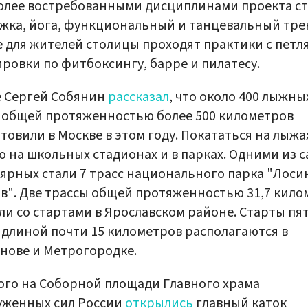
олее востребованными дисциплинами проекта с
жка, йога, функциональный и танцевальный тре
 для жителей столицы проходят практики с петл
ровки по фитбоксингу, барре и пилатесу.
е Сергей Собянин
рассказал
, что около 400 лыжны
 общей протяженностью более 500 километров
товили в Москве в этом году. Покататься на лыжа
 на школьных стадионах и в парках. Одними из 
ярных стали 7 трасс национального парка "Лос
в". Две трассы общей протяженностью 31,7 кило
ли со стартами в Ярославском районе. Старты пя
 длиной почти 15 километров располагаются в
нове и Метрогородке.
ого на Соборной площади Главного храма
уженных сил России
открылись
главный каток