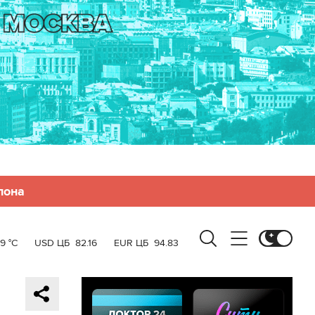
лона
19 °C
USD ЦБ
82.16
EUR ЦБ
94.83