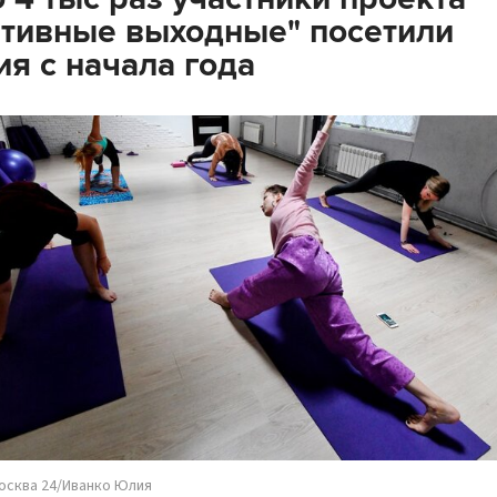
тивные выходные" посетили
ия с начала года
осква 24/Иванко Юлия