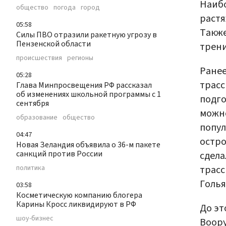
Наиб
общество
погода
город
растя
05:58
Также
Силы ПВО отразили ракетную угрозу в
Пензенской области
трени
происшествия
регионы
Ране
05:28
трасс
Глава Минпросвещения РФ рассказал
об изменениях школьной программы с 1
подго
сентября
можно
образование
общество
попул
04:47
остро
Новая Зеландия объявила о 36-м пакете
санкций против России
сдела
трасс
политика
Голья
03:58
Косметическую компанию блогера
Карины Кросс ликвидируют в РФ
До эт
шоу-бизнес
Воор