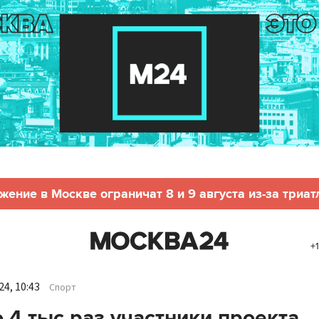
жение в Москве ограничат 8 и 9 августа из-за триат
+
4, 10:43
Спорт
 4 тыс раз участники проекта