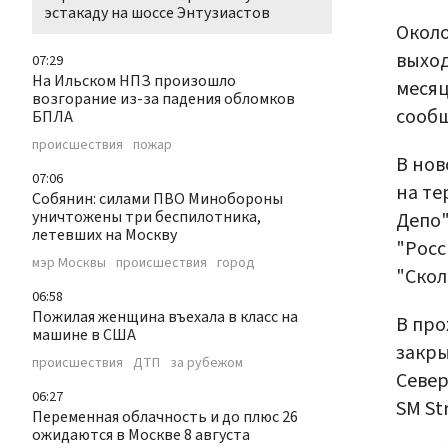
эстакаду на шоссе Энтузиастов
Около
выход
07:29
На Ильском НПЗ произошло
месяц
возгорание из-за падения обломков
сооб
БПЛА
происшествия
пожар
В нов
07:06
на те
Собянин: силами ПВО Минобороны
уничтожены три беспилотника,
Депо"
летевших на Москву
"Росс
мэр Москвы
происшествия
город
"Скол
06:58
Пожилая женщина въехала в класс на
В про
машине в США
закры
происшествия
ДТП
за рубежом
Север
06:27
SM St
Переменная облачность и до плюс 26
ожидаются в Москве 8 августа