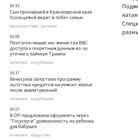
Подмо
03:33
Сын пропавшей в Красноярском крае
катан
Усольцевой верит в побег семьи
Специ
происшествия
регионы
разны
02:58
Пентагон лишил экс-министра ВВС
доступа к секретным данным из-за
утечки о лайнере Трампа
политика
за рубежом
02:37
Венесуэла запустила программу
льготных кредитов на ремонт жилья
после землетрясений
политика
за рубежом
01:57
В ОП предложили оформлять через
"Госуслуги" доверенность на ребенка
для бабушек
политика
общество