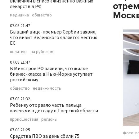
включили в список жизненно важных
отрем
лекарств в РФ
Моск
медицина
общество
07.08 21:47
Бывший вице-премьер Сербии заявил,
что визит Зеленского является местью
ЕС
политика
за рубежом
07.08 21:47
В Минстрое РФ заявили, что жилье
бизнес-класса в Нью-Йорке уступает
российскому
общество
недвижимость
07.08 21:32
Ребенку оторвало часть пальца
качелями в детсаду в Тверской области
происшествия
регионы
07.08 21:25
Фото: п
Средства ПВО за день сбили 75